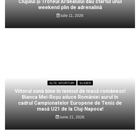
Clujului și Trofeul Ardealului dau startul unui
weekend plin de adrenalină
iulie 11, 2026
ALTE SPORTURI
SLIDER
Viitorul sună bine în tenisul de masă românesc!
Bianca Mei-Roșu aduce României aurul în
cadrul Campionatelor Europene de Tenis de
masă U21 de la Cluj-Napoca!
iunie 21, 2026