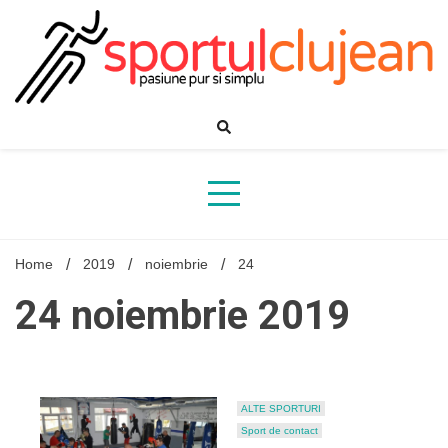
Skip
to
content
Home
2019
noiembrie
24
24 noiembrie 2019
ALTE SPORTURI
Sport de contact