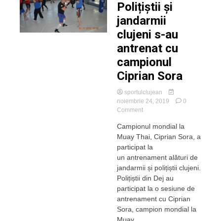
Polițiștii și
jandarmii
clujeni s-au
antrenat cu
campionul
Ciprian Sora
sportulclujean
noiembrie 24, 2019
0
on
Comment
Polițiștii
Campionul mondial la
și
Muay Thai, Ciprian Sora, a
jandarmii
clujeni
participat la
s-
un antrenament alături de
au
jandarmii și polițiștii clujeni.
antrenat
Polițiștii din Dej au
cu
participat la o sesiune de
campionul
antrenament cu Ciprian
Ciprian
Sora
Sora, campion mondial la
Muay...