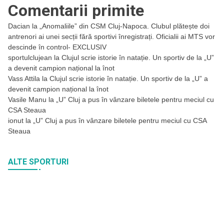
Comentarii primite
Dacian
la
„Anomaliile” din CSM Cluj-Napoca. Clubul plătește doi
antrenori ai unei secții fără sportivi înregistrați. Oficialii ai MTS vor
descinde în control- EXCLUSIV
sportulclujean
la
Clujul scrie istorie în natație. Un sportiv de la „U”
a devenit campion național la înot
Vass Attila
la
Clujul scrie istorie în natație. Un sportiv de la „U” a
devenit campion național la înot
Vasile Manu
la
„U” Cluj a pus în vânzare biletele pentru meciul cu
CSA Steaua
ionut
la
„U” Cluj a pus în vânzare biletele pentru meciul cu CSA
Steaua
ALTE SPORTURI