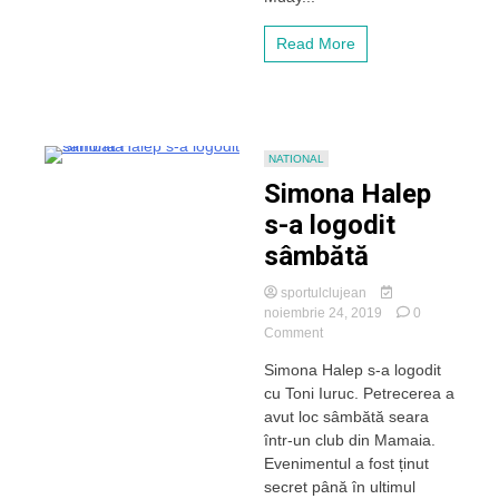
Read More
NATIONAL
Simona Halep
s-a logodit
sâmbătă
sportulclujean
noiembrie 24, 2019
0
on
Comment
Simona
Simona Halep s-a logodit
Halep
cu Toni Iuruc. Petrecerea a
s-
a
avut loc sâmbătă seara
logodit
într-un club din Mamaia.
sâmbătă
Evenimentul a fost ținut
secret până în ultimul