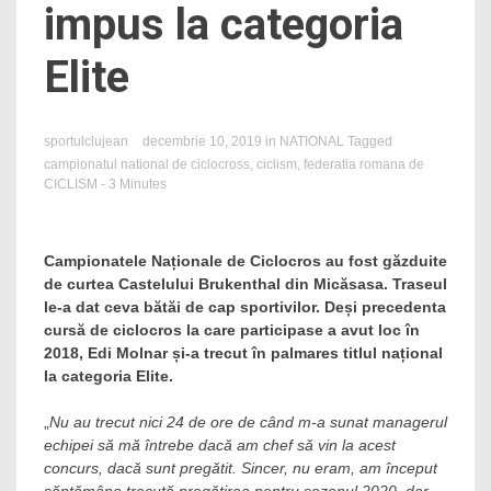
impus la categoria
Elite
sportulclujean
decembrie 10, 2019
in
NATIONAL
Tagged
campionatul national de ciclocross
,
ciclism
,
federatia romana de
CICLISM
- 3 Minutes
Campionatele Naționale de Ciclocros au fost găzduite
de curtea Castelului Brukenthal din Micăsasa. Traseul
le-a dat ceva bătăi de cap sportivilor. Deși precedenta
cursă de ciclocros la care participase a avut loc în
2018, Edi Molnar și-a trecut în palmares titlul național
la categoria Elite.
„
Nu au trecut nici 24 de ore de când m-a sunat managerul
echipei să mă întrebe dacă am chef să vin la acest
concurs, dacă sunt pregătit. Sincer, nu eram, am început