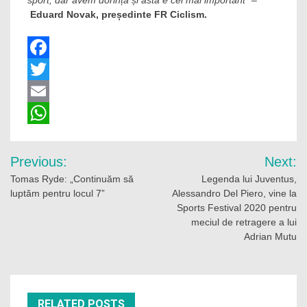
sport, dar avem dorință și asta e cel mai important
” –
Eduard Novak, președinte FR Ciclism.
Facebook
Twitter
Email
WhatsApp
Navigare
Previous:
Next:
în
Tomas Ryde: „Continuăm să
Legenda lui Juventus,
luptăm pentru locul 7”
Alessandro Del Piero, vine la
articole
Sports Festival 2020 pentru
meciul de retragere a lui
Adrian Mutu
RELATED POSTS