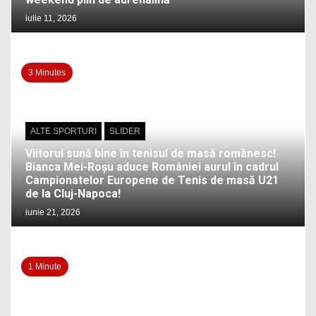
iulie 11, 2026
3 Minutes
ALTE SPORTURI
SLIDER
Viitorul sună bine în tenisul de masă românesc!
Bianca Mei-Roșu aduce României aurul în cadrul
Campionatelor Europene de Tenis de masă U21
de la Cluj-Napoca!
iunie 21, 2026
1 Minute