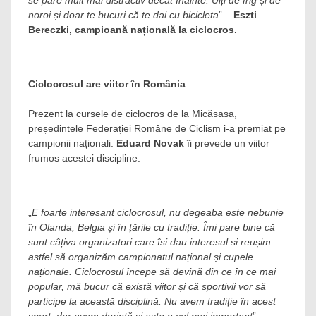
se pare mult mai distractiv decât înainte. Uiți de frig și de
noroi și doar te bucuri că te dai cu bicicleta
” –
Eszti
Bereczki, campioană națională la ciclocros.
Ciclocrosul are viitor în România
Prezent la cursele de ciclocros de la Micăsasa,
președintele Federației Române de Ciclism i-a premiat pe
campionii naționali.
Eduard Novak
îi prevede un viitor
frumos acestei discipline.
„
E foarte interesant ciclocrosul, nu degeaba este nebunie
în Olanda, Belgia și în țările cu tradiție. Îmi pare bine că
sunt câțiva organizatori care îsi dau interesul si reușim
astfel să organizăm campionatul național și cupele
naționale. Ciclocrosul începe să devină din ce în ce mai
popular, mă bucur că există viitor și că sportivii vor să
participe la această disciplină. Nu avem tradiție în acest