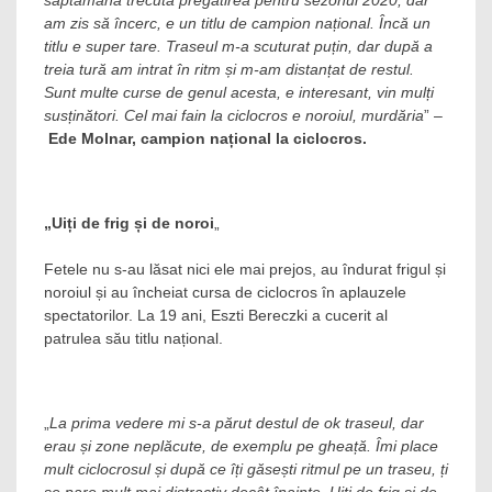
săptămâna trecută pregătirea pentru sezonul 2020, dar
am zis să încerc, e un titlu de campion național. Încă un
titlu e super tare. Traseul m-a scuturat puțin, dar după a
treia tură am intrat în ritm și m-am distanțat de restul.
Sunt multe curse de genul acesta, e interesant, vin mulți
susținători. Cel mai fain la ciclocros e noroiul, murdăria
” –
Ede Molnar, campion național la ciclocros.
„Uiți de frig și de noroi
„
Fetele nu s-au lăsat nici ele mai prejos, au îndurat frigul și
noroiul și au încheiat cursa de ciclocros în aplauzele
spectatorilor. La 19 ani, Eszti Bereczki a cucerit al
patrulea său titlu național.
„
La prima vedere mi s-a părut destul de ok traseul, dar
erau și zone neplăcute, de exemplu pe gheață. Îmi place
mult ciclocrosul și după ce îți găsești ritmul pe un traseu, ți