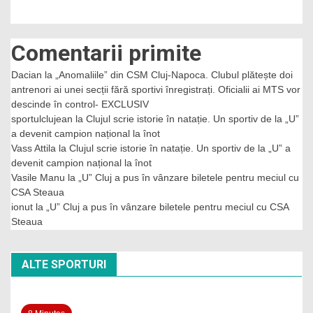
Comentarii primite
Dacian
la
„Anomaliile” din CSM Cluj-Napoca. Clubul plătește doi
antrenori ai unei secții fără sportivi înregistrați. Oficialii ai MTS vor
descinde în control- EXCLUSIV
sportulclujean
la
Clujul scrie istorie în natație. Un sportiv de la „U”
a devenit campion național la înot
Vass Attila
la
Clujul scrie istorie în natație. Un sportiv de la „U” a
devenit campion național la înot
Vasile Manu
la
„U” Cluj a pus în vânzare biletele pentru meciul cu
CSA Steaua
ionut
la
„U” Cluj a pus în vânzare biletele pentru meciul cu CSA
Steaua
ALTE SPORTURI