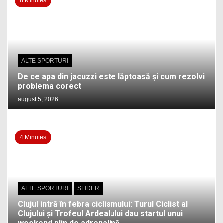
8 Minutes
ALTE SPORTURI
De ce apa din jacuzzi este lăptoasă și cum rezolvi
problema corect
august 5, 2026
4 Minutes
ALTE SPORTURI
SLIDER
Clujul intră în febra ciclismului: Turul Ciclist al
Clujului și Trofeul Ardealului dau startul unui
weekend plin de adrenalină