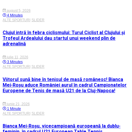
august 5, 2026
4 Minutes
ALTE SPORTURI
SLIDER
Clujul intră în febra ciclismului: Turul Ciclist al Clujului și
Trofeul Ardealului dau startul unui weekend plin de
adrenalină
iulie 11, 2026
3 Minutes
ALTE SPORTURI
SLIDER
Viitorul sună bine în tenisul de masă românesc! Bianca
Mei-Roșu aduce României aurul în cadrul Campionatelor
Europene de Tenis de masă U21 de la Cluj-Napoca!
iunie 21, 2026
1 Minute
ALTE SPORTURI
SLIDER
Bianca Mei-Roșu, vicecampioană europeană la dublu-
feminin, în cadrul U21 European Table Tennis