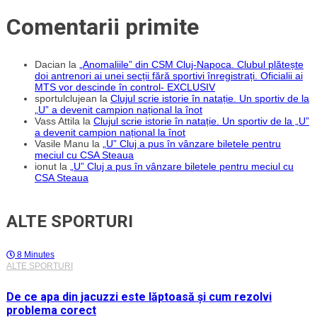
Comentarii primite
Dacian
la
„Anomaliile” din CSM Cluj-Napoca. Clubul plătește
doi antrenori ai unei secții fără sportivi înregistrați. Oficialii ai
MTS vor descinde în control- EXCLUSIV
sportulclujean
la
Clujul scrie istorie în natație. Un sportiv de la
„U” a devenit campion național la înot
Vass Attila
la
Clujul scrie istorie în natație. Un sportiv de la „U”
a devenit campion național la înot
Vasile Manu
la
„U” Cluj a pus în vânzare biletele pentru
meciul cu CSA Steaua
ionut
la
„U” Cluj a pus în vânzare biletele pentru meciul cu
CSA Steaua
ALTE SPORTURI
8 Minutes
ALTE SPORTURI
De ce apa din jacuzzi este lăptoasă și cum rezolvi
problema corect