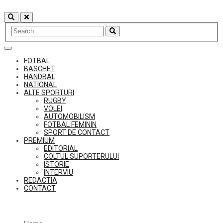
Skip
to
content
FOTBAL
BASCHET
HANDBAL
NATIONAL
ALTE SPORTURI
RUGBY
VOLEI
AUTOMOBILISM
FOTBAL FEMININ
SPORT DE CONTACT
PREMIUM
EDITORIAL
COLTUL SUPORTERULUI
ISTORIE
INTERVIU
REDACTIA
CONTACT