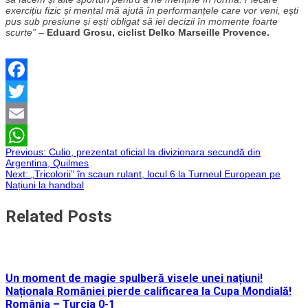
exercițiu fizic și mental mă ajută în performanțele care vor veni, ești
pus sub presiune și ești obligat să iei decizii în momente foarte
scurte”
–
Eduard Grosu, ciclist Delko Marseille Provence.
Facebook
Twitter
Email
Navigare
Previous:
Culio, prezentat oficial la divizionara secundă din
WhatsApp
Argentina, Quilmes
Next:
„Tricolorii” în scaun rulant, locul 6 la Turneul European pe
în
Națiuni la handbal
articole
Related Posts
Un moment de magie spulberă visele unei națiuni!
Naționala României pierde calificarea la Cupa Mondială!
România – Turcia 0-1