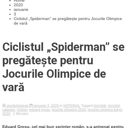
Home
2020
ianuarie
3
Ciclistul „Spiderman” se pregătește pentru Jocurile Olimpice
de vară
Ciclistul „Spiderman” se
pregătește pentru
Jocurile Olimpice de
vară
sportulclujean
ianuarie 3, 2020
in
NATIONAL
Tagged
biciclete
,
biciclist
,
catarare
,
ciclism
,
eduard grosu
,
jocurile olimpice 2020
,
jocurile olimpice tokyo
2020
- 2 Minutes
Eduard Grosu, cel mai bun sprinter român, s-a antrenat pentru