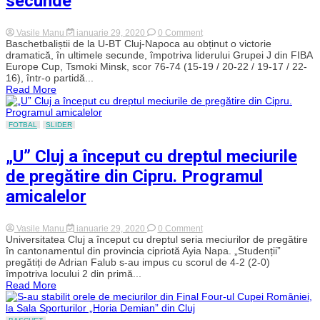
secunde
on
Vasile Manu
ianuarie 29, 2020
0 Comment
Dramatism
Baschetbaliștii de la U-BT Cluj-Napoca au obținut o victorie
până
dramatică, în ultimele secunde, împotriva liderului Grupei J din FIBA
la
Europe Cup, Tsmoki Minsk, scor 76-74 (15-19 / 20-22 / 19-17 / 22-
final.
16), într-o partidă...
Succes
Read More
de
senzație
pentru
U-
FOTBAL
SLIDER
BT
Cluj
„U” Cluj a început cu dreptul meciurile
cu
Tsmoki
de pregătire din Cipru. Programul
Minsk:
76-
amicalelor
74!
„Petrică”
Richard
a
on
Vasile Manu
ianuarie 29, 2020
0 Comment
înscris
„U”
Universitatea Cluj a început cu dreptul seria meciurilor de pregătire
coșul
Cluj
în cantonamentul din provincia cipriotă Ayia Napa. „Studenții”
victoriei
a
pregătiți de Adrian Falub s-au impus cu scorul de 4-2 (2-0)
în
început
ultimele
împotriva locului 2 din primă...
cu
secunde
Read More
dreptul
meciurile
de
pregătire