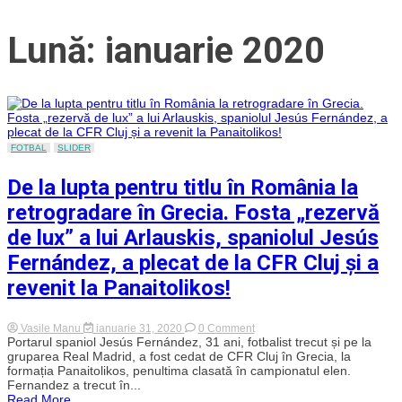
Lună: ianuarie 2020
FOTBAL
SLIDER
De la lupta pentru titlu în România la
retrogradare în Grecia. Fosta „rezervă
de lux” a lui Arlauskis, spaniolul Jesús
Fernández, a plecat de la CFR Cluj și a
revenit la Panaitolikos!
on
Vasile Manu
ianuarie 31, 2020
0 Comment
De
Portarul spaniol Jesús Fernández, 31 ani, fotbalist trecut și pe la
la
gruparea Real Madrid, a fost cedat de CFR Cluj în Grecia, la
lupta
formația Panaitolikos, penultima clasată în campionatul elen.
pentru
Fernandez a trecut în...
titlu
Read More