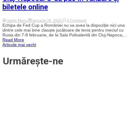
biletele online
on
Vasile Manu
ianuarie 28, 2020
0 Comment
A
Echipa de Fed Cup a României nu va avea la dispoziție nici una
fost
dintre cele mai bine clasate jucătoare de tenis pentru meciul cu
anunțată
Rusia din 7-8 februarie, de la Sala Polivalentă din Cluj-Napoca,...
echipa
Read More
de
Navigare
Articole mai vechi
Fed
Cup
a
în
Urmărește-ne
României
pentru
articole
meciul
cu
Rusia
de
la
Cluj-
Napoca.
S-
au
pus
în
vânzare
și
biletele
online