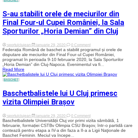
BASCHET
din
Cipru.
S-au stabilit orele de meciurilor din
Programul
amicalelor
Final Four-ul Cupei României, la Sala
Sporturilor „Horia Demian” din Cluj
on
sportulclujean
ianuarie 29, 2020
0 Comment
S-
Federația Română de baschet a stabilit programul și orele de
au
disputare ale meciurilor din Final Four-ul Cupei României,
stabilit
programat în perioada 9-10 februarie 2020, la Sala Sporturilor
orele
„Horia Demian” din Cluj-Napoca. Evenimentul va fi...
de
Read More
meciurilor
din
Final
BASCHET
Four-
ul
Baschetbalistele lui U Cluj primesc
Cupei
României,
vizita Olimpiei Brașov
la
Sala
Sporturilor
„Horia
on
sportulclujean
ianuarie 29, 2020
0 Comment
Demian”
Baschetbalistele
Baschetbalistele Universității Cluj vor primi vizita sâmbătă, 1
din
lui
februarie, formației CSTBv Olimpia CSU Braşov, într-o partidă care
Cluj
U
contează pentru etapa a IV-a din faza a II-a a Ligii Naţionale de
Cluj
Baschet Feminin. Meciul va începe...
primesc