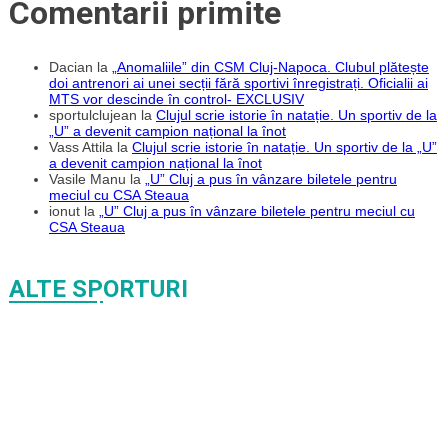
Comentarii primite
Dacian
la
„Anomaliile” din CSM Cluj-Napoca. Clubul plătește
doi antrenori ai unei secții fără sportivi înregistrați. Oficialii ai
MTS vor descinde în control- EXCLUSIV
sportulclujean
la
Clujul scrie istorie în natație. Un sportiv de la
„U” a devenit campion național la înot
Vass Attila
la
Clujul scrie istorie în natație. Un sportiv de la „U”
a devenit campion național la înot
Vasile Manu
la
„U” Cluj a pus în vânzare biletele pentru
meciul cu CSA Steaua
ionut
la
„U” Cluj a pus în vânzare biletele pentru meciul cu
CSA Steaua
ALTE SPORTURI