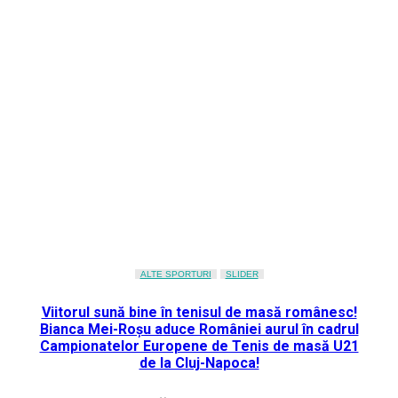
ALTE SPORTURI
SLIDER
Viitorul sună bine în tenisul de masă românesc!
Bianca Mei-Roșu aduce României aurul în cadrul
Campionatelor Europene de Tenis de masă U21
de la Cluj-Napoca!