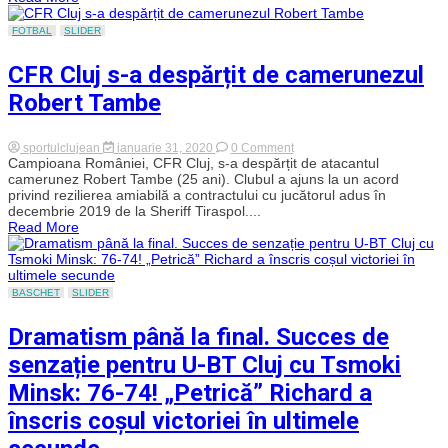
în
România
la
FOTBAL
SLIDER
retrogradare
în
CFR Cluj s-a despărțit de camerunezul
Grecia.
Fosta
Robert Tambe
„rezervă
de
lux”
a
on
sportulclujean
ianuarie 31, 2020
0 Comment
lui
CFR
Campioana României, CFR Cluj, s-a despărțit de atacantul
Arlauskis,
Cluj
camerunez Robert Tambe (25 ani). Clubul a ajuns la un acord
spaniolul
s-
privind rezilierea amiabilă a contractului cu jucătorul adus în
Jesús
a
decembrie 2019 de la Sheriff Tiraspol....
Fernández,
despărțit
a
Read More
de
plecat
camerunezul
de
Robert
la
Tambe
CFR
BASCHET
SLIDER
Cluj
și
a
Dramatism până la final. Succes de
revenit
la
senzație pentru U-BT Cluj cu Tsmoki
Panaitolikos!
Minsk: 76-74! „Petrică” Richard a
înscris coșul victoriei în ultimele