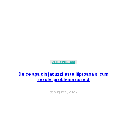
ALTE SPORTURI
De ce apa din jacuzzi este lăptoasă și cum
rezolvi problema corect
august 5, 2026