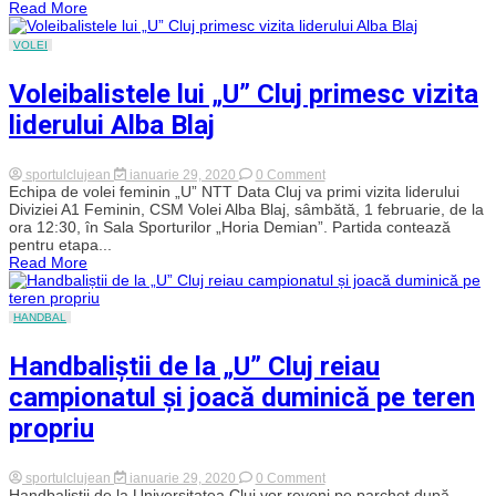
Read More
vizita
Olimpiei
Brașov
VOLEI
Voleibalistele lui „U” Cluj primesc vizita
liderului Alba Blaj
on
sportulclujean
ianuarie 29, 2020
0 Comment
Voleibalistele
Echipa de volei feminin „U” NTT Data Cluj va primi vizita liderului
lui
Diviziei A1 Feminin, CSM Volei Alba Blaj, sâmbătă, 1 februarie, de la
„U”
ora 12:30, în Sala Sporturilor „Horia Demian”. Partida contează
Cluj
pentru etapa...
primesc
Read More
vizita
liderului
Alba
Blaj
HANDBAL
Handbaliștii de la „U” Cluj reiau
campionatul și joacă duminică pe teren
propriu
on
sportulclujean
ianuarie 29, 2020
0 Comment
Handbaliștii
Handbaliștii de la Universitatea Cluj vor reveni pe parchet după