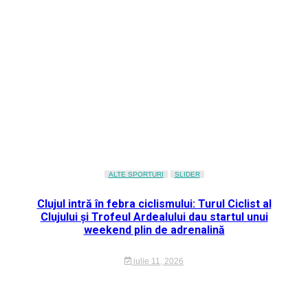
ALTE SPORTURI
SLIDER
Clujul intră în febra ciclismului: Turul Ciclist al
Clujului și Trofeul Ardealului dau startul unui
weekend plin de adrenalină
iulie 11, 2026