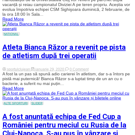
de
vacanță și reiau campionatul Diviziei A pe teren propriu. Aceștia vor
la
evolua împotriva echipei CSM Sighişoara duminică, 2 februarie, de
„U”
la ora 18:00 în Sala...
Cluj
Read More
reiau
campionatul
și
joacă
NATIONAL
duminică
pe
Atleta Bianca Răzor a revenit pe pista
teren
propriu
de atletism după trei operații
on
sportulclujean
ianuarie 29, 2020
0 Comment
Atleta
A fost la un pas să spună adio carierei în atletism, dar s-a întors pe
Bianca
pistă mai puternică! Bianca Răzor s-a luptat timp de un an cu o
Răzor
bacterie, a suferit nu mai puțin...
a
Read More
revenit
pe
pista
de
ALTE SPORTURI
SLIDER
atletism
după
A fost anunțată echipa de Fed Cup a
trei
operații
României pentru meciul cu Rusia de la
Cluj-Napoca. S-au pus în vânzare și