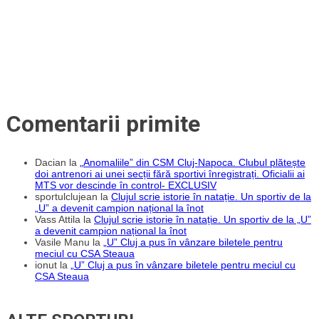
și
așteaptă
noi
transferuri!
Comentarii primite
Dacian
la
„Anomaliile” din CSM Cluj-Napoca. Clubul plătește
doi antrenori ai unei secții fără sportivi înregistrați. Oficialii ai
MTS vor descinde în control- EXCLUSIV
sportulclujean
la
Clujul scrie istorie în natație. Un sportiv de la
„U” a devenit campion național la înot
Vass Attila
la
Clujul scrie istorie în natație. Un sportiv de la „U”
a devenit campion național la înot
Vasile Manu
la
„U” Cluj a pus în vânzare biletele pentru
meciul cu CSA Steaua
ionut
la
„U” Cluj a pus în vânzare biletele pentru meciul cu
CSA Steaua