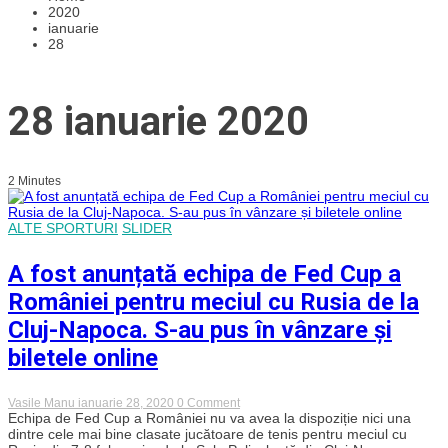
2020
ianuarie
28
28 ianuarie 2020
2 Minutes
ALTE SPORTURI
SLIDER
A fost anunțată echipa de Fed Cup a
României pentru meciul cu Rusia de la
Cluj-Napoca. S-au pus în vânzare și
biletele online
on
Vasile Manu
ianuarie 28, 2020
0 Comment
A
Echipa de Fed Cup a României nu va avea la dispoziție nici una
fost
dintre cele mai bine clasate jucătoare de tenis pentru meciul cu
anunțată