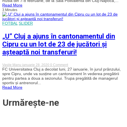
Rusia din 7-8 februarie, de la Sala Polivalentă din Cluj-Napoca,...
echipa
Read More
de
3 Minutes
Fed
Cup
a
României
FOTBAL
SLIDER
pentru
meciul
„U” Cluj a ajuns în cantonamentul din
cu
Rusia
Cipru cu un lot de 23 de jucători și
de
la
așteaptă noi transferuri!
Cluj-
Napoca.
S-
au
on
Vasile Manu
ianuarie 28, 2020
0 Comment
pus
„U”
FC Universitatea Cluj a decolat luni, 27 ianuarie, în jurul prânzului,
în
Cluj
spre Cipru, unde va susține un cantonament în vederea pregătirii
vânzare
a
pentru partea a doua a sezonului. Trupa pregătită de managerul
și
ajuns
biletele
sportiv și antrenorul...
în
online
Read More
cantonamentul
din
Cipru
Urmărește-ne
cu
un
lot
de
23
de
jucători