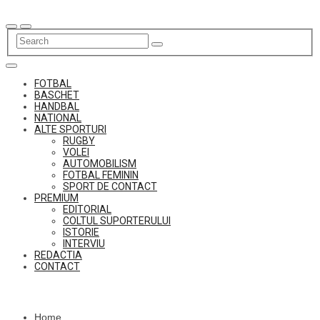
Skip
to
content
FOTBAL
BASCHET
HANDBAL
NATIONAL
ALTE SPORTURI
RUGBY
VOLEI
AUTOMOBILISM
FOTBAL FEMININ
SPORT DE CONTACT
PREMIUM
EDITORIAL
COLTUL SUPORTERULUI
ISTORIE
INTERVIU
REDACTIA
CONTACT
Home