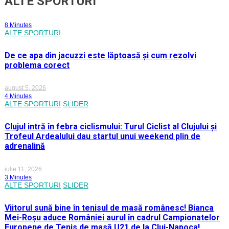
ALTE SPORTURI
8 Minutes
ALTE SPORTURI
De ce apa din jacuzzi este lăptoasă și cum rezolvi
problema corect
august 5, 2026
4 Minutes
ALTE SPORTURI
SLIDER
Clujul intră în febra ciclismului: Turul Ciclist al Clujului și
Trofeul Ardealului dau startul unui weekend plin de
adrenalină
iulie 11, 2026
3 Minutes
ALTE SPORTURI
SLIDER
Viitorul sună bine în tenisul de masă românesc! Bianca
Mei-Roșu aduce României aurul în cadrul Campionatelor
Europene de Tenis de masă U21 de la Cluj-Napoca!