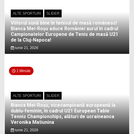
ALTE SPORTURI
SLIDER
Viitorul sună bine în tenisul de masă românesc!
Bianca Mei-Roșu aduce României aurul în cadrul
Campionatelor Europene de Tenis de masă U21
de la Cluj-Napoca!
iunie 21, 2026
1 Minute
ALTE SPORTURI
SLIDER
Bianca Mei-Roșu, vicecampioană europeană la
dublu-feminin, în cadrul U21 European Table
Tennis Championships, alături de ucraineanca
Veronika Matiunina
iunie 21, 2026