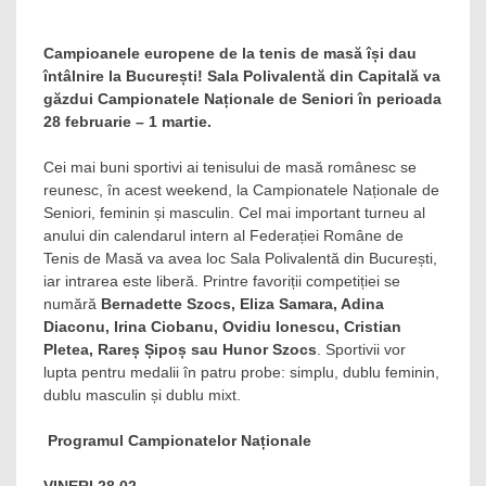
Campioanele europene de la tenis de masă își dau
întâlnire la București! Sala Polivalentă din Capitală va
găzdui Campionatele Naționale de Seniori în perioada
28 februarie – 1 martie.
Cei mai buni sportivi ai tenisului de masă românesc se
reunesc, în acest weekend, la Campionatele Naționale de
Seniori, feminin și masculin. Cel mai important turneu al
anului din calendarul intern al Federației Române de
Tenis de Masă va avea loc Sala Polivalentă din București,
iar intrarea este liberă. Printre favoriții competiției se
numără
Bernadette Szocs, Eliza Samara, Adina
Diaconu, Irina Ciobanu, Ovidiu Ionescu, Cristian
Pletea, Rareș Șipoș sau Hunor Szocs
. Sportivii vor
lupta pentru medalii în patru probe: simplu, dublu feminin,
dublu masculin și dublu mixt.
Programul Campionatelor Naționale
VINERI 28.02