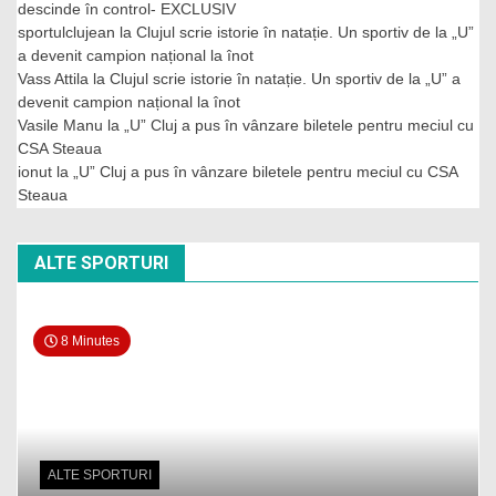
descinde în control- EXCLUSIV
sportulclujean
la
Clujul scrie istorie în natație. Un sportiv de la „U”
a devenit campion național la înot
Vass Attila
la
Clujul scrie istorie în natație. Un sportiv de la „U” a
devenit campion național la înot
Vasile Manu
la
„U” Cluj a pus în vânzare biletele pentru meciul cu
CSA Steaua
ionut
la
„U” Cluj a pus în vânzare biletele pentru meciul cu CSA
Steaua
ALTE SPORTURI
8 Minutes
ALTE SPORTURI