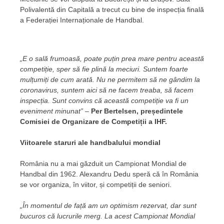
Polivalentă din Capitală a trecut cu bine de inspecția finală
a Federației Internaționale de Handbal.
„E o sală frumoasă, poate puțin prea mare pentru această
competiție, sper să fie plină la meciuri. Suntem foarte
mulțumiți de cum arată. Nu ne permitem să ne gândim la
coronavirus, suntem aici să ne facem treaba, să facem
inspecția. Sunt convins că această competiție va fi un
eveniment minunat”
–
Per Bertelsen, președintele
Comisiei de Organizare de Competiții a IHF.
Viitoarele staruri ale handbalului mondial
România nu a mai găzduit un Campionat Mondial de
Handbal din 1962. Alexandru Dedu speră că în România
se vor organiza, în viitor, și competiții de seniori.
„În momentul de față am un optimism rezervat, dar sunt
bucuros că lucrurile merg. La acest Campionat Mondial