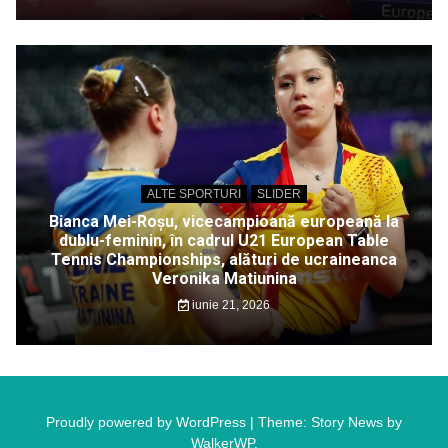
ALTE SPORTURI
SLIDER
Bianca Mei-Roșu, vicecampioană europeană la
dublu-feminin, în cadrul U21 European Table
Tennis Championships, alături de ucraineanca
Veronika Matiunina
iunie 21, 2026
Proudly powered by WordPress
|
Theme: Story News by
WalkerWP
.