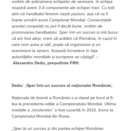
vorbim de anticamera echipelor de senioare, în echipa
noastră avem 3-4 componente ale echipei mari. Cu toții
știm că handbalul feminin naște pasiuni, așa că va fi
foarte urmărit acest Campionat Mondial. Consecințele
acestei competiții nu pot fi decât bune, vorbim de
promovarea handbalului. Sper într-un succes și mă bucur
că am fost aleși, vrem să arătăm că România, în cazul în
care vom avea și săli, poate să organizeze și un
eveniment la seniori. Această încredere în fața
autorităților mondiale și europene se câștigă
” –
Alexandru Dedu, președinte FRH.
Dedu:
„
Sper într-un succes al naționalei României
„
Naționala de tineret a României s-a clasat pe locul al 8-
lea la precedenta ediție a Campionatului Mondial. Ultima
medalie a „tricolorelor” a fost cucerită în 2016, bronz la
Campionatul Mondial din Rusia.
„Sper la un succes și din partea echipei României.