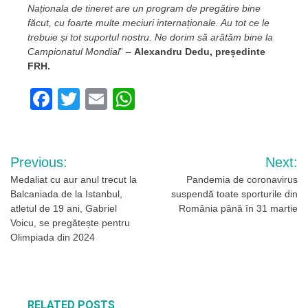
Naționala de tineret are un program de pregătire bine
făcut, cu foarte multe meciuri internaționale. Au tot ce le
trebuie și tot suportul nostru. Ne dorim să arătăm bine la
Campionatul Mondial
” –
Alexandru Dedu, președinte
FRH.
Facebook
Twitter
Email
WhatsApp
Navigare
Previous:
Next:
în
Medaliat cu aur anul trecut la
Pandemia de coronavirus
Balcaniada de la Istanbul,
suspendă toate sporturile din
articole
atletul de 19 ani, Gabriel
România până în 31 martie
Voicu, se pregătește pentru
Olimpiada din 2024
RELATED POSTS