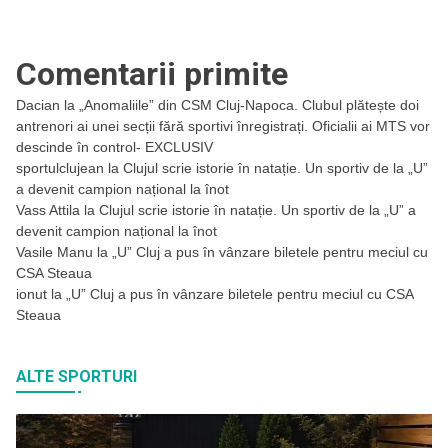
Comentarii primite
Dacian
la
„Anomaliile” din CSM Cluj-Napoca. Clubul plătește doi
antrenori ai unei secții fără sportivi înregistrați. Oficialii ai MTS vor
descinde în control- EXCLUSIV
sportulclujean
la
Clujul scrie istorie în natație. Un sportiv de la „U”
a devenit campion național la înot
Vass Attila
la
Clujul scrie istorie în natație. Un sportiv de la „U” a
devenit campion național la înot
Vasile Manu
la
„U” Cluj a pus în vânzare biletele pentru meciul cu
CSA Steaua
ionut
la
„U” Cluj a pus în vânzare biletele pentru meciul cu CSA
Steaua
ALTE SPORTURI