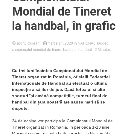
Mondial de Tineret
la handbal, în grafic
sportulclujean
martie 14, 2020
in
NATIONAL
Tagged
campionatul mondial de tineret handbal
,
handbal
- 2 Minutes
Cu trei luni înaintea Campionatului Mondial de
Tineret organizat în România, oficialii Federației
Internaționale de Handbal au efectuat o ultimă
inspecție a sălilor de joc. Dacă fotbalul și alte
sporturi își amână competițiile, turneul final de
handbal din țara noastră are șanse mari să se
dispute.
24 de echipe vor participa la Campionatul Mondial de
Tineret organizat în România, în perioada 1-13 iulie.
Meciurile se vor disputa la București și la Brașov. Sala