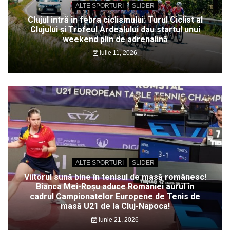
ALTE SPORTURI
SLIDER
Clujul intră în febra ciclismului: Turul Ciclist al
Clujului și Trofeul Ardealului dau startul unui
weekend plin de adrenalină
iulie 11, 2026
ALTE SPORTURI
SLIDER
Viitorul sună bine în tenisul de masă românesc!
Bianca Mei-Roșu aduce României aurul în
cadrul Campionatelor Europene de Tenis de
masă U21 de la Cluj-Napoca!
iunie 21, 2026