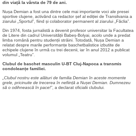
din viață la vârsta de 79 de ani.
Nușa Demian a fost una dintre cele mai importante voci ale presei
sportive clujene, activând ca redactor șef al ediției de Transilvania a
ziarului „Sportul”, fiind și colaborator permanent al ziarului „Făclia”.
Din 1974, fosta jurnalistă a devenit profesor universitar la Facultatea
de Litere din cadrul Universității Babeș-Bolyai, acolo unde a predat
limba română pentru studenții străini. Totodată, Nușa Demian a
relatat despre marile performanțe baschetbalistice izbutite de
echipele clujene în urmă cu trei decenii, iar în anul 2012 a publicat
volumul „Teatru”.
Clubul de baschet masculin U-BT Cluj-Napoca a transmis
condoleanțe familiei.
„Clubul nostru este alături de familia Demian în aceste momente
grele, pricinuite de trecerea în neființă a Nușei Demian. Dumnezeu
să o odihnească în pace!”
, a declarat oficialii clubului.