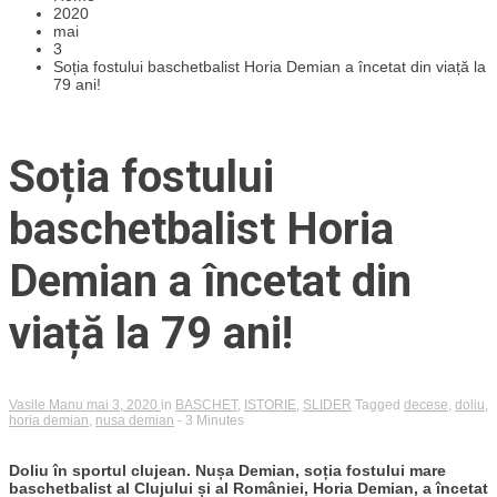
2020
mai
3
Soția fostului baschetbalist Horia Demian a încetat din viață la
79 ani!
Soția fostului
baschetbalist Horia
Demian a încetat din
viață la 79 ani!
Vasile Manu
mai 3, 2020
in
BASCHET
,
ISTORIE
,
SLIDER
Tagged
decese
,
doliu
,
horia demian
,
nusa demian
- 3 Minutes
Doliu în sportul clujean. Nușa Demian, soția fostului mare
baschetbalist al Clujului și al României, Horia Demian, a încetat