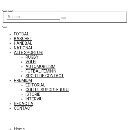
Skip
to
content
FOTBAL
BASCHET
HANDBAL
NATIONAL
ALTE SPORTURI
RUGBY
VOLEI
AUTOMOBILISM
FOTBAL FEMININ
SPORT DE CONTACT
PREMIUM
EDITORIAL
COLTUL SUPORTERULUI
ISTORIE
INTERVIU
REDACTIA
CONTACT
Home