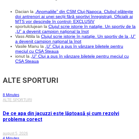
Dacian
la
„Anomaliile” din CSM Cluj-Napoca. Clubul plătește
doi antrenori ai unei secții fără sportivi înregistrați. Oficialii ai
MTS vor descinde în control- EXCLUSIV
sportulclujean
la
Clujul scrie istorie în natație. Un sportiv de la
„U” a devenit campion național la înot
Vass Attila
la
Clujul scrie istorie în natație. Un sportiv de la „U”
a devenit campion național la înot
Vasile Manu
la
„U” Cluj a pus în vânzare biletele pentru
meciul cu CSA Steaua
ionut
la
„U” Cluj a pus în vânzare biletele pentru meciul cu
CSA Steaua
ALTE SPORTURI
8 Minutes
ALTE SPORTURI
De ce apa din jacuzzi este lăptoasă și cum rezolvi
problema corect
august 5, 2026
4 Minutes