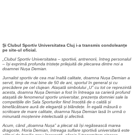
Și Clubul Sportiv Universitatea Cluj i-a transmis condoleanțe
pe site-ul oficial.
„Clubul Sportiv Universitatea – sportivii, antrenorii, întreg personalul
– își exprimă profunda tristețe prilejuită de plecarea dintre noi a
doamnei Nușa Demian.
Jurnalist sportiv de cea mai înaltă calitate, doamna Nușa Demian a
servit, timp de mai bine de 50 de ani, sportul în general și cu
precădere pe cel clujean. Atașată simbolului „U” cu tot ce reprezintă
acesta, doamna Nușa Demian a fost în întreaga sa carieră profund
atașată de fenomenul sportiv universitar, prezența domniei sale la
competițiile din Sala Sporturilor fiind însoțită de o caldă și
binefăcătoare aură de eleganță și blândețe. În egală măsură o
scriitoare de mare calitate, doamna Nușa Demian lasă în urmă o
minunată moștenire intelectuală și afectivă.
Acum, când „doamna Nușa” a plecat să își regăsească marea
dragoste, Horia Demian, întreaga suflare sportivă universitară este
alături de familia greu încercată, căreia îi transmitem sincere