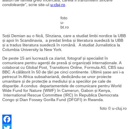
condoleanțe”
, scrie site-ul
u-cluj.ro
.
foto
u-
bt.ro
Soții Demian au o fiică, Sînziana, care a studiat limbi nordice la UBB
și apoi în Scandinavia, a predat limba și literatura suedeză la UBB
și a tradus literatura suedeză în română. A studiat Jurnalistica la
Columbia University la New York.
De peste 15 ani lucrează ca ziarist, fotograf și specialist în
comunicare pentru agenții de presă și organizații internaționale. A
colaborat cu Global Post, Transitions Online, Formula AS, CBS sau
BBC. A călătorit în 50 de țări pe cinci continente. Ultimii șase ani i-a
petrecut în Africa subsahariană, dedicându-se unor proiecte
umanitare și de protecție a mediului și a speciilor pe cale de
dispariție. A condus departamentele de comunicare pentru World
Wide Fund for Nature (WWF) în Camerun, Gabon și Kenya,
International Rescue Committee (IRC) în Republica Democrata
Congo și Dian Fossey Gorilla Fund (DFGFI) in Rwanda.
foto © u-cluj.ro
Facebook