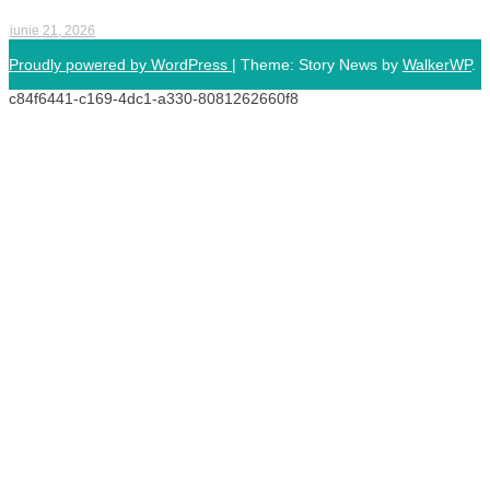
iunie 21, 2026
Proudly powered by WordPress
|
Theme: Story News by
WalkerWP
.
c84f6441-c169-4dc1-a330-8081262660f8