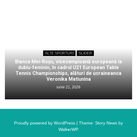
ALTE SPORTURI
SLIDER
Bianca Mei-Roșu, vicecampioană europeană la
dublu-feminin, în cadrul U21 European Table
Tennis Championships, alături de ucraineanca
Veronika Matiunina
iunie 21, 2026
Proudly powered by WordPress
|
Theme: Story News by
WalkerWP
.