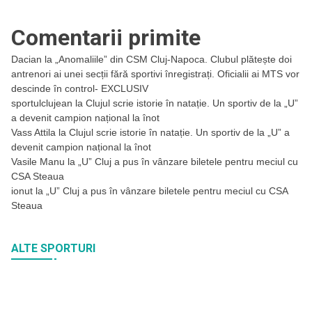
Comentarii primite
Dacian
la
„Anomaliile” din CSM Cluj-Napoca. Clubul plătește doi
antrenori ai unei secții fără sportivi înregistrați. Oficialii ai MTS vor
descinde în control- EXCLUSIV
sportulclujean
la
Clujul scrie istorie în natație. Un sportiv de la „U”
a devenit campion național la înot
Vass Attila
la
Clujul scrie istorie în natație. Un sportiv de la „U” a
devenit campion național la înot
Vasile Manu
la
„U” Cluj a pus în vânzare biletele pentru meciul cu
CSA Steaua
ionut
la
„U” Cluj a pus în vânzare biletele pentru meciul cu CSA
Steaua
ALTE SPORTURI