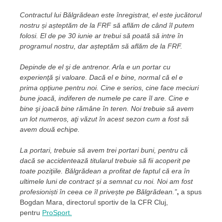
Contractul lui Bălgrădean este înregistrat, el este jucătorul
nostru și așteptăm de la FRF să aflăm de când îl putem
folosi. El de pe 30 iunie ar trebui să poată să intre în
programul nostru, dar așteptăm să aflăm de la FRF.
Depinde de el şi de antrenor. Arla e un portar cu
experienţă şi valoare. Dacă el e bine, normal că el e
prima opţiune pentru noi. Cine e serios, cine face meciuri
bune joacă, indiferen de numele pe care îl are. Cine e
bine şi joacă bine rămâne în teren. Noi trebuie să avem
un lot numeros, aţi văzut în acest sezon cum a fost să
avem două echipe.
La portari, trebuie să avem trei portari buni, pentru că
dacă se accidentează titularul trebuie să fii acoperit pe
toate poziţiile. Bălgrădean a profitat de faptul că era în
ultimele luni de contract și a semnat cu noi. Noi am fost
profesioniști în ceea ce îl privește pe Bălgrădean.”
,
a spus
Bogdan Mara, directorul sportiv de la CFR Cluj,
pentru
ProSport.