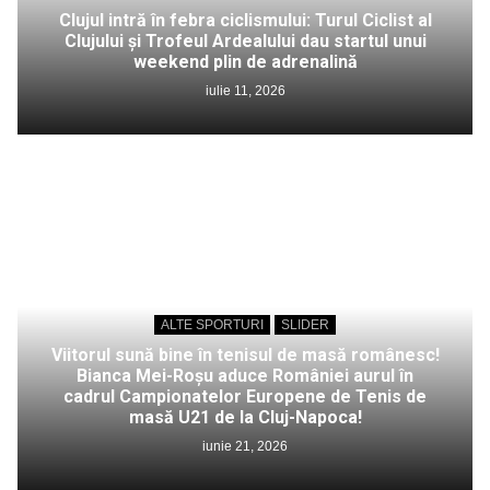
Clujul intră în febra ciclismului: Turul Ciclist al
Clujului și Trofeul Ardealului dau startul unui
weekend plin de adrenalină
iulie 11, 2026
ALTE SPORTURI
SLIDER
Viitorul sună bine în tenisul de masă românesc!
Bianca Mei-Roșu aduce României aurul în
cadrul Campionatelor Europene de Tenis de
masă U21 de la Cluj-Napoca!
iunie 21, 2026