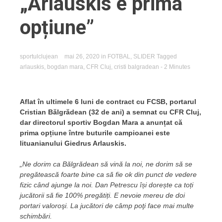
„Arlauskis e prima
opțiune”
sportulclujean
mai 26, 2020
in
FOTBAL
,
SLIDER
Tagged
arlauskis
,
bogdan mara
,
CFR Cluj
,
cristi balgradean
- 2 Minutes
Aflat în ultimele 6 luni de contract cu FCSB, portarul
Cristian Bălgrădean (32 de ani) a semnat cu CFR Cluj,
dar directorul sportiv Bogdan Mara a anunțat că
prima opțiune între buturile campioanei este
lituanianului Giedrus Arlauskis.
„Ne dorim ca Bălgrădean să vină la noi, ne dorim să se
pregătească foarte bine ca să fie ok din punct de vedere
fizic când ajunge la noi. Dan Petrescu își dorește ca toți
jucătorii să fie 100% pregătiți. E nevoie mereu de doi
portari valoroşi. La jucători de câmp poţi face mai multe
schimbări.