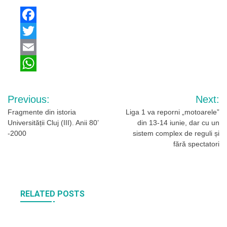
Facebook
Twitter
Email
WhatsApp
Navigare
Previous:
Next:
în
Fragmente din istoria
Liga 1 va reporni „motoarele”
Universității Cluj (III). Anii 80’
din 13-14 iunie, dar cu un
articole
-2000
sistem complex de reguli și
fără spectatori
RELATED POSTS