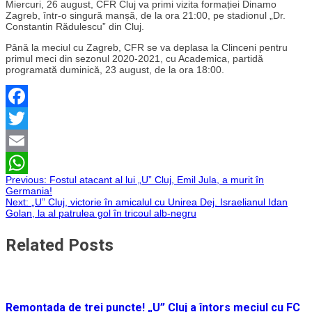
Miercuri, 26 august, CFR Cluj va primi vizita formației Dinamo
Zagreb, într-o singură manșă, de la ora 21:00, pe stadionul „Dr.
Constantin Rădulescu” din Cluj.
Până la meciul cu Zagreb, CFR se va deplasa la Clinceni pentru
primul meci din sezonul 2020-2021, cu Academica, partidă
programată duminică, 23 august, de la ora 18:00.
Facebook
Twitter
Email
Navigare
Previous:
Fostul atacant al lui „U” Cluj, Emil Jula, a murit în
WhatsApp
Germania!
Next:
„U” Cluj, victorie în amicalul cu Unirea Dej. Israelianul Idan
în
Golan, la al patrulea gol în tricoul alb-negru
articole
Related Posts
Remontada de trei puncte! „U” Cluj a întors meciul cu FC