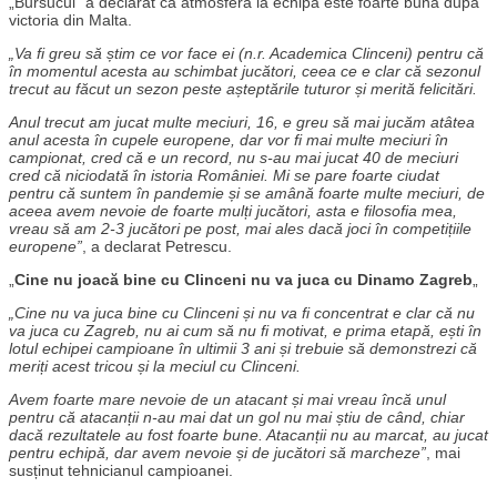
„Bursucul” a declarat că atmosfera la echipă este foarte bună după
victoria din Malta.
„Va fi greu să știm ce vor face ei (n.r. Academica Clinceni) pentru că
în momentul acesta au schimbat jucători, ceea ce e clar că sezonul
trecut au făcut un sezon peste așteptările tuturor și merită felicitări.
Anul trecut am jucat multe meciuri, 16, e greu să mai jucăm atâtea
anul acesta în cupele europene, dar vor fi mai multe meciuri în
campionat, cred că e un record, nu s-au mai jucat 40 de meciuri
cred că niciodată în istoria României. Mi se pare foarte ciudat
pentru că suntem în pandemie și se amână foarte multe meciuri, de
aceea avem nevoie de foarte mulți jucători, asta e filosofia mea,
vreau să am 2-3 jucători pe post, mai ales dacă joci în competițiile
europene”
, a declarat Petrescu.
„
Cine nu joacă bine cu Clinceni nu va juca cu Dinamo Zagreb
„
„Cine nu va juca bine cu Clinceni și nu va fi concentrat e clar că nu
va juca cu Zagreb, nu ai cum să nu fi motivat, e prima etapă, ești în
lotul echipei campioane în ultimii 3 ani și trebuie să demonstrezi că
meriți acest tricou și la meciul cu Clinceni.
Avem foarte mare nevoie de un atacant și mai vreau încă unul
pentru că atacanții n-au mai dat un gol nu mai știu de când, chiar
dacă rezultatele au fost foarte bune. Atacanții nu au marcat, au jucat
pentru echipă, dar avem nevoie și de jucători să marcheze”
, mai
susținut tehnicianul campioanei.