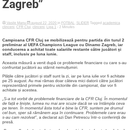
Zagreb”
Vasile Manu
august 22, 2020
in
FOTBAL
,
SLIDER
Tagged
academica
clinceni
,
CFR Cluj
,
clinceni
,
Liga 1
- 2 Minutes
Campioana CFR Cluj se mobilizează pentru partida din turul 2
preliminar al UEFA Champions League cu Dinamo Zagreb, iar
conducerea a achitat toate salariile restante către jucători și
staff, inclusiv pe luna iunie.
Aceasta măsură a venit după ce problemele financiare cu care s-au
confruntat jucătorii au stârnit nemulțumiri.
Plățile către jucători și staff sunt la zi, iar pe luna iulie vor fi achitate
pe 25 august. Au mai rămas doar câteva mici datorii către jucători
reprezentând primele pentru victoriile din campionat, dar vor fi
achitate și acestea.
„S-a tot vorbit de problemele financiare de la CFR Cluj. În momentul
de față e liniște, lumea nu mai are scuze dacă se va întâmpla ceva
pe teren. În momentul ăsta totul e bine la CFR, suntem pe drumul
cel bun, sper să rămânem așa în continuare. Problemele care erau
s-au cam rezolvat”
, a declarat azi Dan Petrescu într-o conferință de
presă.