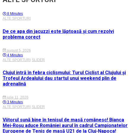
8 Minutes
ALTE SPORTURI
De ce apa din jacuzzi este lăptoasă și cum rezolvi
problema corect
august 5, 2026
4 Minutes
ALTE SPORTURI
SLIDER
Clujul intră în febra ciclismului: Turul Ciclist al Clujului și
Trofeul Ardealului dau startul unui weekend plin de
adrenalină
iulie 11, 2026
3 Minutes
ALTE SPORTURI
SLIDER
Viitorul sună bine în tenisul de masă românesc! Bianca
Mei-Roșu aduce României aurul în cadrul Campionatelor
Europene de Tenis de masă U21 de la Cluj-Napoca!