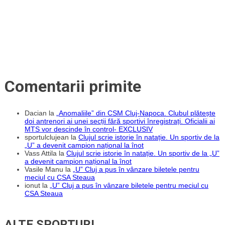
Comentarii primite
Dacian
la
„Anomaliile” din CSM Cluj-Napoca. Clubul plătește
doi antrenori ai unei secții fără sportivi înregistrați. Oficialii ai
MTS vor descinde în control- EXCLUSIV
sportulclujean
la
Clujul scrie istorie în natație. Un sportiv de la
„U” a devenit campion național la înot
Vass Attila
la
Clujul scrie istorie în natație. Un sportiv de la „U”
a devenit campion național la înot
Vasile Manu
la
„U” Cluj a pus în vânzare biletele pentru
meciul cu CSA Steaua
ionut
la
„U” Cluj a pus în vânzare biletele pentru meciul cu
CSA Steaua
ALTE SPORTURI