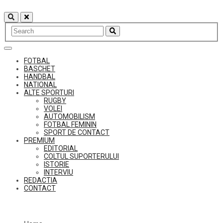
Skip
to
content
FOTBAL
BASCHET
HANDBAL
NATIONAL
ALTE SPORTURI
RUGBY
VOLEI
AUTOMOBILISM
FOTBAL FEMININ
SPORT DE CONTACT
PREMIUM
EDITORIAL
COLTUL SUPORTERULUI
ISTORIE
INTERVIU
REDACTIA
CONTACT