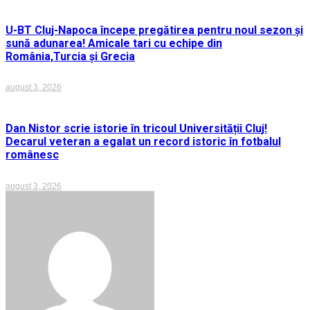
U-BT Cluj-Napoca începe pregătirea pentru noul sezon și
sună adunarea! Amicale tari cu echipe din
România,Turcia și Grecia
august 3, 2026
Dan Nistor scrie istorie în tricoul Universității Cluj!
Decarul veteran a egalat un record istoric în fotbalul
românesc
august 3, 2026