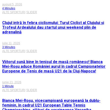
august 5, 2026
4 Minutes
ALTE SPORTURI
SLIDER
Clujul intră în febra ciclismului: Turul Ciclist al Clujului și
Trofeul Ardealului dau startul unui weekend plin de
adrenalină
iulie 11, 2026
3 Minutes
ALTE SPORTURI
SLIDER
Viitorul sună bine în tenisul de masă românesc! Bianca
Mei-Roșu aduce României aurul în cadrul Campionatelor
Europene de Tenis de masă U21 de la Cluj-Napoca!
iunie 21, 2026
1 Minute
ALTE SPORTURI
SLIDER
Bianca Mei-Roșu, vicecampioană europeană la dublu-
feminin, în cadrul U21 European Table Tennis
Championships, alături de ucraineanca Veronika