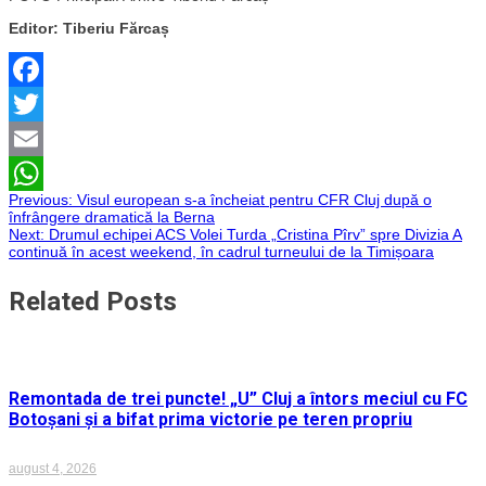
Editor: Tiberiu Fărcaș
Facebook
Twitter
Email
Navigare
Previous:
Visul european s-a încheiat pentru CFR Cluj după o
WhatsApp
înfrângere dramatică la Berna
Next:
Drumul echipei ACS Volei Turda „Cristina Pîrv” spre Divizia A
în
continuă în acest weekend, în cadrul turneului de la Timișoara
articole
Related Posts
Remontada de trei puncte! „U” Cluj a întors meciul cu FC
Botoșani și a bifat prima victorie pe teren propriu
august 4, 2026