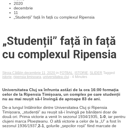
2020
decembrie
11
„Studenții” față în față cu complexul Ripensia
„Studenții” față în față
cu complexul Ripensia
Stroia Cătălin
decembrie 11, 2020
in
FOTBAL
,
ISTORIE
,
SLIDER
Tagged
istorie
,
ripensia timisoara
,
universitatea cluj
- 4 Minutes
Universitatea Cluj va înfrunta astăzi de la ora 16:00 formația
celor de la Ripensia Timișoara, un complex pe care studenții
nu au mai reușit să-l învingă de aproape 83 de ani.
De-a lungul întâlnirilor dintre Universitatea Cluj și Ripensia
Timișoara, „studenții” au reușit să-i învingă pe bănățeni doar de
două ori. Prima victorie a venit în sezonul 1934/1935,
1-0
, iar pentru
clujeni marca Ploeșteanu. O altă victorie a celor de la „U” a fost în
sezonul 1936/1937,
2-1
, golurile „șepcilor roșii” fiind marcate de