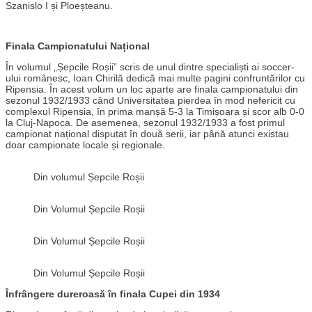
Szanislo I și Ploeșteanu.
Finala Campionatului Național
În volumul „Șepcile Roșii” scris de unul dintre specialiști ai soccer-
ului românesc, Ioan Chirilă dedică mai multe pagini confruntărilor cu
Ripensia. În acest volum un loc aparte are finala campionatului din
sezonul 1932/1933 când Universitatea pierdea în mod nefericit cu
complexul Ripensia, în prima manșă 5-3 la Timișoara și scor alb 0-0
la Cluj-Napoca. De asemenea, sezonul 1932/1933 a fost primul
campionat național disputat în două serii, iar până atunci existau
doar campionate locale și regionale.
Din volumul Șepcile Roșii
Din Volumul Șepcile Roșii
Din Volumul Șepcile Roșii
Din Volumul Șepcile Roșii
Înfrângere dureroasă în finala Cupei din 1934