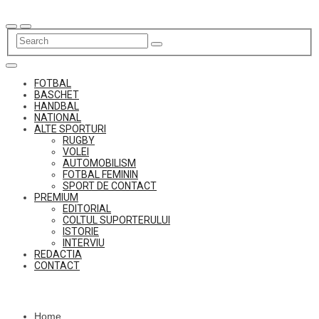
Skip
to
content
FOTBAL
BASCHET
HANDBAL
NATIONAL
ALTE SPORTURI
RUGBY
VOLEI
AUTOMOBILISM
FOTBAL FEMININ
SPORT DE CONTACT
PREMIUM
EDITORIAL
COLTUL SUPORTERULUI
ISTORIE
INTERVIU
REDACTIA
CONTACT
Home