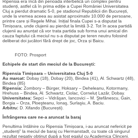
Ripensia era încă din perioada interbelică un complex pentru
studenți, astfel că în prima ediție a Cupei României Universitatea
Cluj a pierdut dramatic 5-0, pe stadionul Republicii din București,
unde la vremea aceea au asistat aproximativ 10.000 de persoane,
printre care și Regele Mihai. Inițial finala Cupei s-a disputat la
Timișoara, unde clujenii au pierdut la limită 3-2. Tot în acea partidă
clujenii au anunțat că vor trata partida sub forma unui amical din
cauza faptului că meciul nu s-a disputat pe teren neutru folosind
deliberat doi jucători fără drept de joc, Orza și Baicu.
FOTO: Prosport
Echipele de start din meciul de la București:
Ripensia Timișoara – Universitatea Cluj 5-0
Au marcat:
Dobay (18), Dobay (20), Bindea (41), Al. Schwartz (48),
Bindea (85)
Ripensia:
Zombory – Bürger, Hoksary – Deheleanu, Kotormany,
Hrehuss – Bindea, Al. Schwartz, Ciolac, Corneluț Lazăr, Dobay.
Universitatea:
Sepci – Vidrăşan, Iancovici – M. Ştefănescu, Gain,
Borgia – Orza, Ploeşteanu, Ionaş, Surlaşiu, A. Baciu.
Arbitru:
D. Xifando (București).
Înfrângerea care ne-a aruncat la baraj
Penultima întâlnire cu Ripensia Timișoara, i-au aruncat nefericit pe
„studenți” la meciul de baraj cu Hermanstadt, cu toate că singurul
rezultat negativ obținut după a fost egalul cu Academica Clinceni.