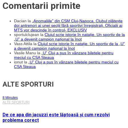
Comentarii primite
Dacian
la
„Anomaliile” din CSM Cluj-Napoca. Clubul plătește
doi antrenori ai unei secții fără sportivi înregistrați. Oficialii ai
MTS vor descinde în control- EXCLUSIV
sportulclujean
la
Clujul scrie istorie în natație. Un sportiv de la
„U” a devenit campion național la înot
Vass Attila
la
Clujul scrie istorie în natație. Un sportiv de la „U”
a devenit campion național la înot
Vasile Manu
la
„U” Cluj a pus în vânzare biletele pentru
meciul cu CSA Steaua
ionut
la
„U” Cluj a pus în vânzare biletele pentru meciul cu
CSA Steaua
ALTE SPORTURI
8 Minutes
ALTE SPORTURI
De ce apa din jacuzzi este lăptoasă și cum rezolvi
problema corect