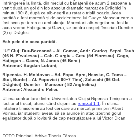
Înfrângerea la limită, din meciul cu bănățenii de acum 2 sezoane a
venit după un gol din lob absolut dramatic marcat de Drăghici în
minutul 90+8, după ce alb-negrii au ratat o triplă ocazie. Acea
partidă a fost marcată și de accidentarea lui Gueye Mansour care a
fost scos pe teren cu ambulanța. Marcatorii alb-negrilor au fost la
acea vreme Hațieganu și Gavra, iar pentru oaspeți înscriau Dumiter
(2) și Drăghici.
Echipele din acea partidă:
”U” Cluj: Dur-Bozoancă – Al. Coman, Andr. Cordoş, Sepsi, Taub
(46 N. Pîrvulescu) – Gab. Giurgiu – Greu (54 Florescu), Goga,
Haţiegan – Gavra, N. Janos (46 Berci)
Antrenor: Bogdan Lobonţ
Ripensia: H. Moldovan – Ad. Popa, Apro, Hecsko, C. Toma –
Stoi, Burdeţ – Al. Popovici ( 90+7 Tînc), Zaluschi (86 Oct.
Drăghici), Dumiter – Mansour ( 82 Anghelina)
Antrenor: Alexandru Pelici.
Ultima confruntare dintre Universitatea Cluj și Ripensia Timișoara a
fost anul trecut, atunci când clujenii au
remizat 1-1
. În ultima
întâlnire timișorenii au fost cei care au marcat primii prin Albert
Voinea, iar studenții aveau să se arunce în atac izbutind golul
egalizator după o lovitură de cap necruțătoare a lui Victor Dican.
FOTO Principal: Arhive Tiberiu Fărcaș