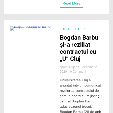
trei
Read More
turnee
fără
să
cunoască
înfrângerea
FOTBAL
SLIDER
1 Minute
Bogdan Barbu
și-a reziliat
contractul cu
„U” Cluj
sportulclujean
decembrie 30,
on
2020
0 Comment
Bogdan
Universitatea Cluj a
Barbu
anunțat într-un comunicat
și-
a
rezilierea contractului de
reziliat
comun acord cu mijlocașul
contractul
central Bogdan Barbu
cu
adus sezonul trecut.
„U”
Bogdan Barbu (28 de ani)
Cluj