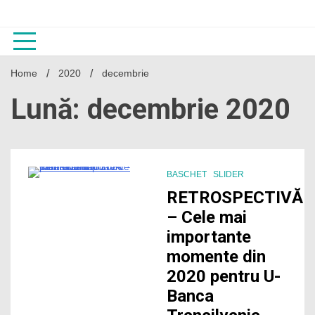
Skip
to
content
Home
2020
decembrie
Lună: decembrie 2020
BASCHET
SLIDER
6 Minutes
RETROSPECTIVĂ
– Cele mai
importante
momente din
2020 pentru U-
Banca