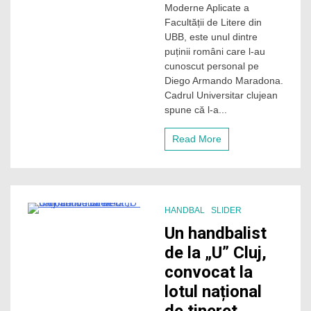
l-
Moderne Aplicate a
a
Facultății de Litere din
cunoscut
UBB, este unul dintre
pe
puținii români care l-au
Diego
cunoscut personal pe
Maradona:
„Eu,
Diego Armando Maradona.
personal,
Cadrul Universitar clujean
nu
spune că l-a...
am
crezut
Read More
că
există
mitul
Diego,
până
nu
HANDBAL
SLIDER
l-
0 Minutes
am
Un handbalist
trăit
de la „U” Cluj,
aievea”
convocat la
lotul național