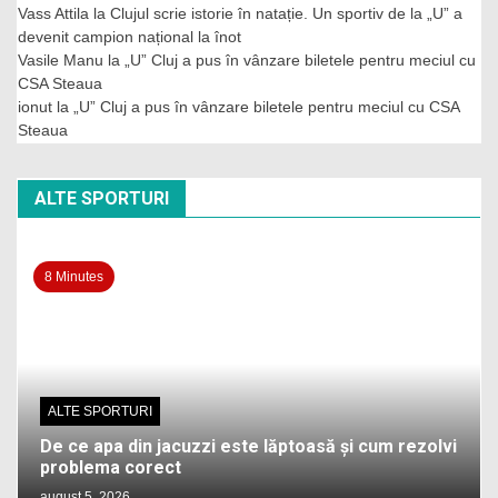
Vass Attila
la
Clujul scrie istorie în natație. Un sportiv de la „U” a
devenit campion național la înot
Vasile Manu
la
„U” Cluj a pus în vânzare biletele pentru meciul cu
CSA Steaua
ionut
la
„U” Cluj a pus în vânzare biletele pentru meciul cu CSA
Steaua
ALTE SPORTURI
8 Minutes
ALTE SPORTURI
De ce apa din jacuzzi este lăptoasă și cum rezolvi
problema corect
august 5, 2026