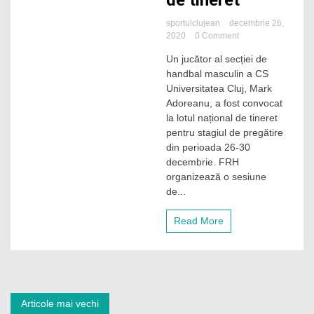
de tineret
sportulclujean
decembrie 26,
on
2020
0 Comment
Un
Un jucător al secției de
handbalist
handbal masculin a CS
de
la
Universitatea Cluj, Mark
„U”
Adoreanu, a fost convocat
Cluj,
la lotul național de tineret
convocat
pentru stagiul de pregătire
la
din perioada 26-30
lotul
decembrie. FRH
național
de
organizează o sesiune
tineret
de...
Read More
Navigare
Articole mai vechi