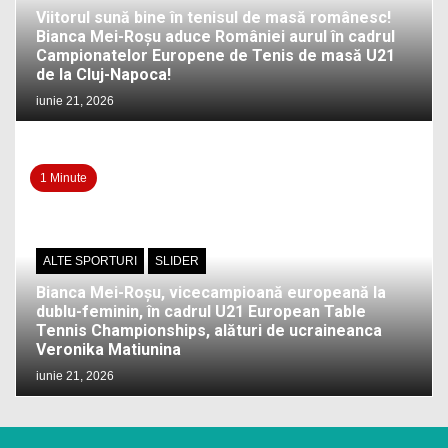
Viitorul sună bine în tenisul de masă românesc!
Bianca Mei-Roșu aduce României aurul în cadrul
Campionatelor Europene de Tenis de masă U21
de la Cluj-Napoca!
iunie 21, 2026
1 Minute
ALTE SPORTURI
SLIDER
Bianca Mei-Roșu, vicecampioană europeană la
dublu-feminin, în cadrul U21 European Table
Tennis Championships, alături de ucraineanca
Veronika Matiunina
iunie 21, 2026