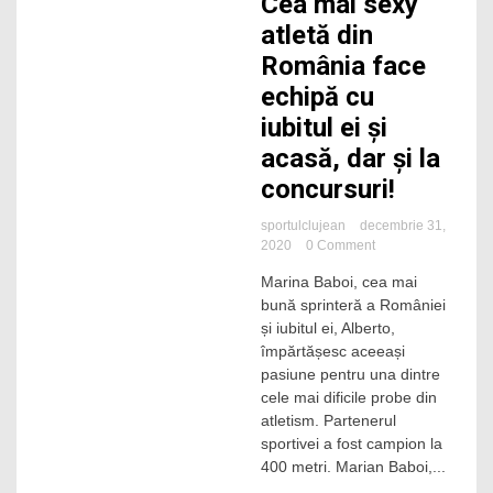
Cea mai sexy
atletă din
România face
echipă cu
iubitul ei și
acasă, dar și la
concursuri!
sportulclujean
decembrie 31,
on
2020
0 Comment
Cea
Marina Baboi, cea mai
mai
bună sprinteră a României
sexy
atletă
și iubitul ei, Alberto,
din
împărtășesc aceeași
România
pasiune pentru una dintre
face
cele mai dificile probe din
echipă
atletism. Partenerul
cu
sportivei a fost campion la
iubitul
ei
400 metri. Marian Baboi,...
și