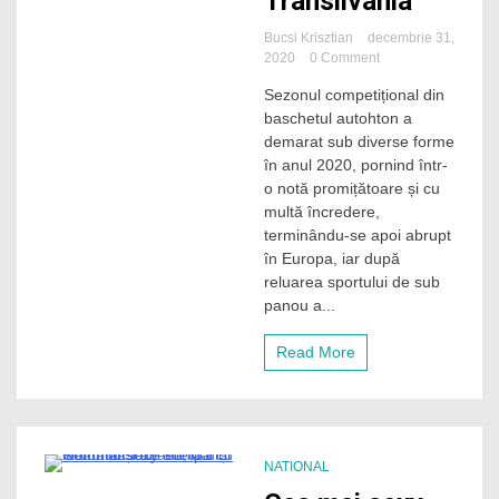
Transilvania
Bucsi Krisztian
decembrie 31,
on
2020
0 Comment
RETROSPECTIVĂ
Sezonul competițional din
–
baschetul autohton a
Cele
mai
demarat sub diverse forme
importante
în anul 2020, pornind într-
momente
o notă promițătoare și cu
din
multă încredere,
2020
terminându-se apoi abrupt
pentru
în Europa, iar după
U-
Banca
reluarea sportului de sub
Transilvania
panou a...
Read More
NATIONAL
4 Minutes