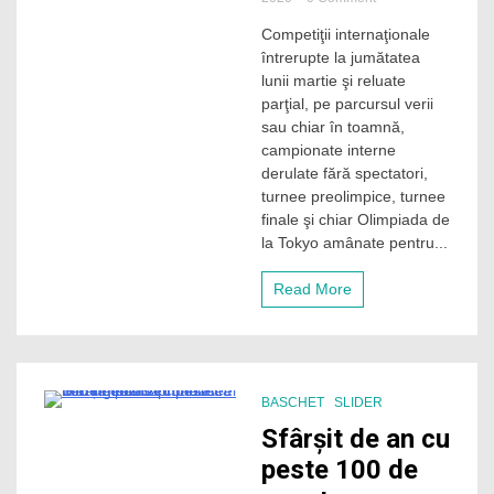
Retrospectiva
Competiţii internaţionale
sportivă
întrerupte la jumătatea
a
anului
lunii martie şi reluate
2020:
parţial, pe parcursul verii
Un
sau chiar în toamnă,
an
campionate interne
în
derulate fără spectatori,
care
turnee preolimpice, turnee
virusul
COVID-
finale şi chiar Olimpiada de
19
la Tokyo amânate pentru...
a
fost
Read More
mai
puternic
BASCHET
SLIDER
3 Minutes
Sfârșit de an cu
peste 100 de