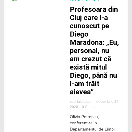
2 Minutes
Profesoara din
Cluj care l-a
cunoscut pe
Diego
Maradona: „Eu,
personal, nu
am crezut că
există mitul
Diego, până nu
l-am trăit
aievea”
sportulclujean
decembrie 29,
on
2020
0 Comment
Profesoara
Olivia Petrescu,
din
conferențiar în
Cluj
care
Departamentul de Limbi