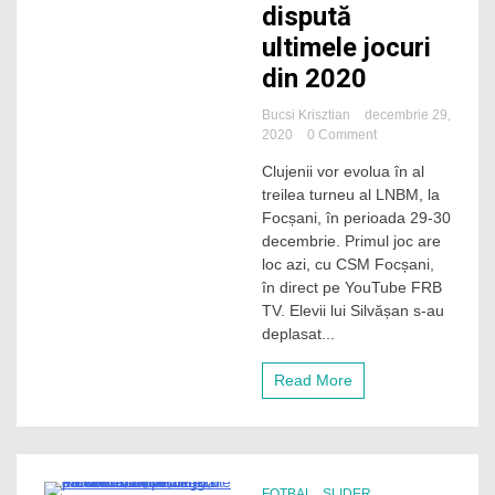
dispută
ultimele jocuri
din 2020
Bucsi Krisztian
decembrie 29,
on
2020
0 Comment
U-
Clujenii vor evolua în al
Banca
treilea turneu al LNBM, la
Transilvania
dispută
Focșani, în perioada 29-30
ultimele
decembrie. Primul joc are
jocuri
loc azi, cu CSM Focșani,
din
în direct pe YouTube FRB
2020
TV. Elevii lui Silvășan s-au
deplasat...
Read More
FOTBAL
SLIDER