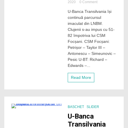
on
2020
0 Comment
Victorie
U-Banca Transilvania își
ușoară
continuă parcursul
cu
CSM
imaculat din LNBM.
Focșani.
Clujenii s-au impus cu 51-
Anul
82 împotriva lui CSM
se
Focșani. CSM Focșani:
termină
Petrișor – Taylor III –
împotriva
Antonescu – Simeunovic –
Ciucului
pentru
Pesic U-BT: Richard –
U-
Edwards –...
BT
Read More
BASCHET
SLIDER
2 Minutes
U-Banca
Transilvania