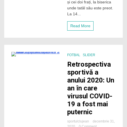
și cei doi frați, la biserica
în
unde tatăl său este preot.
corul
La 14...
bisericii!
Read More
FOTBAL
SLIDER
14 Minutes
Retrospectiva
sportivă a
anului 2020: Un
an în care
virusul COVID-
19 a fost mai
puternic
sportulclujean
decembrie 31,
on
2020
0 Comment