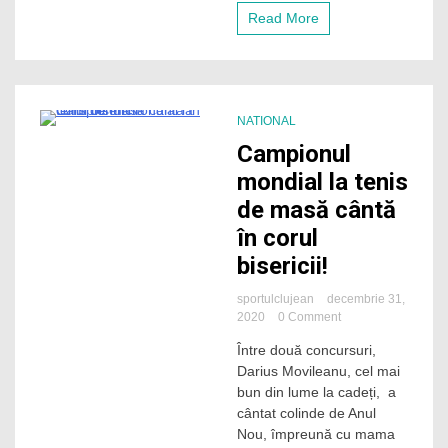
acasă,
Read More
dar
și
la
concursuri!
NATIONAL
3 Minutes
Campionul
mondial la tenis
de masă cântă
în corul
bisericii!
sportulclujean
decembrie 31,
on
2020
0 Comment
Campionul
Între două concursuri,
mondial
Darius Movileanu, cel mai
la
tenis
bun din lume la cadeți, a
de
cântat colinde de Anul
masă
Nou, împreună cu mama
cântă