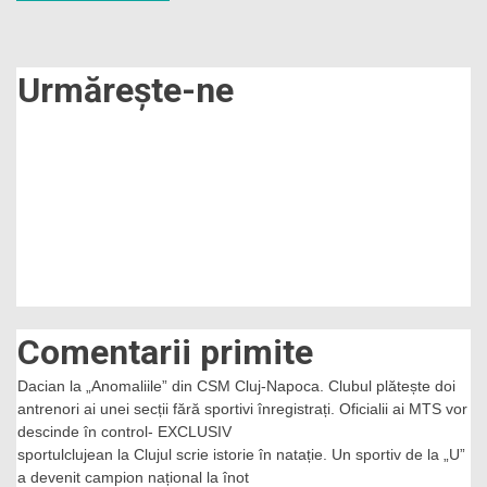
în
articole
Urmărește-ne
Comentarii primite
Dacian
la
„Anomaliile” din CSM Cluj-Napoca. Clubul plătește doi
antrenori ai unei secții fără sportivi înregistrați. Oficialii ai MTS vor
descinde în control- EXCLUSIV
sportulclujean
la
Clujul scrie istorie în natație. Un sportiv de la „U”
a devenit campion național la înot