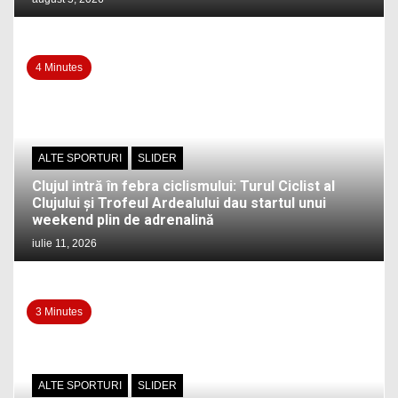
4 Minutes
ALTE SPORTURI
SLIDER
Clujul intră în febra ciclismului: Turul Ciclist al
Clujului și Trofeul Ardealului dau startul unui
weekend plin de adrenalină
iulie 11, 2026
3 Minutes
ALTE SPORTURI
SLIDER