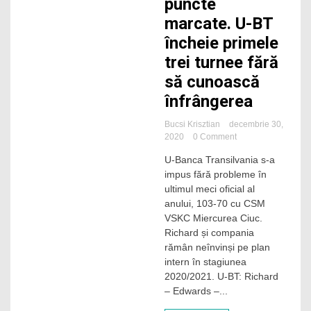
puncte
marcate. U-BT
încheie primele
trei turnee fără
să cunoască
înfrângerea
Bucsi Krisztian
decembrie 30,
on
2020
0 Comment
Sfârșit
U-Banca Transilvania s-a
de
impus fără probleme în
an
cu
ultimul meci oficial al
peste
anului, 103-70 cu CSM
100
VSKC Miercurea Ciuc.
de
Richard și compania
puncte
rămân neînvinși pe plan
marcate.
intern în stagiunea
U-
BT
2020/2021. U-BT: Richard
încheie
– Edwards –...
primele