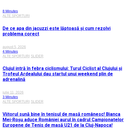
8 Minutes
ALTE SPORTURI
De ce apa din jacuzzi este lăptoasă și cum rezolvi
problema corect
august 5, 2026
4 Minutes
ALTE SPORTURI
SLIDER
Clujul intră în febra ciclismului: Turul Ciclist al Clujului și
Trofeul Ardealului dau startul unui weekend plin de
adrenalină
iulie 11, 2026
3 Minutes
ALTE SPORTURI
SLIDER
Viitorul sună bine în tenisul de masă românesc! Bianca
Mei-Roșu aduce României aurul în cadrul Campionatelor
Europene de Tenis de masă U21 de la Cluj-Napoca!