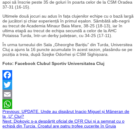
apoi să înscrie peste 35 de goluri în poarta celor de la CSM Oradea
37-31 (16-15).
Ultimele două jocuri au adus în fața clujenilor echipe cu o bază largă
de jucători și chiar experiență în primul eșalon. Sâmbătă alb-negrii
au trecut de Academia Minaur Baia Mare, 38-25 (18-13), iar în
ultima etapă au trecut de echipa secundă a celor de la AHC
Potaissa Turda, într-un derby județean, cu 34-25 (17-11).
În urma turneului din Sala „Gheorghe Barițiu” din Turda, Universitea
Cluj a ajuns la 16 puncte acumulate în acest sezon, plasându-se pe
poziția a treia, după Szejke Odorhei și CSM Sighișoara.
Foto: Facebook Clubul Sportiv Universitatea Cluj
Facebook
Twitter
Email
Navigare
Previous:
UPDATE. Unde au dispărut Inacio Miguel și Mâneran de
WhatsApp
la „U” Cluj?
Next:
Djokovic s-a despărțit oficial de CFR Cluj și a semnat cu o
în
echipă din Turcia. Croatul are patru trofee cucerite în Gruia