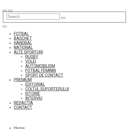
Skip
to
content
FOTBAL
BASCHET
HANDBAL
NATIONAL
ALTE SPORTURI
RUGBY
VOLEI
AUTOMOBILISM
FOTBAL FEMININ
SPORT DE CONTACT
PREMIUM
EDITORIAL
COLTUL SUPORTERULUI
ISTORIE
INTERVIU
REDACTIA
CONTACT
Home