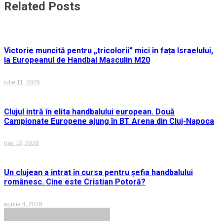
articole
Related Posts
Victorie muncită pentru „tricolorii” mici în fața Israelului,
la Europeanul de Handbal Masculin M20
iulie 11, 2026
Clujul intră în elita handbalului european. Două
Campionate Europene ajung în BT Arena din Cluj-Napoca
mai 12, 2026
Un clujean a intrat în cursa pentru șefia handbalului
românesc. Cine este Cristian Potoră?
aprilie 4, 2026