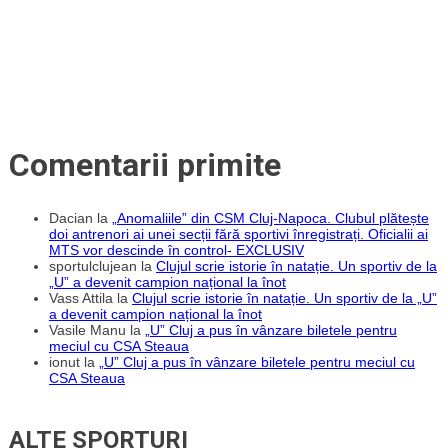
Comentarii primite
Dacian
la
„Anomaliile” din CSM Cluj-Napoca. Clubul plătește
doi antrenori ai unei secții fără sportivi înregistrați. Oficialii ai
MTS vor descinde în control- EXCLUSIV
sportulclujean
la
Clujul scrie istorie în natație. Un sportiv de la
„U” a devenit campion național la înot
Vass Attila
la
Clujul scrie istorie în natație. Un sportiv de la „U”
a devenit campion național la înot
Vasile Manu
la
„U” Cluj a pus în vânzare biletele pentru
meciul cu CSA Steaua
ionut
la
„U” Cluj a pus în vânzare biletele pentru meciul cu
CSA Steaua
ALTE SPORTURI