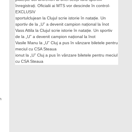
înregistrați. Oficialii ai MTS vor descinde în control-
EXCLUSIV
sportulclujean
la
Clujul scrie istorie în natație. Un
sportiv de la „U” a devenit campion național la înot
Vass Attila
la
Clujul scrie istorie în natație. Un sportiv
de la „U” a devenit campion național la înot
Vasile Manu
la
„U” Cluj a pus în vânzare biletele pentru
meciul cu CSA Steaua
ionut
la
„U” Cluj a pus în vânzare biletele pentru meciul
cu CSA Steaua
n