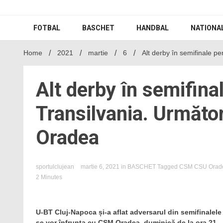
Skip
to
content
FOTBAL
BASCHET
HANDBAL
NATIONA
Home
2021
martie
6
Alt derby în semifinale 
Alt derby în semifin
Transilvania. Următo
Oradea
sportulclujean
martie 6, 2021
in
BASCHET
Tagged
CSM CSU Orad
2 Minutes
U-BT Cluj-Napoca și-a aflat adversarul din semifinalel
se vor înfrunta cu CSM Oradea, duminică de la ora 21.