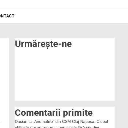
ONTACT
Urmărește-ne
Comentarii primite
Dacian
la
„Anomaliile” din CSM Cluj-Napoca. Clubul
a
plătește doi antrenori ai unei secții fără sportivi