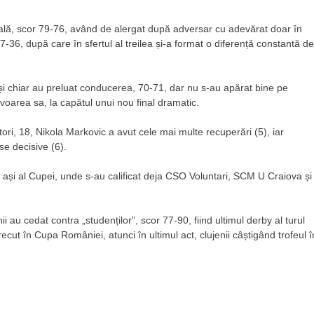
nală, scor 79-76, având de alergat după adversar cu adevărat doar în
36, după care în sfertul al treilea și-a format o diferență constantă de
 și chiar au preluat conducerea, 70-71, dar nu s-au apărat bine pe
avoarea sa, la capătul unui nou final dramatic.
ri, 18, Nikola Markovic a avut cele mai multe recuperări (5), iar
se decisive (6).
și al Cupei, unde s-au calificat deja CSO Voluntari, SCM U Craiova și
ii au cedat contra „studenților”, scor 77-90, fiind ultimul derby al turul
ecut în Cupa României, atunci în ultimul act, clujenii câștigând trofeul î