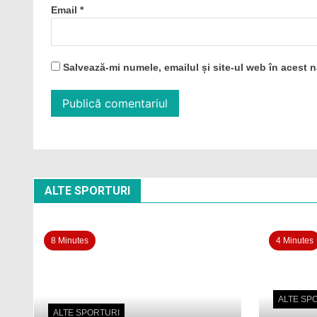
Email
*
Salvează-mi numele, emailul și site-ul web în acest 
ALTE SPORTURI
8 Minutes
4 Minutes
ALTE SP
ALTE SPORTURI