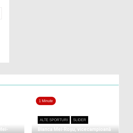
1 Minute
ALTE SPORTURI
SLIDER
ul de
Mei-
Bianca Mei-Roșu, vicecampioană