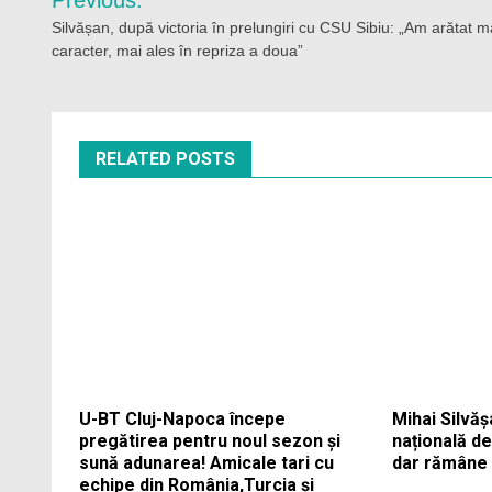
Previous:
în
Silvășan, după victoria în prelungiri cu CSU Sibiu: „Am arătat 
caracter, mai ales în repriza a doua”
articole
RELATED POSTS
U-BT Cluj-Napoca începe
Mihai Silvăș
pregătirea pentru noul sezon și
națională d
sună adunarea! Amicale tari cu
dar rămâne 
echipe din România,Turcia și