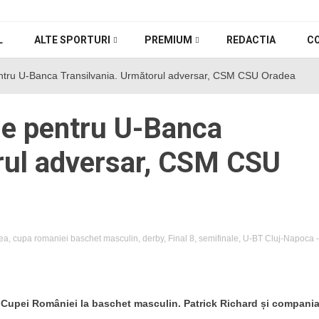
L
ALTE SPORTURI
PREMIUM
REDACTIA
C
pentru U-Banca Transilvania. Următorul adversar, CSM CSU Oradea
ale pentru U-Banca
rul adversar, CSM CSU
ea
,
cupa romaniei baschet masculin
,
derby
,
Final 8
,
semifinale
,
U-BT Cluj-Napoca
-
e Cupei României la baschet masculin. Patrick Richard și compani