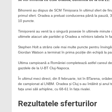
Bihorenii au dispus de SCM Timișoara în ultimul sfert de fi
primul sfert. Oradea a preluat conducerea până la pauză, 37-
10 puncte.
Timișorenii au venit la o singură posesie în ultimele minute
ultimele atacuri ale partidei și Oradea a reîntors tabela în f
Stephen Holt a strâns cele mai multe puncte pentru învingăto
Giordan Watson a terminat în prima poziție din echipă la pa
Ultima campioană a României completează astfel careul de a
gazdele de la U-BT Cluj-Napoca.
În ultimul meci direct, din 8 februarie, tot în BTarena, orăden
de campionat al LNBM. Oradea și Cluj s-au întâlnit și anul tr
fața unei săli arhipline, cu 68-61 în fața rivalei.
Rezultatele sferturilor