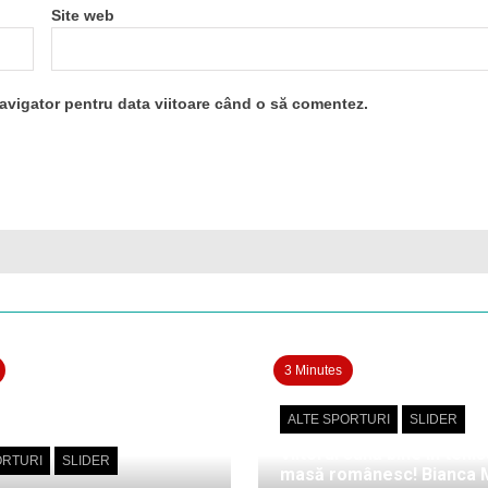
Site web
navigator pentru data viitoare când o să comentez.
3 Minutes
ALTE SPORTURI
SLIDER
Viitorul sună bine în tenis
ORTURI
SLIDER
masă românesc! Bianca 