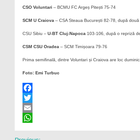
CSO Voluntari
– BCMU FC Argeș Pitești 75-74
SCM U Craiova
– CSA Steaua București 82-78, după două r
CSU Sibiu –
U-BT Cluj-Napoca
103-106, după o repriză de
CSM CSU Oradea
– SCM Timișoara 79-76
Prima semifinală, dintre Voluntari și Craiova are loc dumini
Foto: Emi Turbuc
Facebook
Twitter
Email
WhatsApp
Navigare