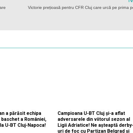
N
mare
Victorie prețioasă pentru CFR Cluj care urcă pe prima po
an a părăsit echipa
Campioana U-BT Cluj și-a aflat
e baschet a României,
adversarele din viitorul sezon al
la U-BT Cluj-Napoca!
Ligii Adriatice! Ne așteaptă derby
uri de foc cu Partizan Belgrad și