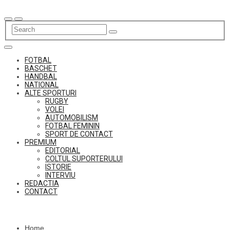
Skip
to
content
FOTBAL
BASCHET
HANDBAL
NATIONAL
ALTE SPORTURI
RUGBY
VOLEI
AUTOMOBILISM
FOTBAL FEMININ
SPORT DE CONTACT
PREMIUM
EDITORIAL
COLTUL SUPORTERULUI
ISTORIE
INTERVIU
REDACTIA
CONTACT
Home