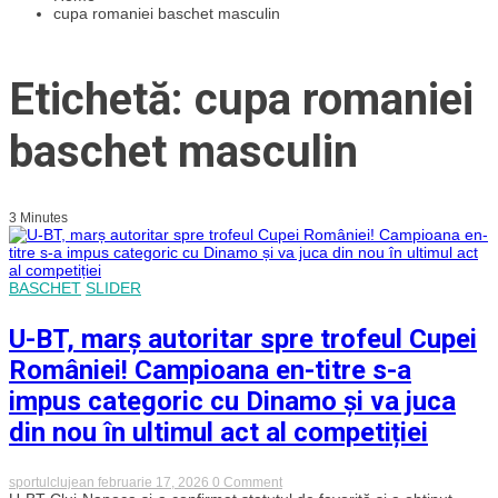
cupa romaniei baschet masculin
Etichetă: cupa romaniei
baschet masculin
3 Minutes
BASCHET
SLIDER
U-BT, marș autoritar spre trofeul Cupei
României! Campioana en-titre s-a
impus categoric cu Dinamo și va juca
din nou în ultimul act al competiției
on
sportulclujean
februarie 17, 2026
0 Comment
U-