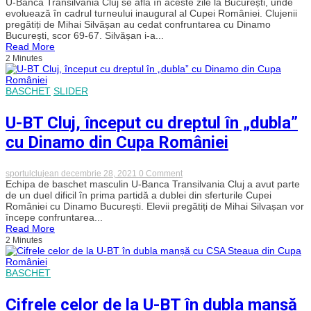
U-
U-Banca Transilvania Cluj se află în aceste zile la București, unde
BT
evoluează în cadrul turneului inaugural al Cupei României. Clujenii
Cluj
pregătiți de Mihai Silvășan au cedat confruntarea cu Dinamo
și-
București, scor 69-67. Silvășan i-a...
a
Read More
găsit
2 Minutes
nașul!
Clujenii
au
cedat
BASCHET
SLIDER
în
fața
lui
U-BT Cluj, început cu dreptul în „dubla”
Dinamo
în
cu Dinamo din Cupa României
Cupa
României
on
sportulclujean
decembrie 28, 2021
0 Comment
U-
Echipa de baschet masculin U-Banca Transilvania Cluj a avut parte
BT
de un duel dificil în prima partidă a dublei din sferturile Cupei
Cluj,
României cu Dinamo București. Elevii pregătiți de Mihai Silvașan vor
început
începe confruntarea...
cu
Read More
dreptul
2 Minutes
în
„dubla”
cu
Dinamo
BASCHET
din
Cupa
României
Cifrele celor de la U-BT în dubla manșă