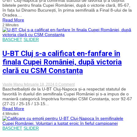
U-BT Cluj-Napoca și-a confirmat statutul de favorită și a obținut
BT,
biletele pentru finala Cupei României, după o victorie clară, 85-67,
marș
în fața lui Dinamo București, în prima semifinală a Final 8-ului de la
autoritar
Oradea....
spre
Read More
trofeul
2 Minutes
Cupei
României!
Campioana
en-
BASCHET
SLIDER
titre
s-
a
U-BT Cluj s-a calificat en-fanfare în
impus
categoric
finala Cupei României, după victoria
cu
Dinamo
clară cu CSM Constanța
și
va
juca
on
Vasile Manu
februarie 18, 2024
0 Comment
din
U-
Baschetbaliștii de la U-BT Cluj-Napoca și-a respectat statutul de
nou
BT
favorită în duelul din semifinala Cupei României și s-a impus de o
în
Cluj
ultimul
manieră categorică împotriva formației CSM Constanța, scor 92-67
s-
act
(27-21 / 25-15 / 13-15...
a
al
Read More
calificat
competiției
4 Minutes
en-
fanfare
în
finala
BASCHET
SLIDER
Cupei
României,