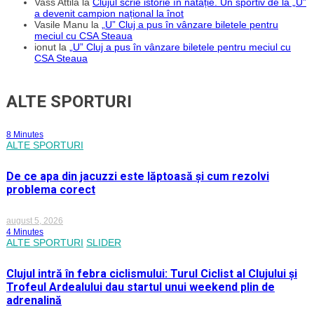
Vass Attila
la
Clujul scrie istorie în natație. Un sportiv de la „U”
a devenit campion național la înot
Vasile Manu
la
„U” Cluj a pus în vânzare biletele pentru
meciul cu CSA Steaua
ionut
la
„U” Cluj a pus în vânzare biletele pentru meciul cu
CSA Steaua
ALTE SPORTURI
8 Minutes
ALTE SPORTURI
De ce apa din jacuzzi este lăptoasă și cum rezolvi
problema corect
august 5, 2026
4 Minutes
ALTE SPORTURI
SLIDER
Clujul intră în febra ciclismului: Turul Ciclist al Clujului și
Trofeul Ardealului dau startul unui weekend plin de
adrenalină