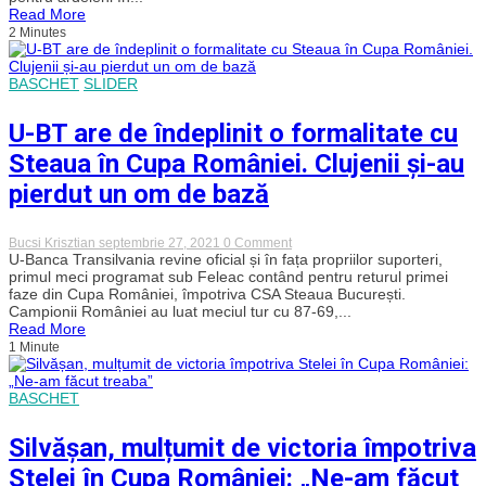
a
Read More
calificat
2 Minutes
în
sferturile
Cupei
României.
BASCHET
SLIDER
Dublă
victorie
reușită
U-BT are de îndeplinit o formalitate cu
de
clujeni
Steaua în Cupa României. Clujenii și-au
împotriva
Stelei
pierdut un om de bază
on
Bucsi Krisztian
septembrie 27, 2021
0 Comment
U-
U-Banca Transilvania revine oficial și în fața propriilor suporteri,
BT
primul meci programat sub Feleac contând pentru returul primei
are
faze din Cupa României, împotriva CSA Steaua București.
de
Campionii României au luat meciul tur cu 87-69,...
îndeplinit
Read More
o
1 Minute
formalitate
cu
Steaua
în
BASCHET
Cupa
României.
Clujenii
Silvășan, mulțumit de victoria împotriva
și-
au
Stelei în Cupa României: „Ne-am făcut
pierdut