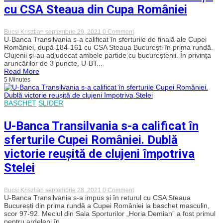
cu CSA Steaua din Cupa României
on
Bucsi Krisztian
septembrie 29, 2021
0 Comment
Cifrele
U-Banca Transilvania s-a calificat în sferturile de finală ale Cupei
celor
României, după 184-161 cu CSA Steaua București în prima rundă.
de
Clujenii și-au adjudecat ambele partide cu bucureștenii. În privința
la
aruncărilor de 3 puncte, U-BT...
U-
Read More
BT
5 Minutes
în
dubla
manșă
cu
BASCHET
SLIDER
CSA
Steaua
din
U-Banca Transilvania s-a calificat în
Cupa
României
sferturile Cupei României. Dublă
victorie reușită de clujeni împotriva
Stelei
on
Bucsi Krisztian
septembrie 28, 2021
0 Comment
U-
U-Banca Transilvania s-a impus și în returul cu CSA Steaua
Banca
București din prima rundă a Cupei României la baschet masculin,
Transilvania
scor 97-92. Meciul din Sala Sporturilor „Horia Demian” a fost primul
s-
pentru ardeleni în...