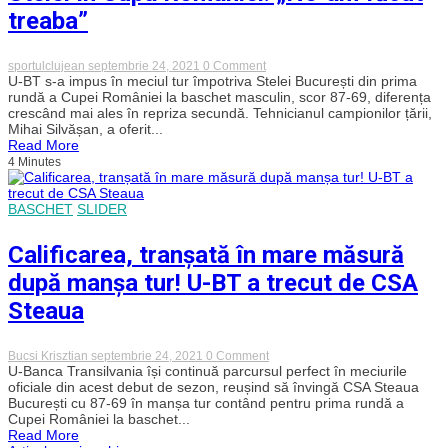
un
treaba”
om
de
bază
on
sportulclujean
septembrie 24, 2021
0 Comment
Silvășan,
U-BT s-a impus în meciul tur împotriva Stelei București din prima
mulțumit
rundă a Cupei României la baschet masculin, scor 87-69, diferența
de
crescând mai ales în repriza secundă. Tehnicianul campionilor țării,
victoria
Mihai Silvășan, a oferit...
împotriva
Read More
Stelei
4 Minutes
în
Cupa
României:
„Ne-
BASCHET
SLIDER
am
făcut
treaba”
Calificarea, tranșată în mare măsură
după manșa tur! U-BT a trecut de CSA
Steaua
on
Bucsi Krisztian
septembrie 24, 2021
0 Comment
Calificarea,
U-Banca Transilvania își continuă parcursul perfect în meciurile
tranșată
oficiale din acest debut de sezon, reușind să învingă CSA Steaua
în
București cu 87-69 în manșa tur contând pentru prima rundă a
mare
Cupei României la baschet...
măsură
Read More
după