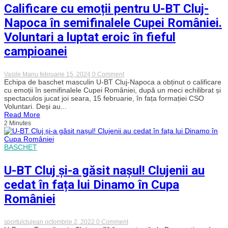
după
Calificare cu emoții pentru U-BT Cluj-
victoria
clară
Napoca în semifinalele Cupei României.
cu
CSM
Voluntari a luptat eroic în fieful
Constanța
campioanei
on
Vasile Manu
februarie 15, 2024
0 Comment
Calificare
Echipa de baschet masculin U-BT Cluj-Napoca a obținut o calificare
cu
cu emoții în semifinalele Cupei României, după un meci echilibrat și
emoții
spectaculos jucat joi seara, 15 februarie, în fața formației CSO
pentru
Voluntari. Deși au...
U-
Read More
BT
2 Minutes
Cluj-
Napoca
în
semifinalele
BASCHET
Cupei
României.
Voluntari
U-BT Cluj și-a găsit nașul! Clujenii au
a
luptat
cedat în fața lui Dinamo în Cupa
eroic
în
României
fieful
campioanei
on
sportulclujean
octombrie 2, 2022
0 Comment