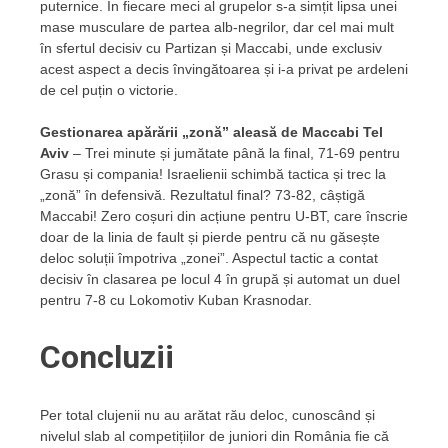
puternice. În fiecare meci al grupelor s-a simțit lipsa unei
mase musculare de partea alb-negrilor, dar cel mai mult
în sfertul decisiv cu Partizan și Maccabi, unde exclusiv
acest aspect a decis învingătoarea și i-a privat pe ardeleni
de cel puțin o victorie.
Gestionarea apărării „zonă” aleasă de Maccabi Tel
Aviv
– Trei minute și jumătate până la final, 71-69 pentru
Grasu și compania! Israelienii schimbă tactica și trec la
„zonă” în defensivă. Rezultatul final? 73-82, câștigă
Maccabi! Zero coșuri din acțiune pentru U-BT, care înscrie
doar de la linia de fault și pierde pentru că nu găsește
deloc soluții împotriva „zonei”. Aspectul tactic a contat
decisiv în clasarea pe locul 4 în grupă și automat un duel
pentru 7-8 cu Lokomotiv Kuban Krasnodar.
Concluzii
Per total clujenii nu au arătat rău deloc, cunoscând și
nivelul slab al competițiilor de juniori din România fie că