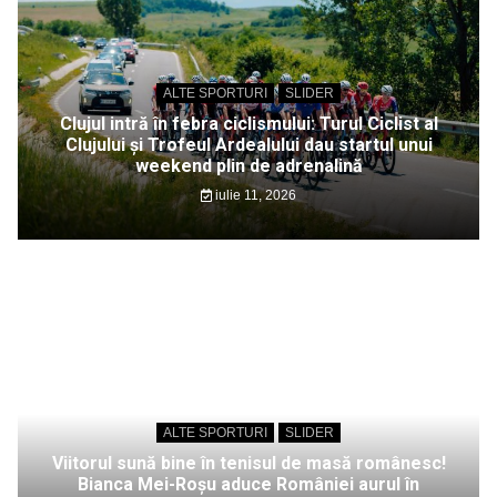
ALTE SPORTURI
SLIDER
Clujul intră în febra ciclismului: Turul Ciclist al
Clujului și Trofeul Ardealului dau startul unui
weekend plin de adrenalină
iulie 11, 2026
ALTE SPORTURI
SLIDER
Viitorul sună bine în tenisul de masă românesc!
Bianca Mei-Roșu aduce României aurul în