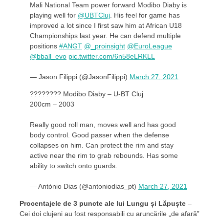
Mali National Team power forward Modibo Diaby is
playing well for
@UBTCluj
. His feel for game has
improved a lot since I first saw him at African U18
Championships last year. He can defend multiple
positions
#ANGT
@_proinsight
@EuroLeague
@bball_evo
pic.twitter.com/6n58eLRKLL
— Jason Filippi (@JasonFilippi)
March 27, 2021
???????? Modibo Diaby – U-BT Cluj
200cm – 2003
Really good roll man, moves well and has good
body control. Good passer when the defense
collapses on him. Can protect the rim and stay
active near the rim to grab rebounds. Has some
ability to switch onto guards.
— António Dias (@antoniodias_pt)
March 27, 2021
Procentajele de 3 puncte ale lui Lungu și Lăpuște
–
Cei doi clujeni au fost responsabili cu aruncările „de afară”