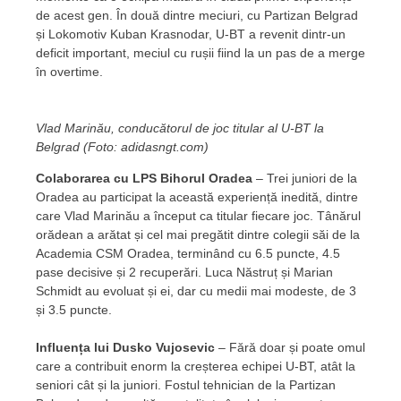
de acest gen. În două dintre meciuri, cu Partizan Belgrad
și Lokomotiv Kuban Krasnodar, U-BT a revenit dintr-un
deficit important, meciul cu rușii fiind la un pas de a merge
în overtime.
Vlad Marinău, conducătorul de joc titular al U-BT la
Belgrad (Foto: adidasngt.com)
Colaborarea cu LPS Bihorul Oradea
– Trei juniori de la
Oradea au participat la această experiență inedită, dintre
care Vlad Marinău a început ca titular fiecare joc. Tânărul
orădean a arătat și cel mai pregătit dintre colegii săi de la
Academia CSM Oradea, terminând cu 6.5 puncte, 4.5
pase decisive și 2 recuperări. Luca Năstruț și Marian
Schmidt au evoluat și ei, dar cu medii mai modeste, de 3
și 3.5 puncte.
Influența lui Dusko Vujosevic
– Fără doar și poate omul
care a contribuit enorm la creșterea echipei U-BT, atât la
seniori cât și la juniori. Fostul tehnician de la Partizan