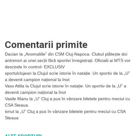
Comentarii primite
Dacian
la
„Anomaliile” din CSM Cluj-Napoca. Clubul plătește doi
antrenori ai unei secții fără sportivi înregistrați. Oficialii ai MTS vor
descinde în control- EXCLUSIV
sportulclujean
la
Clujul scrie istorie în natație. Un sportiv de la „U”
a devenit campion național la înot
Vass Attila
la
Clujul scrie istorie în natație. Un sportiv de la „U” a
devenit campion național la înot
Vasile Manu
la
„U” Cluj a pus în vânzare biletele pentru meciul cu
CSA Steaua
ionut
la
„U” Cluj a pus în vânzare biletele pentru meciul cu CSA
Steaua