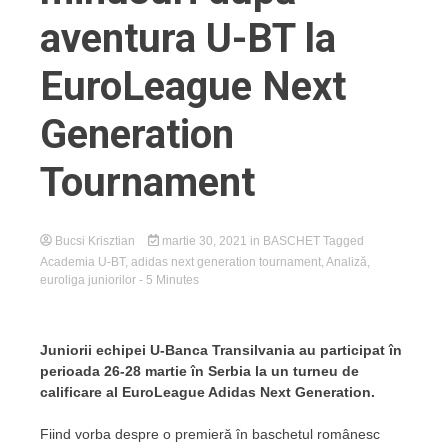
aventura U-BT la
EuroLeague Next
Generation
Tournament
Bucsi Krisztian
martie 30, 2021
in
BASCHET
Tagged
Academia U-BT
,
adidas next generation tournament
,
Analiză
,
euroliga juniorilor
- 5 Minutes
Juniorii echipei U-Banca Transilvania au participat în
perioada 26-28 martie în Serbia la un turneu de
calificare al EuroLeague Adidas Next Generation.
Fiind vorba despre o premieră în baschetul românesc