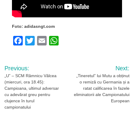
Foto: adidasngt.com
Facebook
Twitter
Email
WhatsApp
Navigare
Previous:
Next:
în
„U” – SCM Râmnicu Vâlcea
„Tineretul” lui Mutu a obținut
(miercuri, ora 18.45):
o remiză cu Germania și a
articole
Campioana, ultimul adversar
ratat calificarea în fazele
cu adevărat greu pentru
eliminatorii ale Campionatului
clujence în turul
European
campionatului