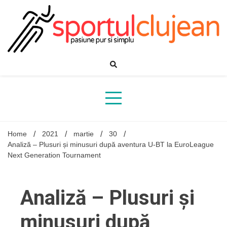
Skip
to
content
Home
2021
martie
30
Analiză – Plusuri și minusuri după aventura U-BT la EuroLeague
Next Generation Tournament
Analiză – Plusuri și
minusuri după