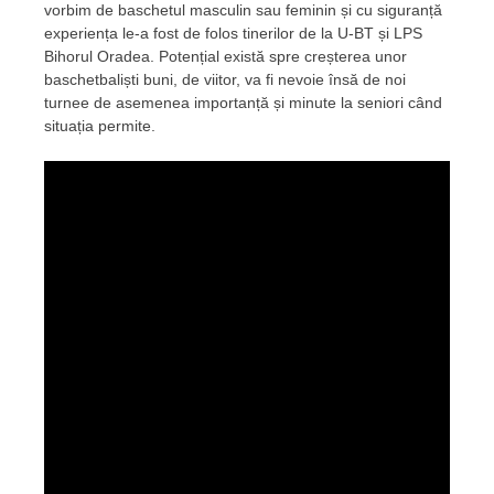
vorbim de baschetul masculin sau feminin și cu siguranță
experiența le-a fost de folos tinerilor de la U-BT și LPS
Bihorul Oradea. Potențial există spre creșterea unor
baschetbaliști buni, de viitor, va fi nevoie însă de noi
turnee de asemenea importanță și minute la seniori când
situația permite.