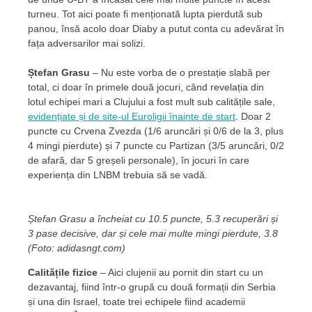
turneu. Tot aici poate fi menționată lupta pierdută sub
panou, însă acolo doar Diaby a putut conta cu adevărat în
fața adversarilor mai solizi.
Ștefan Grasu
– Nu este vorba de o prestație slabă per
total, ci doar în primele două jocuri, când revelația din
lotul echipei mari a Clujului a fost mult sub calitățile sale,
evidențiate și de site-ul Euroligii înainte de start
. Doar 2
puncte cu Crvena Zvezda (1/6 aruncări și 0/6 de la 3, plus
4 mingi pierdute) și 7 puncte cu Partizan (3/5 aruncări, 0/2
de afară, dar 5 greșeli personale), în jocuri în care
experiența din LNBM trebuia să se vadă.
Ștefan Grasu a încheiat cu 10.5 puncte, 5.3 recuperări și
3 pase decisive, dar și cele mai multe mingi pierdute, 3.8
(Foto: adidasngt.com)
Calitățile fizice
– Aici clujenii au pornit din start cu un
dezavantaj, fiind într-o grupă cu două formații din Serbia
și una din Israel, toate trei echipele fiind academii