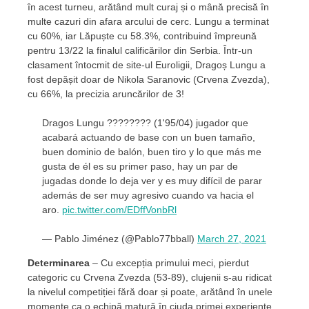
în acest turneu, arătând mult curaj și o mână precisă în
multe cazuri din afara arcului de cerc. Lungu a terminat
cu 60%, iar Lăpuște cu 58.3%, contribuind împreună
pentru 13/22 la finalul calificărilor din Serbia. Într-un
clasament întocmit de site-ul Euroligii, Dragoș Lungu a
fost depășit doar de Nikola Saranovic (Crvena Zvezda),
cu 66%, la precizia aruncărilor de 3!
Dragos Lungu ???????? (1'95/04) jugador que
acabará actuando de base con un buen tamaño,
buen dominio de balón, buen tiro y lo que más me
gusta de él es su primer paso, hay un par de
jugadas donde lo deja ver y es muy difícil de parar
además de ser muy agresivo cuando va hacia el
aro.
pic.twitter.com/EDffVonbRl
— Pablo Jiménez (@Pablo77bball)
March 27, 2021
Determinarea
– Cu excepția primului meci, pierdut
categoric cu Crvena Zvezda (53-89), clujenii s-au ridicat
la nivelul competiției fără doar și poate, arătând în unele
momente ca o echipă matură în ciuda primei experiențe