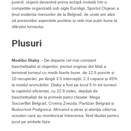
juvenil, clujenii devenind prima echipă invitată într-o
competiție organizată sub sigla Euroligii, Sportul Clujean a
ținut evidența meciurilor de la Belgrad, de unde am ales
să prezentăm aspectele pozitive și cele mai puțin bune la
sfârșitul turneului.
Plusuri
Modibo Diaby
– De departe cel mai constant
baschetbalist al clujenilor, pivotul originar din Mali a
terminat turneul cu medii foarte bune, de 12.5 puncte și
10 recuperări, pe lângă 3.5 intercepții, 2.3 capace și 45%
la nivelul aruncărilor. Diaby a fost pe locul 5 în tot turneul
la capitolul eficienței, cu 22.8 index, depășit de
baschetbaliști de la primele patru clasate: Mega
SoccerBet Belgrad, Crvena Zvezda, Partizan Belgrad și
Buducnost Podgorica. Africanul a atras și atenția câtorva
scouteri care au monitorizat întrecerea, fiind lăudat pentru
jocul pe ambele faze.