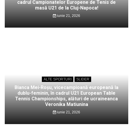
cadrul Campionatelor Europene de Tenis de
masă U21 de la Cluj-Napoca!
iunie 21, 2026
ALTE SPORTURI
SLIDER
Bianca Mei-Roșu, vicecampioană europeană la
dublu-feminin, în cadrul U21 European Table
Tennis Championships, alături de ucraineanca
Veronika Matiunina
iunie 21, 2026