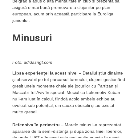
Belgrad a adus o altă mentalitate în club și prezența sa
asigură o mai bună promovare a clujenilor pe plan
european, acum prin această participare la Euroliga
juniorilor.
Minusuri
Foto: adidasngt.com
Lipsa experienței la acest nivel
– Detaliul știut dinainte
și observabil pe tot parcursul turneului, clujenii gestionând
greșit unele momente cheie ale jocurilor cu Partizan și
Maccabi Tel Aviv în special. Meciul cu Lokomotiv Kuban
nu l-am luat în calcul, fiindcă acolo ambele echipe au
evoluat sub potențial, din cauza oboselii și au existat
multe greșeli.
Defensiva în perimetru
– Marele minus l-a reprezentat
apărarea de la semi-distanță și după zona liniei liberelor,
de unde U-BT a încasat cele mai multe puncte în acest