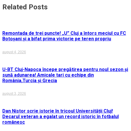
articole
Related Posts
Remontada de trei puncte! „U” Cluj a întors meciul cu FC
Botoșani și a bifat prima victorie pe teren propriu
august 4, 2026
U-BT Cluj-Napoca începe pregătirea pentru noul sezon și
sună adunarea! Amicale tari cu echipe din
România,Turcia și Grecia
august 3, 2026
Dan Nistor scrie istorie în tricoul Universității Cluj!
Decarul veteran a egalat un record istoric în fotbalul
românesc