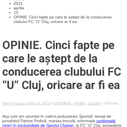
2021
aprilie
13
OPINIE. Cinci fapte pe care le aștept de la conducerea
clubului FC ”U” Cluj, oricare ar fi ea
OPINIE. Cinci fapte pe
care le aștept de la
conducerea clubului FC
”U” Cluj, oricare ar fi ea
Tiberiu Farcas
aprilie 13, 2021
in
EDITORIAL
,
FOTBAL
,
SLIDER
- 2 Minutes
Așa cum am anuntat în cadrul podcastului
Sportall
, lansat de
jurnalistul Patrice Podină, marțea trecută, informație
confirmată
vineri în exclusivitate de
Sportul Clujean
, la FC ”U” Cluj, președinte