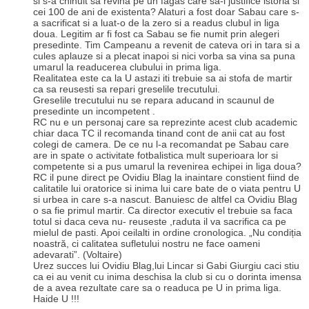
si s-a chinuit sa revina pe un fagas care sa-i justifice istoria si
cei 100 de ani de existenta? Alaturi a fost doar Sabau care s-
a sacrificat si a luat-o de la zero si a readus clubul in liga
doua. Legitim ar fi fost ca Sabau se fie numit prin alegeri
presedinte. Tim Campeanu a revenit de cateva ori in tara si a
cules aplauze si a plecat inapoi si nici vorba sa vina sa puna
umarul la readucerea clubului in prima liga.
Realitatea este ca la U astazi iti trebuie sa ai stofa de martir
ca sa reusesti sa repari greselile trecutului.
Greselile trecutului nu se repara aducand in scaunul de
presedinte un incompetent .
RC nu e un personaj care sa reprezinte acest club academic
chiar daca TC il recomanda tinand cont de anii cat au fost
colegi de camera. De ce nu l-a recomandat pe Sabau care
are in spate o activitate fotbalistica mult superioara lor si
competente si a pus umarul la revenirea echipei in liga doua?
RC il pune direct pe Ovidiu Blag la inaintare constient fiind de
calitatile lui oratorice si inima lui care bate de o viata pentru U
si urbea in care s-a nascut. Banuiesc de altfel ca Ovidiu Blag
o sa fie primul martir. Ca director executiv el trebuie sa faca
totul si daca ceva nu- reuseste ,raduta il va sacrifica ca pe
mielul de pasti. Apoi ceilalti in ordine cronologica. „Nu condiția
noastră, ci calitatea sufletului nostru ne face oameni
adevarati”. (Voltaire)
Urez succes lui Ovidiu Blag,lui Lincar si Gabi Giurgiu caci stiu
ca ei au venit cu inima deschisa la club si cu o dorinta imensa
de a avea rezultate care sa o readuca pe U in prima liga.
Haide U !!!