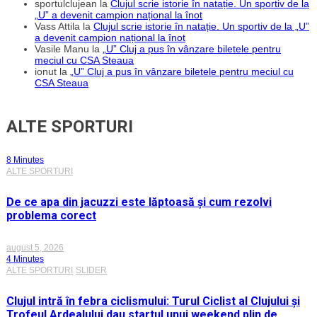
sportulclujean
la
Clujul scrie istorie în natație. Un sportiv de la
„U” a devenit campion național la înot
Vass Attila
la
Clujul scrie istorie în natație. Un sportiv de la „U”
a devenit campion național la înot
Vasile Manu
la
„U” Cluj a pus în vânzare biletele pentru
meciul cu CSA Steaua
ionut
la
„U” Cluj a pus în vânzare biletele pentru meciul cu
CSA Steaua
ALTE SPORTURI
8 Minutes
ALTE SPORTURI
De ce apa din jacuzzi este lăptoasă și cum rezolvi
problema corect
august 5, 2026
4 Minutes
ALTE SPORTURI
SLIDER
Clujul intră în febra ciclismului: Turul Ciclist al Clujului și
Trofeul Ardealului dau startul unui weekend plin de