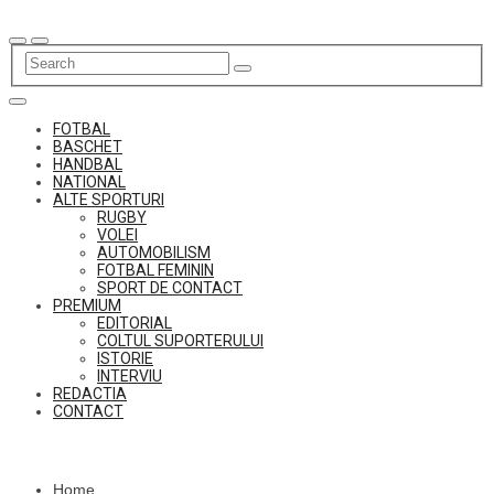
Skip
to
content
FOTBAL
BASCHET
HANDBAL
NATIONAL
ALTE SPORTURI
RUGBY
VOLEI
AUTOMOBILISM
FOTBAL FEMININ
SPORT DE CONTACT
PREMIUM
EDITORIAL
COLTUL SUPORTERULUI
ISTORIE
INTERVIU
REDACTIA
CONTACT
Home