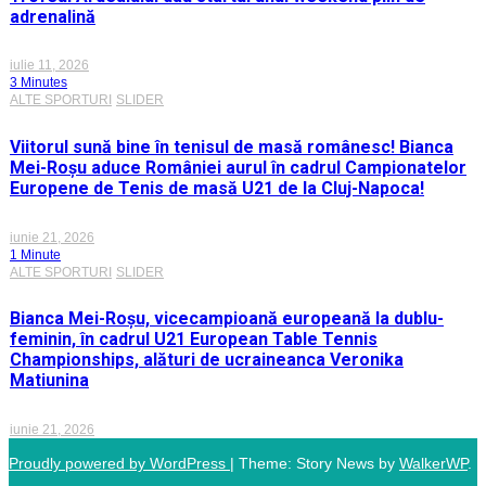
adrenalină
iulie 11, 2026
3 Minutes
ALTE SPORTURI
SLIDER
Viitorul sună bine în tenisul de masă românesc! Bianca
Mei-Roșu aduce României aurul în cadrul Campionatelor
Europene de Tenis de masă U21 de la Cluj-Napoca!
iunie 21, 2026
1 Minute
ALTE SPORTURI
SLIDER
Bianca Mei-Roșu, vicecampioană europeană la dublu-
feminin, în cadrul U21 European Table Tennis
Championships, alături de ucraineanca Veronika
Matiunina
iunie 21, 2026
Proudly powered by WordPress
|
Theme: Story News by
WalkerWP
.