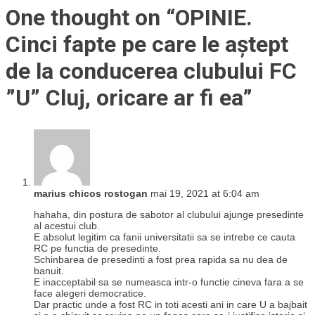
One thought on “
OPINIE.
Cinci fapte pe care le aștept
de la conducerea clubului FC
”U” Cluj, oricare ar fi ea
”
marius chicos rostogan
mai 19, 2021 at 6:04 am
hahaha, din postura de sabotor al clubului ajunge presedinte
al acestui club.
E absolut legitim ca fanii universitatii sa se intrebe ce cauta
RC pe functia de presedinte.
Schinbarea de presedinti a fost prea rapida sa nu dea de
banuit.
E inacceptabil sa se numeasca intr-o functie cineva fara a se
face alegeri democratice.
Dar practic unde a fost RC in toti acesti ani in care U a bajbait