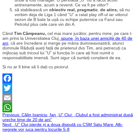
antrenamente, acum a revenit. Ce va fi pe viitor?
să stabilească un
obiectiv real, pragmatic
,
de atins,
să nu
vorbim deja de Liga 1 când ”U” a ratat play off-ul iar viitorul
sezon de B bate la ușă cu echipe puternice ca Farul sau
Petrolul plus cele care vin din A.
Când
Tim Câmpeanu,
cel mai mare jucător, pentru mine, pe care l-
am prins la Universitatea Cluj,
spune, în baza unei amicițiii de 40 de
ani
, că are încredere și merge pe mâna dumneavoastră, atunci
domnule Răduță aveți față de prietenul dvs Tim, anii petrecuți ca
mijlocaș sub tricoul lui ”U” și funcția în care ați fost numit o
responsabilitate imensă. Sunt sigur că sunteți conștient de ea.
Și nu ar fi bine să îi dați cu piciorul.
Facebook
Twitter
Email
Navigare
Previous:
Călin Ioaniciu, fan „U” Cluj: „Clubul a fost administrat după
WhatsApp
ureche timp de 20 de ani”
Next:
„U” Cluj pierde și a doua dispută cu CSM Satu Mare. Alb-
în
negrele vor juca pentru locurile 5-8