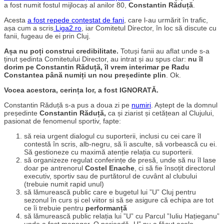
a fost numit fostul mijlocaș al anilor 80,
Constantin Răduță
.
Acesta
a fost repede contestat de fani
, care l-au urmărit în trafic,
așa cum a scris
Liga2.ro
, iar Comitetul Director, în loc să discute cu
fanii, fugeau de ei prin Cluj.
Așa nu poți construi credibilitate.
Totuși fanii au aflat unde s-a
ținut ședinta Comitetului Director, au intrat și au spus clar:
nu îl
dorim pe Constantin Răduță, îl vrem interimar pe Radu
Constantea până numiți un nou președinte plin
. Ok.
Vocea acestora, cerința lor, a fost IGNORATĂ.
Constantin Răduță s-a pus a doua zi pe
numiri
. Aștept de la domnul
președinte
Constantin
Răduță,
ca și ziarist și cetățean al Clujului,
pasionat de fenomenul sportiv, fapte:
să reia urgent dialogul cu suporterii, inclusi cu cei care îl
contestă în scris, alb-negru, să îi asculte, să vorbească cu ei.
Să gestioneze cu maximă atenție relația cu suporterii.
să organizeze regulat conferințe de presă, unde să nu îl lase
doar pe antrenorul
Costel Enache
, ci să fie însoțit directorul
executiv, sportiv sau de purtătorul de cuvânt al clubului
(trebuie numit rapid unul)
să lămurească public care e bugetul lui ”U” Cluj pentru
sezonul în curs și cel viitor si să se asigure că echipa are tot
ce îi trebuie pentru
performanță
să lămurească public relația lui ”U” cu Parcul ”Iuliu Hațieganu”
unde a fost manager. O perioadă „U” nu a făcut acolo