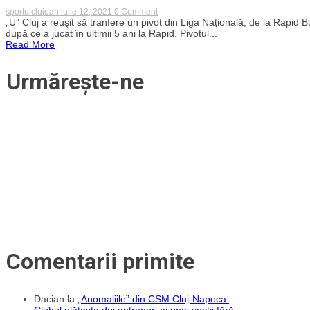
manager
din
on
sportulclujean
iulie 12, 2021
0 Comment
general
funcția
Universitatea
„U” Cluj a reuşit să tranfere un pivot din Liga Naţională, de la Rapid 
de
Cluj
după ce a jucat în ultimii 5 ani la Rapid. Pivotul...
manager
a
Read More
general
transferat
după
o
doar
handbalistă
Urmărește-ne
3
de
luni
la
revelaţia
Ligii
Florilor
Comentarii primite
Dacian
la
„Anomaliile” din CSM Cluj-Napoca.
Clubul plătește doi antrenori ai unei secții fără