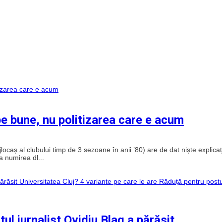
pe bune, nu politizarea care e acum
ocaș al clubului timp de 3 sezoane în anii ’80) are de dat niște explicați
a numirea dl...
ul jurnalist Ovidiu Blag a părăsit