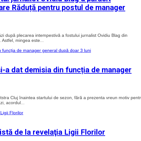
e are Răduță pentru postul de manager
i după plecarea intempestivă a fostului jurnalist Ovidiu Blag din
Astfel, mingea este...
și-a dat demisia din funcția de manager
stra Cluj înaintea startului de sezon, fără a prezenta vreun motiv pent
i, acordul...
tă de la revelaţia Ligii Florilor