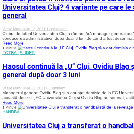
care
Universitatea Cluj? 4 variante pe care l
e
acum
general
la
Vasile Manu
iulie 12, 2021
1 comentariu
Care
Clubul de fotbal Universitatea Cluj a rămas fără manager general astăz
ar
conducerea administrativă, după doar 3 luni de când a fost desemnat. 
putea
Read More
fi
1 Minute
motivele
FOTBAL
SLIDER
pentru
care
fostul
Haosul continuă la „U” Cluj. Ovidiu Blag 
jurnalist
Ovidiu
general după doar 3 luni
Blag
a
părăsit
Universitatea
on
Vasile Manu
iulie 12, 2021
0 Comment
Cluj?
Haosul
Managerul general Ovidiu Blag și-a anunțat demisia de la FC Universit
4
continuă
această decizie. „FC Universitatea Cluj și Ovidiu Blag au semnat, astăz
variante
la
Read More
pe
„U”
1 Minute
care
Cluj.
HANDBAL
le
Ovidiu
are
Blag
Răduță
și-
Universitatea Cluj a transferat o handbalis
pentru
a
postul
dat
de
demisia