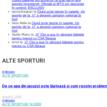
sportivi înregistrați. Oficialii ai MTS vor descinde
în control- EXCLUSIV
sportulclujean
la
Clujul scrie istorie în natație. Un
sportiv de la „U” a devenit campion național la
înot
Vass Attila
la
Clujul scrie istorie în natație. Un
sportiv de la „U” a devenit campion național la
înot
Vasile Manu
la
„U” Cluj a pus în vânzare biletele
pentru meciul cu CSA Steaua
ionut
la
„U” Cluj a pus în vânzare biletele pentru
meciul cu CSA Steaua
ALTE SPORTURI
8 Minutes
ALTE SPORTURI
De ce apa din jacuzzi este lăptoasă și cum rezolvi proble
august 5, 2026
4 Minutes
ALTE SPORTURI
SLIDER