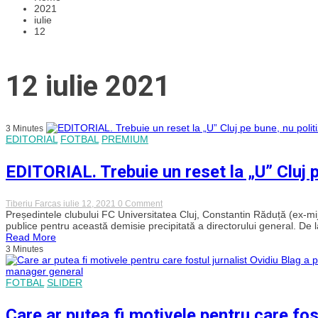
2021
iulie
12
12 iulie 2021
3 Minutes
EDITORIAL
FOTBAL
PREMIUM
EDITORIAL. Trebuie un reset la „U” Cluj 
on
Tiberiu Farcas
iulie 12, 2021
0 Comment
EDITORIAL.
Președintele clubului FC Universitatea Cluj, Constantin Răduță (ex-mijl
Trebuie
publice pentru această demisie precipitată a directorului general. De l
un
Read More
reset
3 Minutes
la
„U”
Cluj
FOTBAL
SLIDER
pe
bune,
nu
Care ar putea fi motivele pentru care fost
politizarea