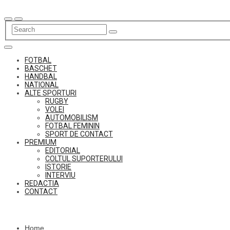
Skip
to
content
FOTBAL
BASCHET
HANDBAL
NATIONAL
ALTE SPORTURI
RUGBY
VOLEI
AUTOMOBILISM
FOTBAL FEMININ
SPORT DE CONTACT
PREMIUM
EDITORIAL
COLTUL SUPORTERULUI
ISTORIE
INTERVIU
REDACTIA
CONTACT
Home