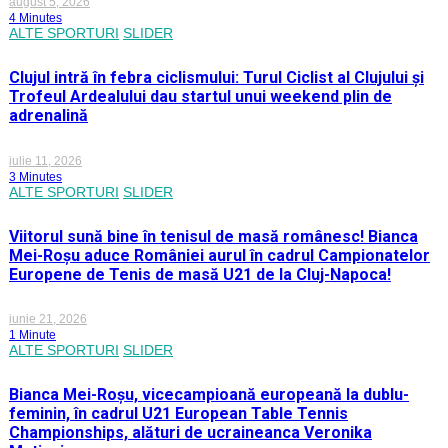
august 5, 2026
4 Minutes
ALTE SPORTURI
SLIDER
Clujul intră în febra ciclismului: Turul Ciclist al Clujului și
Trofeul Ardealului dau startul unui weekend plin de
adrenalină
iulie 11, 2026
3 Minutes
ALTE SPORTURI
SLIDER
Viitorul sună bine în tenisul de masă românesc! Bianca
Mei-Roșu aduce României aurul în cadrul Campionatelor
Europene de Tenis de masă U21 de la Cluj-Napoca!
iunie 21, 2026
1 Minute
ALTE SPORTURI
SLIDER
Bianca Mei-Roșu, vicecampioană europeană la dublu-
feminin, în cadrul U21 European Table Tennis
Championships, alături de ucraineanca Veronika