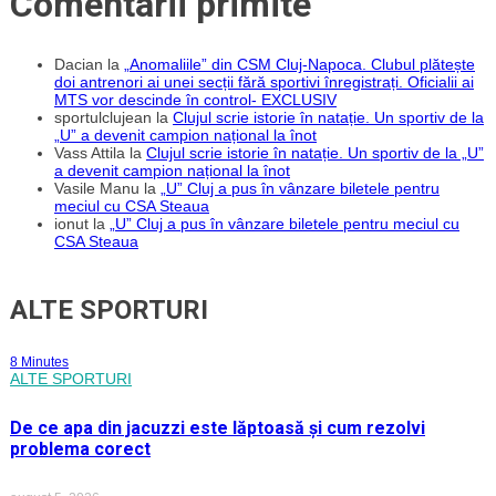
Comentarii primite
Dacian
la
„Anomaliile” din CSM Cluj-Napoca. Clubul plătește
doi antrenori ai unei secții fără sportivi înregistrați. Oficialii ai
MTS vor descinde în control- EXCLUSIV
sportulclujean
la
Clujul scrie istorie în natație. Un sportiv de la
„U” a devenit campion național la înot
Vass Attila
la
Clujul scrie istorie în natație. Un sportiv de la „U”
a devenit campion național la înot
Vasile Manu
la
„U” Cluj a pus în vânzare biletele pentru
meciul cu CSA Steaua
ionut
la
„U” Cluj a pus în vânzare biletele pentru meciul cu
CSA Steaua
ALTE SPORTURI
8 Minutes
ALTE SPORTURI
De ce apa din jacuzzi este lăptoasă și cum rezolvi
problema corect