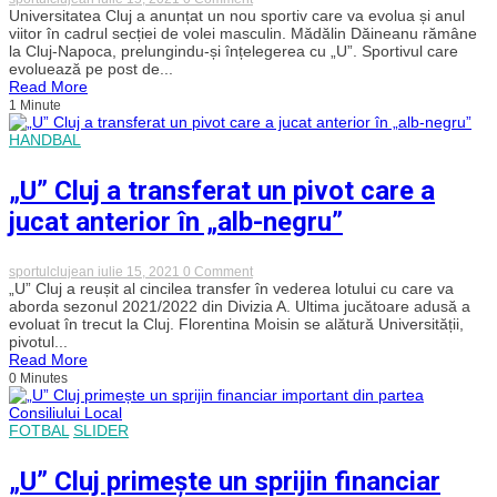
Voleibaliștii
Universitatea Cluj a anunțat un nou sportiv care va evolua și anul
păstrează
viitor în cadrul secției de volei masculin. Mădălin Dăineanu rămâne
încă
la Cluj-Napoca, prelungindu-și înțelegerea cu „U”. Sportivul care
un
evoluează pe post de...
jucător
Read More
experimentat
1 Minute
în
lotul
pentru
HANDBAL
stagiunea
următoare
„U” Cluj a transferat un pivot care a
jucat anterior în „alb-negru”
on
sportulclujean
iulie 15, 2021
0 Comment
„U”
„U” Cluj a reușit al cincilea transfer în vederea lotului cu care va
Cluj
aborda sezonul 2021/2022 din Divizia A. Ultima jucătoare adusă a
a
evoluat în trecut la Cluj. Florentina Moisin se alătură Universității,
transferat
pivotul...
un
Read More
pivot
0 Minutes
care
a
jucat
anterior
FOTBAL
SLIDER
în
„alb-
negru”
„U” Cluj primește un sprijin financiar