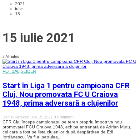
2021
iulie
15
15 iulie 2021
2 Minutes
FOTBAL
SLIDER
Start în Liga 1 pentru campioana CFR
Cluj. Nou promovata FC U Craiova
1948, prima adversară a clujenilor
on
Daniel Kerekes
iulie 15, 2021
0 Comment
Start
CFR Cluj începe campionatul pe teren propriu împotriva nou
în
promovatei FCU Craiova 1948, echipa antrenată de Adrian Mutu,
Liga
cel care a fost pe lista clujenilor după despărțirea de Edi
1
Iordănescu. Va fi al patrulea...
pentru