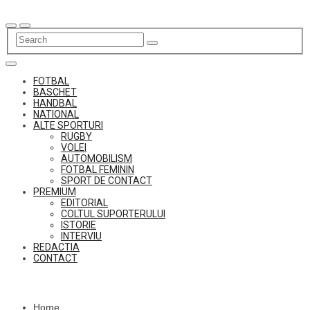
Skip
to
content
FOTBAL
BASCHET
HANDBAL
NATIONAL
ALTE SPORTURI
RUGBY
VOLEI
AUTOMOBILISM
FOTBAL FEMININ
SPORT DE CONTACT
PREMIUM
EDITORIAL
COLTUL SUPORTERULUI
ISTORIE
INTERVIU
REDACTIA
CONTACT
Home