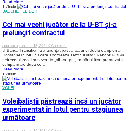
Read More
campioana
1 Minute
CFR
BASCHET
SLIDER
Cluj.
Nou
promovata
Cel mai vechi jucător de la U-BT și-a
FC
U
prelungit contractul
Craiova
1948,
prima
adversară
on
sportulclujean
iulie 15, 2021
0 Comment
a
Cel
U-Banca Transilvania a anunțat păstrarea unui dublu campion al
clujenilor
mai
României în lotul cu care abordează sezonul viitor. Nandor Kuti va
vechi
petrece al zecelea sezon în „alb-negru”, românul fiind promovat la
jucător
echipa mare după ce...
de
Read More
la
1 Minute
U-
BT
și-
a
VOLEI
prelungit
contractul
Voleibaliștii păstrează încă un jucător
experimentat în lotul pentru stagiunea
următoare
on
sportulclujean
iulie 15, 2021
0 Comment