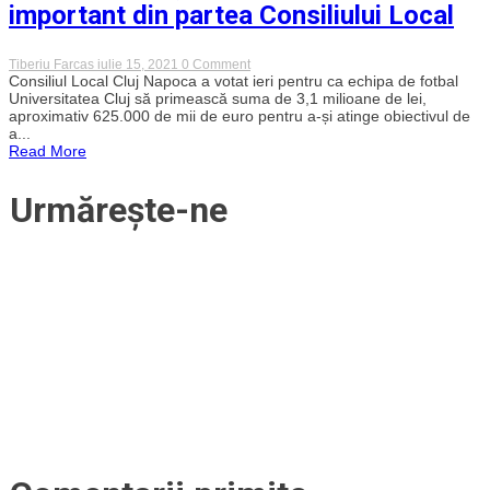
important din partea Consiliului Local
on
Tiberiu Farcas
iulie 15, 2021
0 Comment
„U”
Consiliul Local Cluj Napoca a votat ieri pentru ca echipa de fotbal
Cluj
Universitatea Cluj să primească suma de 3,1 milioane de lei,
primește
aproximativ 625.000 de mii de euro pentru a-și atinge obiectivul de
un
a...
sprijin
Read More
financiar
important
din
Urmărește-ne
partea
Consiliului
Local