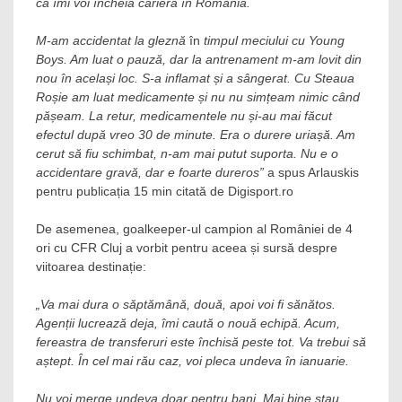
că îmi voi încheia cariera în România.
M-am accidentat la gleznă
în
timpul meciului cu Young
Boys. Am luat o pauză, dar la antrenament m-am lovit din
nou în același loc. S-a inflamat și a sângerat. Cu Steaua
Roșie am luat medicamente și nu nu simțeam nimic când
pășeam. La retur, medicamentele nu și-au mai făcut
efectul după vreo 30 de minute. Era o durere uriașă. Am
cerut să fiu schimbat, n-am mai putut suporta. Nu e o
accidentare gravă, dar e foarte dureros”
a spus Arlauskis
pentru publicația 15 min citată de Digisport.ro
De asemenea, goalkeeper-ul campion al României de 4
ori cu CFR Cluj a vorbit pentru aceea și sursă despre
viitoarea destinație:
„Va mai dura o săptămână, două, apoi voi fi sănătos.
Agenții lucrează deja, îmi caută o nouă echipă. Acum,
fereastra de transferuri este închisă peste tot. Va trebui să
aștept. În cel mai rău caz, voi pleca undeva în ianuarie.
Nu voi merge undeva doar pentru bani. Mai bine stau