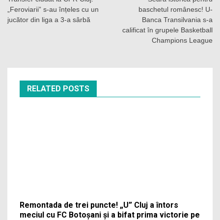
în
„Feroviarii” s-au înțeles cu un
baschetul românesc! U-
articole
jucător din liga a 3-a sârbă
Banca Transilvania s-a
calificat în grupele Basketball
Champions League
RELATED POSTS
Remontada de trei puncte! „U” Cluj a întors
meciul cu FC Botoșani și a bifat prima victorie pe