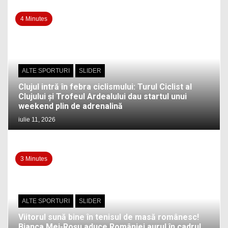
4 Minutes
ALTE SPORTURI
SLIDER
Clujul intră în febra ciclismului: Turul Ciclist al
Clujului și Trofeul Ardealului dau startul unui
weekend plin de adrenalină
iulie 11, 2026
3 Minutes
ALTE SPORTURI
SLIDER
Viitorul sună bine în tenisul de masă românesc!
Bianca Mei-Roșu aduce României aurul în cadrul