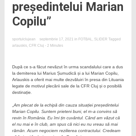
președintelui Marian
Copilu”
sportulclujean
septembrie 17, 2021
in
FOTBAL
,
SLIDER
Tagged
arlauskis
,
CFR Cluj
- 2 Minutes
După ce s-a făcut nevăzut în urma scandalului care a dus
la demiterea lui Marius Șumudică și a lui Marian Copilu,
Arlauskis a oferit mai multe dezvăluiri în presa din Lituania
legate de motivul plecării sale de la CFR Cluj și o posibilă
destinație.
„
Am plecat de la echipă din cauza situației președintelui
Marian Copilu. Suntem prieteni buni, el m-a convins să
revin în România. Eu îmi țin cuvântul. Când am văzut că
el nu mai e în club, am spus că nici eu nu vreau să mai
rămân. Acum negociem rezilierea contractului. Credeam