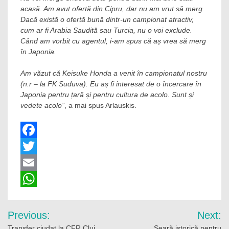
acasă. Am avut ofertă din Cipru, dar nu am vrut să merg.
Dacă există o ofertă bună dintr-un campionat atractiv,
cum ar fi Arabia Saudită sau Turcia, nu o voi exclude.
Când am vorbit cu agentul, i-am spus că aș vrea să merg
în Japonia.
Am văzut că Keisuke Honda a venit în campionatul nostru
(n.r – la FK Suduva). Eu aș fi interesat de o încercare în
Japonia pentru țară și pentru cultura de acolo. Sunt și
vedete acolo”
, a mai spus Arlauskis.
Facebook
Twitter
Email
WhatsApp
Navigare
Previous:
Next:
Transfer ciudat la CFR Cluj.
Seară istorică pentru