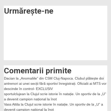
Urmărește-ne
Comentarii primite
Dacian
la
„Anomaliile” din CSM Cluj-Napoca. Clubul plătește doi
antrenori ai unei secții fără sportivi înregistrați. Oficialii ai MTS vor
descinde în control- EXCLUSIV
sportulclujean
la
Clujul scrie istorie în natație. Un sportiv de la „U”
a devenit campion național la înot
Vass Attila
la
Clujul scrie istorie în natație. Un sportiv de la „U” a
devenit campion național la înot