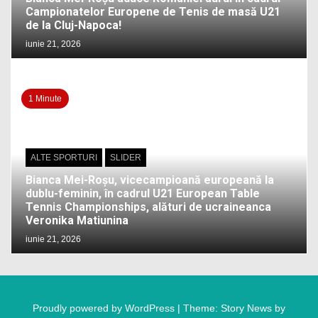
Campionatelor Europene de Tenis de masă U21
de la Cluj-Napoca!
iunie 21, 2026
1 Minute
ALTE SPORTURI
SLIDER
Bianca Mei-Roșu, vicecampioană europeană la
dublu-feminin, în cadrul U21 European Table
Tennis Championships, alături de ucraineanca
Veronika Matiunina
iunie 21, 2026
Proudly powered by WordPress
|
Theme: Story News by