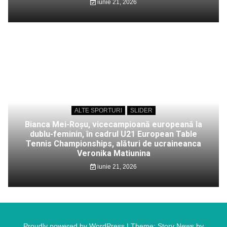
iunie 21, 2026
ALTE SPORTURI
SLIDER
Bianca Mei-Roșu, vicecampioană europeană la
dublu-feminin, în cadrul U21 European Table
Tennis Championships, alături de ucraineanca
Veronika Matiunina
iunie 21, 2026
Proudly powered by WordPress
|
Theme: Story News by