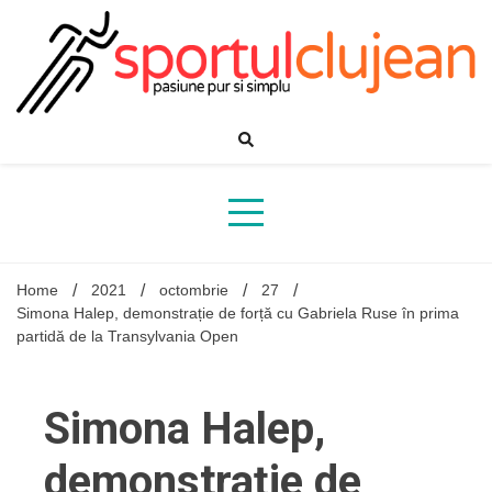
Skip
to
content
Home
2021
octombrie
27
Simona Halep, demonstrație de forță cu Gabriela Ruse în prima
partidă de la Transylvania Open
Simona Halep,
demonstrație de