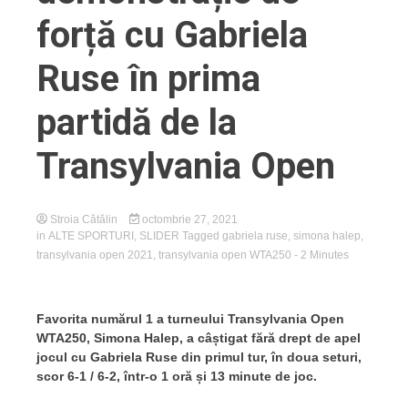
forță cu Gabriela
Ruse în prima
partidă de la
Transylvania Open
Stroia Cătălin
octombrie 27, 2021
in
ALTE SPORTURI
,
SLIDER
Tagged
gabriela ruse
,
simona halep
,
transylvania open 2021
,
transylvania open WTA250
- 2 Minutes
Favorita numărul 1 a turneului Transylvania Open
WTA250, Simona Halep, a câștigat fără drept de apel
jocul cu Gabriela Ruse din primul tur, în doua seturi,
scor 6-1 / 6-2, într-o 1 oră și 13 minute de joc.