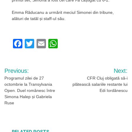
Emma Răducanu a urmărit meciul Simonei din tribune,
alături de tatăl și staff-ul său.
Facebook
Twitter
Email
WhatsApp
Navigare
Previous:
Next:
în
Programul zilei de 27
CFR Cluj obligată să-i
octombrie la Transylvania
plătească salariile restante lui
articole
Open. Duel românesc între
Edi Iordănescu
Simona Halep și Gabriela
Ruse
RELATED POSTS