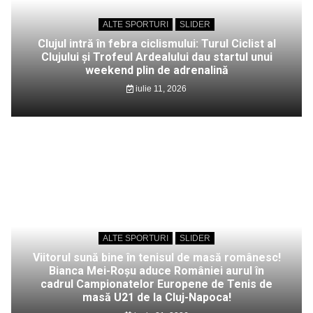
ALTE SPORTURI
SLIDER
Clujul intră în febra ciclismului: Turul Ciclist al
Clujului și Trofeul Ardealului dau startul unui
weekend plin de adrenalină
iulie 11, 2026
ALTE SPORTURI
SLIDER
Viitorul sună bine în tenisul de masă românesc!
Bianca Mei-Roșu aduce României aurul în
cadrul Campionatelor Europene de Tenis de
masă U21 de la Cluj-Napoca!