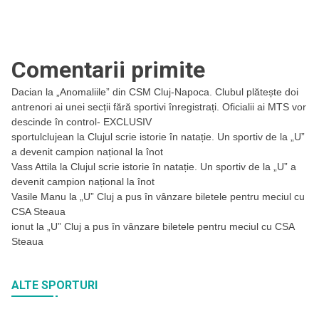
Comentarii primite
Dacian
la
„Anomaliile” din CSM Cluj-Napoca. Clubul plătește doi
antrenori ai unei secții fără sportivi înregistrați. Oficialii ai MTS vor
descinde în control- EXCLUSIV
sportulclujean
la
Clujul scrie istorie în natație. Un sportiv de la „U”
a devenit campion național la înot
Vass Attila
la
Clujul scrie istorie în natație. Un sportiv de la „U” a
devenit campion național la înot
Vasile Manu
la
„U” Cluj a pus în vânzare biletele pentru meciul cu
CSA Steaua
ionut
la
„U” Cluj a pus în vânzare biletele pentru meciul cu CSA
Steaua
ALTE SPORTURI