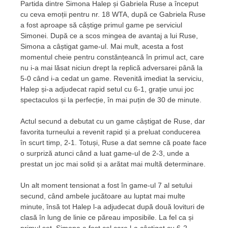
Partida dintre Simona Halep și Gabriela Ruse a început
cu ceva emoții pentru nr. 18 WTA, după ce Gabriela Ruse
a fost aproape să câștige primul game pe serviciul
Simonei. După ce a scos mingea de avantaj a lui Ruse,
Simona a câștigat game-ul. Mai mult, acesta a fost
momentul cheie pentru constănțeancă în primul act, care
nu i-a mai lăsat niciun drept la replică adversarei până la
5-0 când i-a cedat un game. Revenită imediat la serviciu,
Halep și-a adjudecat rapid setul cu 6-1, grație unui joc
spectaculos și la perfecție, în mai puțin de 30 de minute.
Actul secund a debutat cu un game câștigat de Ruse, dar
favorita turneului a revenit rapid și a preluat conducerea
în scurt timp, 2-1. Totuși, Ruse a dat semne că poate face
o surpriză atunci când a luat game-ul de 2-3, unde a
prestat un joc mai solid și a arătat mai multă determinare.
Un alt moment tensionat a fost în game-ul 7 al setului
secund, când ambele jucătoare au luptat mai multe
minute, însă tot Halep l-a adjudecat după două lovituri de
clasă în lung de linie ce păreau imposibile. La fel ca și
primul set, Simona a fost cel care l-a câștigat cu 6-2.