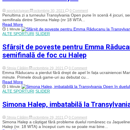
Open
WTA250!
on
sportulclujean
octombrie 30, 2021
0 Comment
Programul
Penultima zi a turneului Transylvania Open pune în scenă 4 jocuri, semif
zilei
semifinala dintre Simona Halep (nr 18 WTA...
de
Read More
30
1 Minute
octombrie
ALTE SPORTURI
SLIDER
la
Transylvania
Open.
Sfârșit de poveste pentru Emma Răducan
Simona
Halep
semifinală de foc cu Halep
luptă
pentru
finală
cu
on
Stroia Cătălin
octombrie 29, 2021
0 Comment
Marta
Sfârșit
Emma Răducanu a pierdut fără drept de apel în fața ucrainiencei Marte
Kostyuk
de
minute. Primele două game-uri au debutat cu...
poveste
Read More
pentru
1 Minute
Emma
ALTE SPORTURI
SLIDER
Răducanu
la
Transylvania
Simona Halep, imbatabilă la Transylvania
Open.
Kostyuk,
semifinală
de
on
Stroia Cătălin
octombrie 29, 2021
0 Comment
foc
Simona
Simona Halep a câștigat fără probleme duelul românesc cu Jaqueline Cr
cu
Halep,
Halep (nr. 18 WTA) a început cum nu se poate mai bine...
Halep
imbatabilă