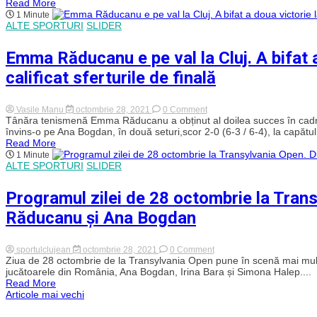
Read More
la
1 Minute
Transylvania
ALTE SPORTURI
SLIDER
Open
în
duelul
Emma Răducanu e pe val la Cluj. A bifat a
cu
Jaqueline
calificat sferturile de finală
Cristian
on
Vasile Manu
octombrie 28, 2021
0 Comment
Emma
Tânăra tenismenă Emma Răducanu a obținut al doilea succes în cadr
Răducanu
învins-o pe Ana Bogdan, în două seturi,scor 2-0 (6-3 / 6-4), la capătul.
e
Read More
pe
1 Minute
val
ALTE SPORTURI
SLIDER
la
Cluj.
A
Programul zilei de 28 octombrie la Tran
bifat
a
Răducanu și Ana Bogdan
doua
victorie
la
Transylvania
on
sportulclujean
octombrie 28, 2021
0 Comment
Open
Programul
Ziua de 28 octombrie de la Transylvania Open pune în scenă mai multe
și
zilei
jucătoarele din România, Ana Bogdan, Irina Bara și Simona Halep....
s-
de
Read More
a
28
Navigare
Articole mai vechi
calificat
octombrie
sferturile
la
de