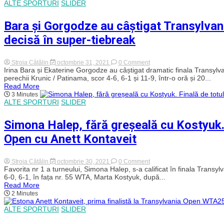
ALTE SPORTURI
SLIDER
s-
au
ales
Bara și Gorgodze au câștigat Transylvani
jucătoarele
de
decisă în super-tiebreak
pe
tabloul
principal
de
on
Stroia Cătălin
octombrie 31, 2021
0 Comment
la
Bara
Irina Bara și Ekaterine Gorgodze au câștigat dramatic finala Transylv
Transylvania
și
perechii Krunic / Patinama, scor 4-6, 6-1 și 11-9, într-o oră și 20...
Open
Gorgodze
Read More
?
au
3 Minutes
câștigat
ALTE SPORTURI
SLIDER
Transylvania
Open
la
Simona Halep, fără greșeală cu Kostyuk. 
dublu.
Finală
Open cu Anett Kontaveit
pe
muchie
de
cuțit
on
Stroia Cătălin
octombrie 30, 2021
0 Comment
decisă
Simona
Favorita nr 1 a turneului, Simona Halep, s-a calificat în finala Transy
în
Halep,
6-0, 6-1, în fața nr. 55 WTA, Marta Kostyuk, după...
super-
fără
Read More
tiebreak
greșeală
2 Minutes
cu
Kostyuk.
ALTE SPORTURI
SLIDER
Finală
de
totul