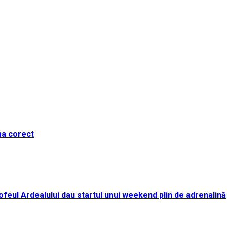
ma corect
i Trofeul Ardealului dau startul unui weekend plin de adrenalină