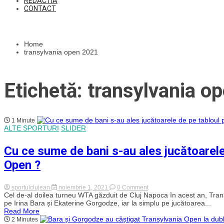
REDACTIA
CONTACT
Home
transylvania open 2021
Etichetă: transylvania o
1 Minute
ALTE SPORTURI
SLIDER
Cu ce sume de bani s-au ales jucătoarele 
Open ?
on
sportulclujean
noiembrie 1, 2021
0 Comment
Cu
Cel de-al doilea turneu WTA găzduit de Cluj Napoca în acest an, Trans
ce
pe Irina Bara și Ekaterine Gorgodze, iar la simplu pe jucătoarea...
sume
Read More
de
2 Minutes
bani