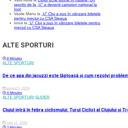
sportiv de la „U” a devenit campion național la
înot
Vasile Manu
la
„U” Cluj a pus în vânzare biletele
pentru meciul cu CSA Steaua
ionut
la
„U” Cluj a pus în vânzare biletele pentru
meciul cu CSA Steaua
ALTE SPORTURI
8 Minutes
ALTE SPORTURI
De ce apa din jacuzzi este lăptoasă și cum rezolvi proble
august 5, 2026
4 Minutes
ALTE SPORTURI
SLIDER
Clujul intră în febra ciclismului: Turul Ciclist al Clujului ș
iulie 11, 2026
3 Minutes