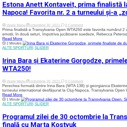
Estona Anett Kontaveit, prima finalistă
sau
nimic
Napoca! Favorita nr. 2 a turneului și-a „
la
Transylvania
Open
cu
on
Vasile Manu
octombrie 30, 2021
0 Comment
Anett
Estona
Prima finalistă a Transylvania Open WTA250 este favorita numărul 2 a
Kontaveit
Anett
emoții, în două seturi, împotriva jucătoarei suedeze, Rebecca Peterso
Kontaveit,
Read More
prima
2 Minutes
finalistă
ALTE SPORTURI
SLIDER
la
Transylvania
Open
Irina Bara și Ekaterine Gorgodze, primele
WTA250
din
WTA250!
Cluj-
Napoca!
Favorita
nr.
on
Vasile Manu
octombrie 30, 2021
0 Comment
2
Irina
Perechea formată dintre Irina Bara (WTA 138) și georgianca Ekaterin
a
Bara
turneului internațional desfășurat la Cluj-Napoca, Transylvania Open
turneului
și
Read More
și-
Ekaterine
1 Minute
a
Gorgodze,
ALTE SPORTURI
SLIDER
„zdrobit”
primele
adversara
finaliste
de
Programul zilei de 30 octombrie la Tran
dublu
la
finală cu Marta Kostyuk
Transylvania