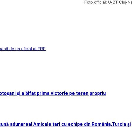
Foto official: U-BT Cluj-
oană de un oficial al FRF
toșani și a bifat prima victorie pe teren propriu
ună adunarea! Amicale tari cu echipe din România,Turcia și