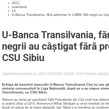
2021
noiembrie
13
U-Banca Transilvania, fără adversar în LNBM. Alb-negrii au câș
U-Banca Transilvania, fă
negrii au câștigat fără p
CSU Sibiu
Vasile Manu
noiembrie 13, 2021
in
BASCHET
,
SLIDER
Tagged
baschet
,
baschet
Echipa de baschet masculin U-Banca Transilvania Cluj nu are adv
victorie consecutivă în Liga Națională, după ce s-au impus vineri 
Transilvaniei, cu CSU Sibiu.
Sibienii au intrat pe parchetul Sălii Polivalente din Cluj mult mai dete
și având chiar și 10-0. Antrenorul Mihai Silvășan a cerut imediat un tim
două ori plasa de la mare distanță, dar Sibiul s-a menținut la conduce