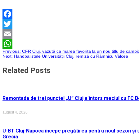
Facebook
Twitter
Email
Navigare
Previous:
CFR Cluj, văzută ca marea favorită la un nou titlu de campi
WhatsApp
Next:
Handbalistele Universității Cluj, remiză cu Râmnicu Vâlcea
în
Related Posts
articole
Remontada de trei puncte! „U” Cluj a întors meciul cu FC Bo
august 4, 2026
U-BT Cluj-Napoca începe pregătirea pentru noul sezon și s
Grecia