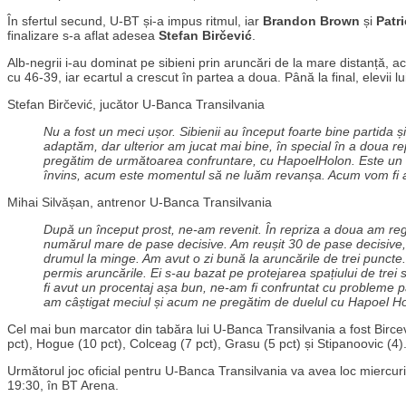
În sfertul secund, U-BT și-a impus ritmul, iar
Brandon Brown
și
Patr
finalizare s-a aflat adesea
Stefan Birčević
.
Alb-negrii i-au dominat pe sibieni prin aruncări de la mare distanță, 
cu 46-39, iar ecartul a crescut în partea a doua. Până la final, elevii lu
Stefan Birčević, jucător U-Banca Transilvania
Nu a fost un meci ușor. Sibienii au început foarte bine partida 
adaptăm, dar ulterior am jucat mai bine, în special în a doua re
pregătim de următoarea confruntare, cu HapoelHolon. Este un m
învins, acum este momentul să ne luăm revanșa. Acum vom fi ac
Mihai Silvășan, antrenor U-Banca Transilvania
După un început prost, ne-am revenit. În repriza a doua am reg
numărul mare de pase decisive. Am reușit 30 de pase decisive, 
drumul la minge. Am avut o zi bună la aruncările de trei puncte.
permis aruncările. Ei s-au bazat pe protejarea spațiului de 
fi avut un procentaj așa bun, ne-am fi confruntat cu probleme pâ
am câștigat meciul și acum ne pregătim de duelul cu Hapoel H
Cel mai bun marcator din tabăra lui U-Banca Transilvania a fost Birce
pct), Hogue (10 pct), Colceag (7 pct), Grasu (5 pct) și Stipanoovic (4)
Următorul joc oficial pentru U-Banca Transilvania va avea loc mierc
19:30, în BT Arena.