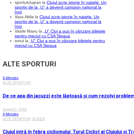
sportulclujean
la
Clujul scrie istorie în natație. Un
sportiv de la „U” a devenit campion național la
înot
Vass Attila
la
Clujul scrie istorie în natație. Un
sportiv de la „U” a devenit campion național la
înot
Vasile Manu
la
„U” Cluj a pus în vânzare biletele
pentru meciul cu CSA Steaua
ionut
la
„U” Cluj a pus în vânzare biletele pentru
meciul cu CSA Steaua
ALTE SPORTURI
8 Minutes
ALTE SPORTURI
De ce apa din jacuzzi este lăptoasă și cum rezolvi proble
august 5, 2026
4 Minutes
ALTE SPORTURI
SLIDER
Clujul intră în febra ciclismului: Turul Ciclist al Clujului ș