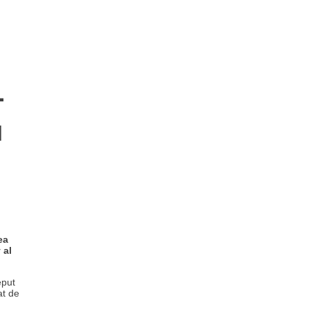
-
u
ea
 al
eput
at de