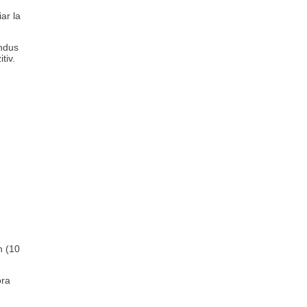
ar la
ondus
tiv.
n (10
ora