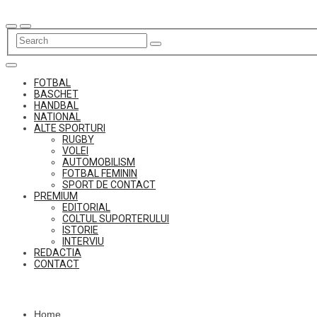
Skip
to
content
FOTBAL
BASCHET
HANDBAL
NATIONAL
ALTE SPORTURI
RUGBY
VOLEI
AUTOMOBILISM
FOTBAL FEMININ
SPORT DE CONTACT
PREMIUM
EDITORIAL
COLTUL SUPORTERULUI
ISTORIE
INTERVIU
REDACTIA
CONTACT
Home