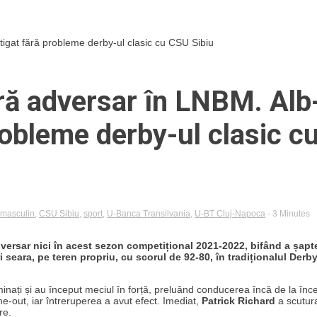
tigat fără probleme derby-ul clasic cu CSU Sibiu
ră adversar în LNBM. Alb
robleme derby-ul clasic c
 masculin
,
CSU Sibiu
,
sport
,
U-Banca Transilvania
,
U-BT Cluj-Napoca
- 3 Minutes
ersar nici în acest sezon competițional 2021-2022, bifând a șapt
seara, pe teren propriu, cu scorul de 92-80, în tradiționalul Derby
rminați și au început meciul în forță, preluând conducerea încă de la înc
e-out, iar întreruperea a avut efect. Imediat,
Patrick Richard
a scutur
re.