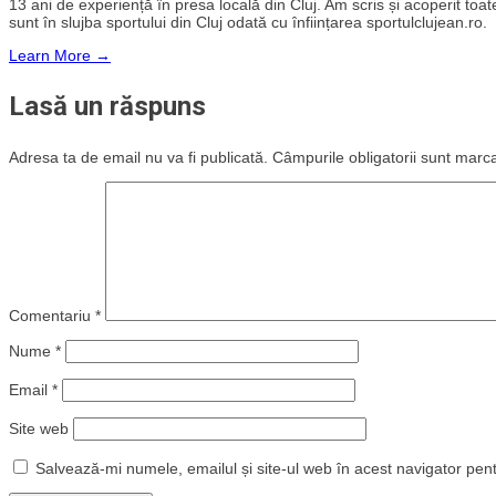
13 ani de experiență în presa locală din Cluj. Am scris și acoperit toate 
sunt în slujba sportului din Cluj odată cu înființarea sportulclujean.ro.
Learn More →
Lasă un răspuns
Adresa ta de email nu va fi publicată.
Câmpurile obligatorii sunt marc
Comentariu
*
Nume
*
Email
*
Site web
Salvează-mi numele, emailul și site-ul web în acest navigator pen