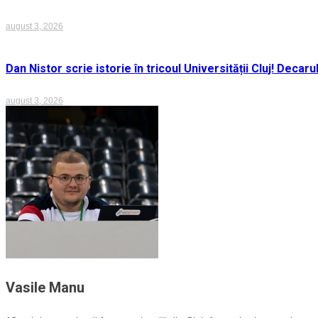
august 3, 2026
Dan Nistor scrie istorie în tricoul Universității Cluj! Deca
august 3, 2026
Vasile Manu