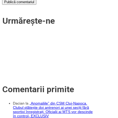
Urmărește-ne
Comentarii primite
Dacian
la
„Anomaliile” din CSM Cluj-Napoca.
Clubul plătește doi antrenori ai unei secții fără
sportivi înregistrați. Oficialii ai MTS vor descinde
în control- EXCLUSIV