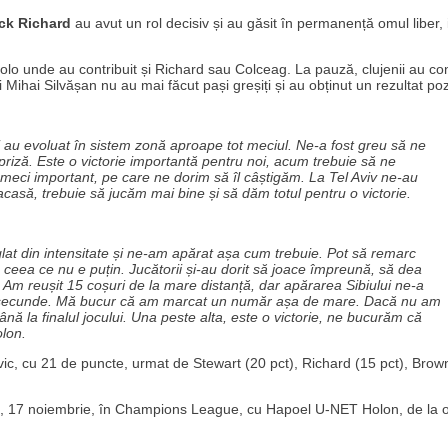
ick Richard
au avut un rol decisiv și au găsit în permanență omul liber, i
acolo unde au contribuit și Richard sau Colceag. La pauză, clujenii au c
i Mihai Silvășan nu au mai făcut pași greșiți și au obținut un rezultat pozi
și au evoluat în sistem zonă aproape tot meciul. Ne-a fost greu să ne
priză. Este o victorie importantă pentru noi, acum trebuie să ne
eci important, pe care ne dorim să îl câștigăm. La Tel Aviv ne-au
asă, trebuie să jucăm mai bine și să dăm totul pentru o victorie.
lat din intensitate și ne-am apărat așa cum trebuie. Pot să remarc
ceea ce nu e puțin. Jucătorii și-au dorit să joace împreună, să dea
 Am reușit 15 coșuri de la mare distanță, dar apărarea Sibiului ne-a
trei secunde. Mă bucur că am marcat un număr așa de mare. Dacă nu am
nă la finalul jocului. Una peste alta, este o victorie, ne bucurăm că
olon.
vic, cu 21 de puncte, urmat de Stewart (20 pct), Richard (15 pct), Brow
.
uri, 17 noiembrie, în Champions League, cu Hapoel U-NET Holon, de la 