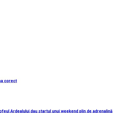
ma corect
i Trofeul Ardealului dau startul unui weekend plin de adrenalină