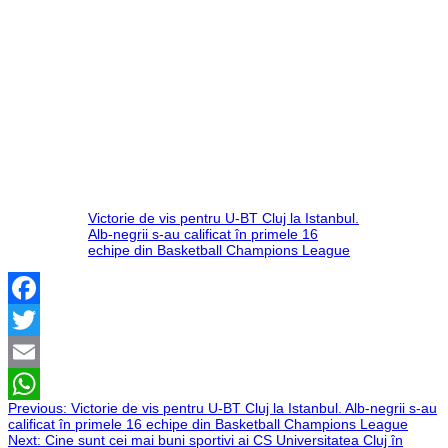
Victorie de vis pentru U-BT Cluj la Istanbul.
Alb-negrii s-au calificat în primele 16
echipe din Basketball Champions League
Facebook
Twitter
Email
Navigare
Previous:
Victorie de vis pentru U-BT Cluj la Istanbul. Alb-negrii s-au
WhatsApp
calificat în primele 16 echipe din Basketball Champions League
Next:
Cine sunt cei mai buni sportivi ai CS Universitatea Cluj în