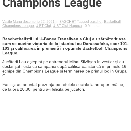
Champions League
Vasile Manu
decembrie 22, 2021
in
BASCHET
Tagged
baschet
,
Basketball
Champions League
,
U BT Cluj
,
U-BT Cluj-Napoca
- 0 Minutes
Baschetbaliștii lui U-Banca Transilvania Cluj au sărbătorit așa
cum se cuvine victoria de la Istanbul cu Darussafaka, scor 101-
103 și calificarea în premieră în optimile Basketball Champions
League.
Jucătorii l-au așteptat pe antrenorul Mihai Silvășan în vestiar și au
declanșat fiesta cu șampanie după calificarea istorică în primele 16
echipe din Champions League și terminarea pe primul loc în Grupa
G.
Fanii și-au anunțat prezența pe rețelele sociale la aeroport mâine,
de la ora 20:30, pentru a-i felicita pe jucători.