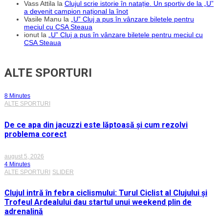
Vass Attila
la
Clujul scrie istorie în natație. Un sportiv de la „U”
a devenit campion național la înot
Vasile Manu
la
„U” Cluj a pus în vânzare biletele pentru
meciul cu CSA Steaua
ionut
la
„U” Cluj a pus în vânzare biletele pentru meciul cu
CSA Steaua
ALTE SPORTURI
8 Minutes
ALTE SPORTURI
De ce apa din jacuzzi este lăptoasă și cum rezolvi
problema corect
august 5, 2026
4 Minutes
ALTE SPORTURI
SLIDER
Clujul intră în febra ciclismului: Turul Ciclist al Clujului și
Trofeul Ardealului dau startul unui weekend plin de
adrenalină