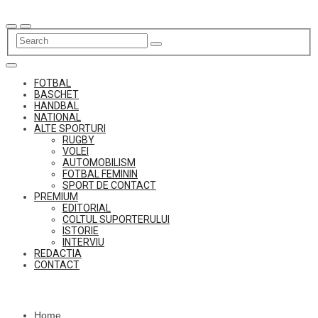
Skip
to
content
FOTBAL
BASCHET
HANDBAL
NATIONAL
ALTE SPORTURI
RUGBY
VOLEI
AUTOMOBILISM
FOTBAL FEMININ
SPORT DE CONTACT
PREMIUM
EDITORIAL
COLTUL SUPORTERULUI
ISTORIE
INTERVIU
REDACTIA
CONTACT
Home