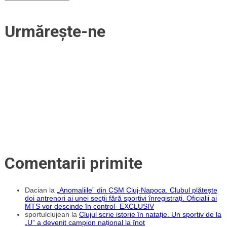
Urmărește-ne
Comentarii primite
Dacian
la
„Anomaliile” din CSM Cluj-Napoca. Clubul plătește
doi antrenori ai unei secții fără sportivi înregistrați. Oficialii ai
MTS vor descinde în control- EXCLUSIV
sportulclujean
la
Clujul scrie istorie în natație. Un sportiv de la
„U” a devenit campion național la înot