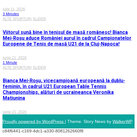
iulie 11, 2026
3 Minutes
ALTE SPORTURI
SLIDER
Viitorul sună bine în tenisul de masă românesc! Bianca
Mei-Roșu aduce României aurul în cadrul Campionatelor
Europene de Tenis de masă U21 de la Cluj-Napoca!
iunie 21, 2026
1 Minute
ALTE SPORTURI
SLIDER
Bianca Mei-Roșu, vicecampioană europeană la dublu-
feminin, în cadrul U21 European Table Tennis
Championships, alături de ucraineanca Veronika
Matiunina
iunie 21, 2026
Proudly powered by WordPress
|
Theme: Story News by
WalkerWP
.
c84f6441-c169-4dc1-a330-8081262660f8