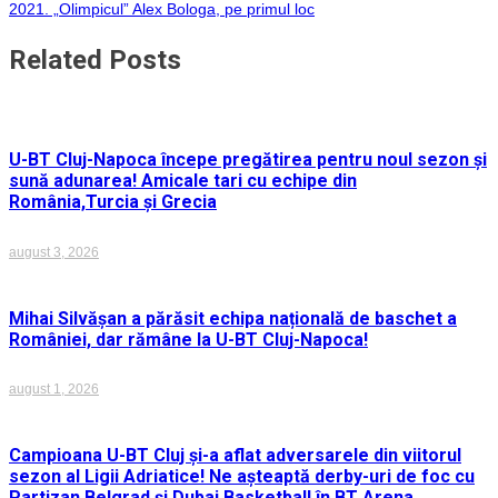
în
2021. „Olimpicul” Alex Bologa, pe primul loc
articole
Related Posts
U-BT Cluj-Napoca începe pregătirea pentru noul sezon și
sună adunarea! Amicale tari cu echipe din
România,Turcia și Grecia
august 3, 2026
Mihai Silvășan a părăsit echipa națională de baschet a
României, dar rămâne la U-BT Cluj-Napoca!
august 1, 2026
Campioana U-BT Cluj și-a aflat adversarele din viitorul
sezon al Ligii Adriatice! Ne așteaptă derby-uri de foc cu
Partizan Belgrad și Dubai Basketball în BT Arena