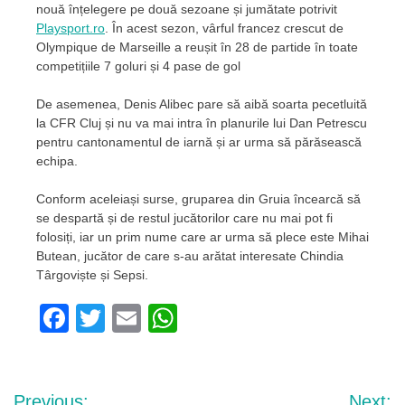
nouă înțelegere pe două sezoane și jumătate potrivit
Playsport.ro
. În acest sezon, vârful francez crescut de
Olympique de Marseille a reușit în 28 de partide în toate
competițiile 7 goluri și 4 pase de gol
De asemenea, Denis Alibec pare să aibă soarta pecetluită
la CFR Cluj și nu va mai intra în planurile lui Dan Petrescu
pentru cantonamentul de iarnă și ar urma să părăsească
echipa.
Conform aceleiași surse, gruparea din Gruia încearcă să
se despartă și de restul jucătorilor care nu mai pot fi
folosiți, iar un prim nume care ar urma să plece este Mihai
Butean, jucător de care s-au arătat interesate Chindia
Târgoviște și Sepsi.
Facebook
Twitter
Email
WhatsApp
Navigare
Previous:
Next: