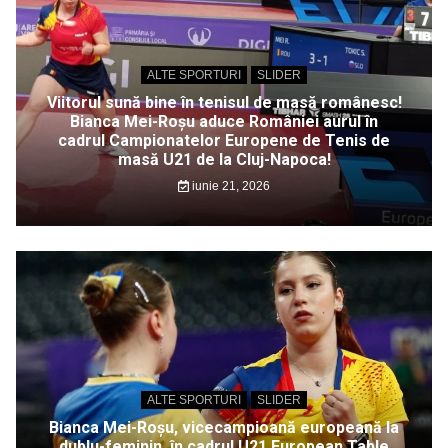
ALTE SPORTURI
SLIDER
Viitorul sună bine în tenisul de masă românesc!
Bianca Mei-Roșu aduce României aurul în
cadrul Campionatelor Europene de Tenis de
masă U21 de la Cluj-Napoca!
iunie 21, 2026
ALTE SPORTURI
SLIDER
Bianca Mei-Roșu, vicecampioană europeană la
dublu-feminin, în cadrul U21 European Table