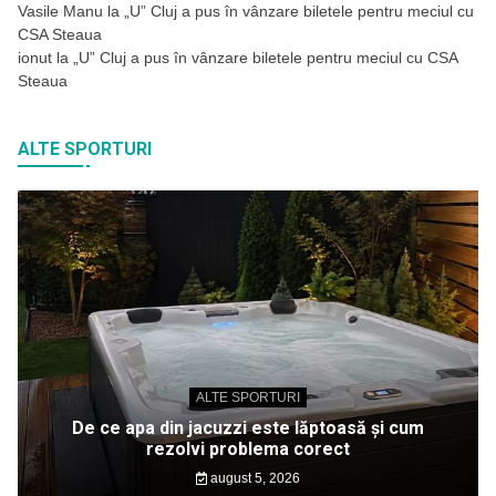
Vasile Manu
la
„U” Cluj a pus în vânzare biletele pentru meciul cu
CSA Steaua
ionut
la
„U” Cluj a pus în vânzare biletele pentru meciul cu CSA
Steaua
ALTE SPORTURI
ALTE SPORTURI
De ce apa din jacuzzi este lăptoasă și cum
rezolvi problema corect
august 5, 2026