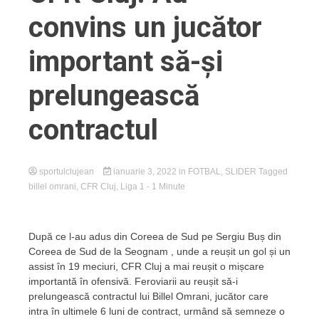
convins un jucător
important să-și
prelungească
contractul
sportulclujean
ianuarie 3, 2022
in
FOTBAL
,
SLIDER
Tagged
billel omrani
,
CFR Cluj
,
Liga 1
- 1 Minute
După ce l-au adus din Coreea de Sud pe Sergiu Buș din
Coreea de Sud de la Seognam , unde a reușit un gol și un
assist în 19 meciuri, CFR Cluj a mai reușit o mișcare
importantă în ofensivă. Feroviarii au reușit să-i
prelungească contractul lui Billel Omrani, jucător care
intra în ultimele 6 luni de contract, urmând să semneze o