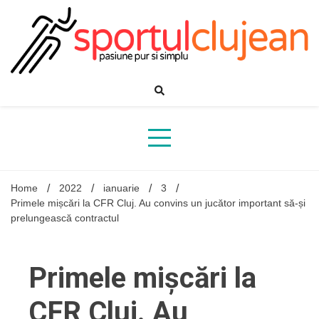
Skip
to
content
Home
2022
ianuarie
3
Primele mișcări la CFR Cluj. Au convins un jucător important să-și
prelungească contractul
Primele mișcări la
CFR Cluj. Au