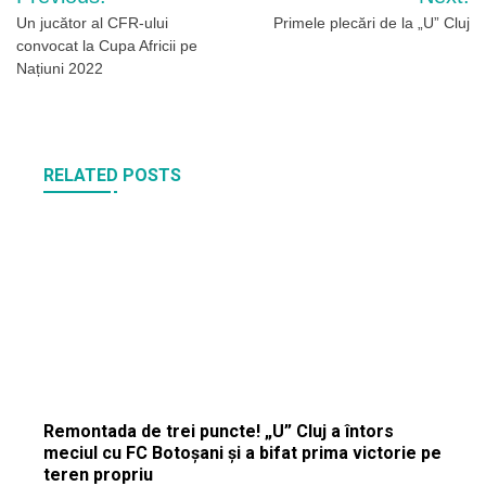
în
Un jucător al CFR-ului
Primele plecări de la „U” Cluj
convocat la Cupa Africii pe
articole
Națiuni 2022
RELATED POSTS
Remontada de trei puncte! „U” Cluj a întors
meciul cu FC Botoșani și a bifat prima victorie pe
teren propriu