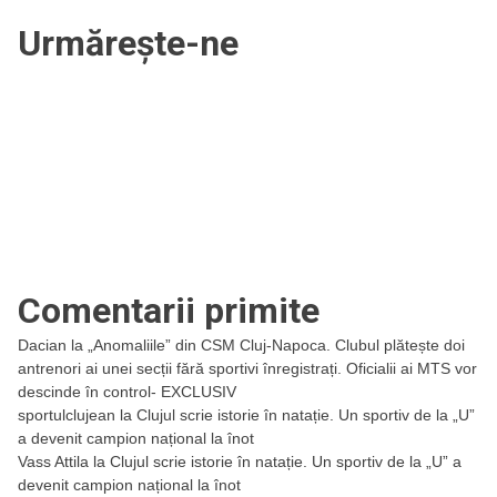
Urmărește-ne
Comentarii primite
Dacian
la
„Anomaliile” din CSM Cluj-Napoca. Clubul plătește doi
antrenori ai unei secții fără sportivi înregistrați. Oficialii ai MTS vor
descinde în control- EXCLUSIV
sportulclujean
la
Clujul scrie istorie în natație. Un sportiv de la „U”
a devenit campion național la înot
Vass Attila
la
Clujul scrie istorie în natație. Un sportiv de la „U” a
devenit campion național la înot