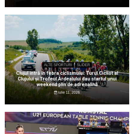
ALTE SPORTURI
SLIDER
Clujul intră în febra ciclismului: Turul Ciclist al
Clujului și Trofeul Ardealului dau startul unui
weekend plin de adrenalină
iulie 11, 2026