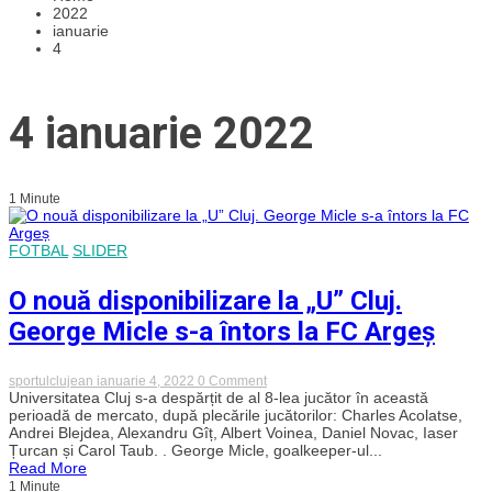
2022
ianuarie
4
4 ianuarie 2022
1 Minute
FOTBAL
SLIDER
O nouă disponibilizare la „U” Cluj.
George Micle s-a întors la FC Argeș
on
sportulclujean
ianuarie 4, 2022
0 Comment
O
Universitatea Cluj s-a despărțit de al 8-lea jucător în această
nouă
perioadă de mercato, după plecările jucătorilor: Charles Acolatse,
disponibilizare
Andrei Blejdea, Alexandru Gîț, Albert Voinea, Daniel Novac, Iaser
la
Țurcan și Carol Taub. . George Micle, goalkeeper-ul...
„U”
Read More
Cluj.
1 Minute
George