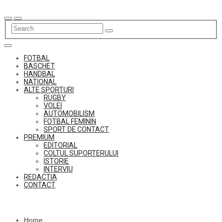
Skip
to
content
FOTBAL
BASCHET
HANDBAL
NATIONAL
ALTE SPORTURI
RUGBY
VOLEI
AUTOMOBILISM
FOTBAL FEMININ
SPORT DE CONTACT
PREMIUM
EDITORIAL
COLTUL SUPORTERULUI
ISTORIE
INTERVIU
REDACTIA
CONTACT
Home