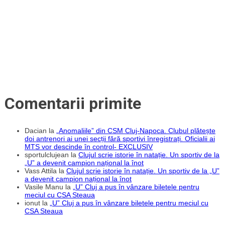
Dan
toate
dorințele
spre
a-
și
forma
o
echipă
competitivă
pentru
Europa”
Comentarii primite
Dacian
la
„Anomaliile” din CSM Cluj-Napoca. Clubul plătește
doi antrenori ai unei secții fără sportivi înregistrați. Oficialii ai
MTS vor descinde în control- EXCLUSIV
sportulclujean
la
Clujul scrie istorie în natație. Un sportiv de la
„U” a devenit campion național la înot
Vass Attila
la
Clujul scrie istorie în natație. Un sportiv de la „U”
a devenit campion național la înot
Vasile Manu
la
„U” Cluj a pus în vânzare biletele pentru
meciul cu CSA Steaua
ionut
la
„U” Cluj a pus în vânzare biletele pentru meciul cu
CSA Steaua