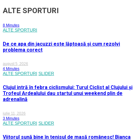
ALTE SPORTURI
8 Minutes
ALTE SPORTURI
De ce apa din jacuzzi este lăptoasă și cum rezolvi
problema corect
august 5, 2026
4 Minutes
ALTE SPORTURI
SLIDER
Clujul intră în febra ciclismului: Turul Ciclist al Clujului și
Trofeul Ardealului dau startul unui weekend plin de
adrenalină
iulie 11, 2026
3 Minutes
ALTE SPORTURI
SLIDER
Viitorul sună bine în tenisul de masă românesc! Bianca