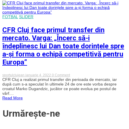
Micle
s-
a
întors
FOTBAL
SLIDER
la
FC
Argeș
CFR Cluj face primul transfer din
mercato. Varga: „Încerc să-i
îndeplinesc lui Dan toate dorințele spre
a-și forma o echipă competitivă pentru
Europa”
on
sportulclujean
ianuarie 4, 2022
0 Comment
CFR
CFR Cluj a realizat primul transfer din perioada de mercato, iar
Cluj
după cum s-a speculat în ultimele 24 de ore este vorba despre
face
croatul Marko Dugandzic, jucător ce poate evolua pe postul de
primul
vârf....
transfer
Read More
din
mercato.
Varga:
Urmărește-ne
„Încerc
să-
i
îndeplinesc
lui