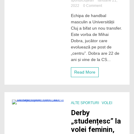
sportulclujean
ianuarie 21,
on
2022
0 Comment
Transfer
Echipa de handbal
nou
masculin a Universității
la
echipa
Cluj a bifat un nou transfer.
de
Este vorba de Mihai
handbal
Dobra, jucător care
masculin
evoluează pe post de
a
„centru”. Dobra are 22 de
lui
ani și vine de la CS...
„U”
Cluj
Read More
ALTE SPORTURI
VOLEI
1 Minute
Derby
„studențesc” la
volei feminin,