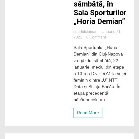
sâmbătă, în
Sala Sporturilor
„Horia Demian”
sportulclujean
ianuarie 21,
on
2022
0 Comment
Derby
Sala Sporturilor „Horia
„studențesc”
Demian” din Cluj-Napova
la
volei
va găzdui sâmbătă, 22
feminin,
ianuarie, meciul din etapa
sâmbătă,
a 13-a a Diviziei A1 la volei
în
feminin dintre „U” NTT
Sala
Data și Știința Bacău. În
Sporturilor
etapa precedentă
„Horia
Demian”
băcăuancele au...
Read More