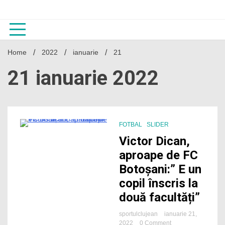
Skip
to
content
Home
2022
ianuarie
21
21 ianuarie 2022
FOTBAL
SLIDER
2 Minutes
Victor Dican,
aproape de FC
Botoșani:” E un
copil înscris la
două facultăți”
sportulclujean
ianuarie 21,
on
2022
0 Comment