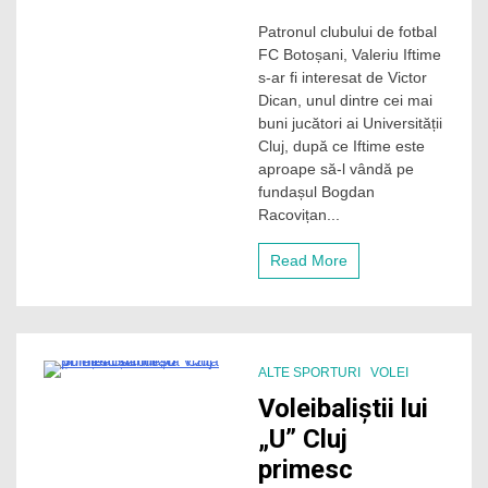
Victor
Patronul clubului de fotbal
Dican,
FC Botoșani, Valeriu Iftime
aproape
de
s-ar fi interesat de Victor
FC
Dican, unul dintre cei mai
Botoșani:”
buni jucători ai Universității
E
Cluj, după ce Iftime este
un
aproape să-l vândă pe
copil
fundașul Bogdan
înscris
la
Racovițan...
două
facultăți”
Read More
ALTE SPORTURI
VOLEI
1 Minute
Voleibaliștii lui
„U” Cluj
primesc