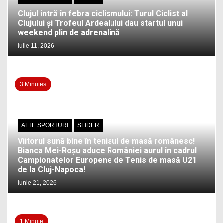
Clujul intră în febra ciclismului: Turul Ciclist al
Clujului și Trofeul Ardealului dau startul unui
weekend plin de adrenalină
iulie 11, 2026
3 Minutes
ALTE SPORTURI
SLIDER
Viitorul sună bine în tenisul de masă românesc!
Bianca Mei-Roșu aduce României aurul în cadrul
Campionatelor Europene de Tenis de masă U21
de la Cluj-Napoca!
iunie 21, 2026
1 Minute