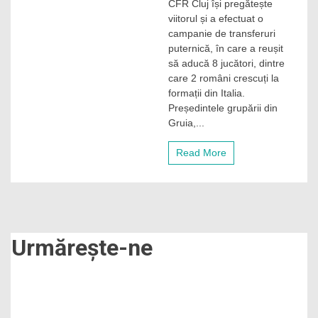
CFR Cluj își pregătește
Cluj
viitorul și a efectuat o
aduce
8
campanie de transferuri
jucători
puternică, în care a reușit
pentru
să aducă 8 jucători, dintre
a-
care 2 români crescuți la
și
formații din Italia.
construi
Președintele grupării din
viitorul:
„Vrem
Gruia,...
să-
i
Read More
creștem
și
să-
i
transferăm
la
echipe
Urmărește-ne
importante”