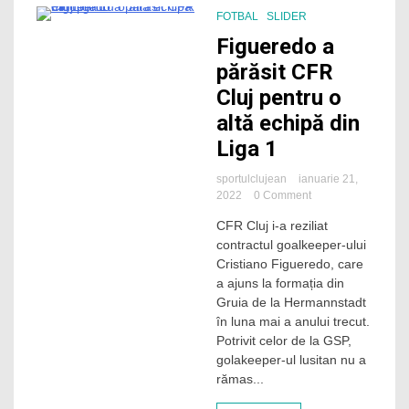
FOTBAL
SLIDER
1 Minute
Figueredo a
părăsit CFR
Cluj pentru o
altă echipă din
Liga 1
sportulclujean
ianuarie 21,
on
2022
0 Comment
Figueredo
CFR Cluj i-a reziliat
a
contractul goalkeeper-ului
părăsit
CFR
Cristiano Figueredo, care
Cluj
a ajuns la formația din
pentru
Gruia de la Hermannstadt
o
în luna mai a anului trecut.
altă
Potrivit celor de la GSP,
echipă
golakeeper-ul lusitan nu a
din
Liga
rămas...
1