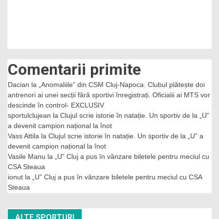
Comentarii primite
Dacian
la
„Anomaliile” din CSM Cluj-Napoca. Clubul plătește doi
antrenori ai unei secții fără sportivi înregistrați. Oficialii ai MTS vor
descinde în control- EXCLUSIV
sportulclujean
la
Clujul scrie istorie în natație. Un sportiv de la „U”
a devenit campion național la înot
Vass Attila
la
Clujul scrie istorie în natație. Un sportiv de la „U” a
devenit campion național la înot
Vasile Manu
la
„U” Cluj a pus în vânzare biletele pentru meciul cu
CSA Steaua
ionut
la
„U” Cluj a pus în vânzare biletele pentru meciul cu CSA
Steaua
ALTE SPORTURI