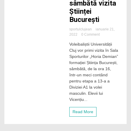
sâmbătă vizita
Științei
București
sportulclujean
ianuarie 21,
on
2022
0 Comment
Voleibaliștii
Voleibaliștii Universității
lui
Cluj vor primi vizita în Sala
„U”
Cluj
Sporturilor „Horia Demian”
primesc
formației Știința București,
sâmbătă
sâmbătă, de la ora 16,
vizita
într-un meci contând
Științei
pentru etapa a 13-a a
București
Diviziei A1 la volei
masculin. Elevii lui
Vicențiu...
Read More