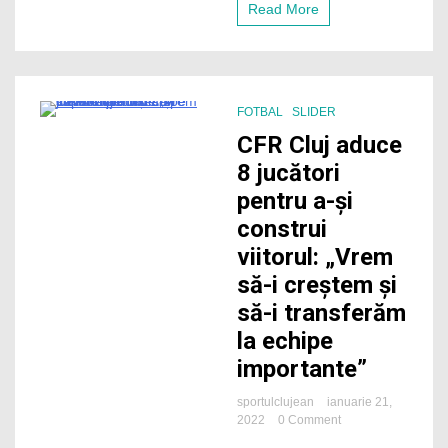
Read More
FOTBAL
SLIDER
2 Minutes
CFR Cluj aduce
8 jucători
pentru a-și
construi
viitorul: „Vrem
să-i creștem și
să-i transferăm
la echipe
importante”
sportulclujean
ianuarie 21,
on
2022
0 Comment
CFR