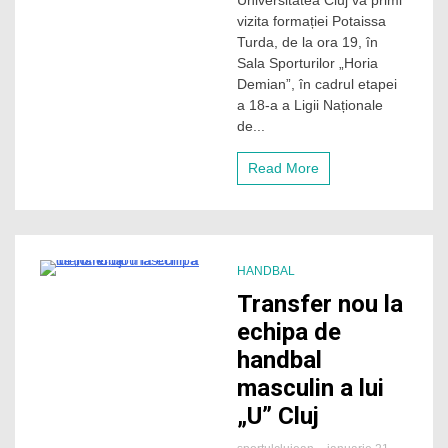
Universitatea Cluj va primi
la
vizita formației Potaissa
handbal
Turda, de la ora 19, în
masculin,
Sala Sporturilor „Horia
sâmbătă,
Demian”, în cadrul etapei
în
a 18-a a Ligii Naționale
Sala
Sporturilor
de...
„Horia
Demian”:
Read More
„U”
Cluj
vs
Potaissa
Turda
HANDBAL
1 Minute
Transfer nou la
echipa de
handbal
masculin a lui
„U” Cluj