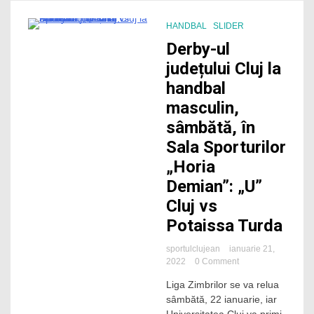
HANDBAL
SLIDER
1 Minute
Derby-ul
județului Cluj la
handbal
masculin,
sâmbătă, în
Sala Sporturilor
„Horia
Demian”: „U”
Cluj vs
Potaissa Turda
sportulclujean
ianuarie 21,
on
2022
0 Comment
Derby-
Liga Zimbrilor se va relua
ul
sâmbătă, 22 ianuarie, iar
județului
Cluj