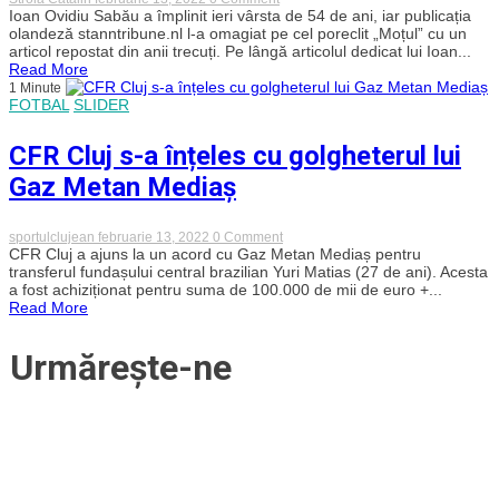
Ioan
Ioan Ovidiu Sabău a împlinit ieri vârsta de 54 de ani, iar publicația
Ovidiu
olandeză stanntribune.nl l-a omagiat pe cel poreclit „Moțul” cu un
Sabău,
articol repostat din anii trecuți. Pe lângă articolul dedicat lui Ioan...
fotografii
Read More
inedite
1 Minute
din
FOTBAL
SLIDER
perioada
Feyenoord.
Omagiu
CFR Cluj s-a înțeles cu golgheterul lui
din
Țara
Gaz Metan Mediaș
Lalelelor
adus
„Moțului”
on
sportulclujean
februarie 13, 2022
0 Comment
CFR
CFR Cluj a ajuns la un acord cu Gaz Metan Mediaș pentru
Cluj
transferul fundașului central brazilian Yuri Matias (27 de ani). Acesta
s-
a fost achiziționat pentru suma de 100.000 de mii de euro +...
a
Read More
înțeles
cu
golgheterul
Urmărește-ne
lui
Gaz
Metan
Mediaș