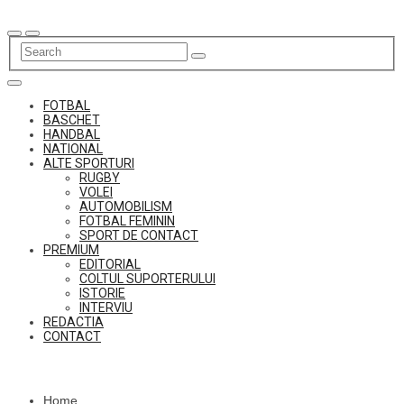
Skip
to
content
FOTBAL
BASCHET
HANDBAL
NATIONAL
ALTE SPORTURI
RUGBY
VOLEI
AUTOMOBILISM
FOTBAL FEMININ
SPORT DE CONTACT
PREMIUM
EDITORIAL
COLTUL SUPORTERULUI
ISTORIE
INTERVIU
REDACTIA
CONTACT
Home