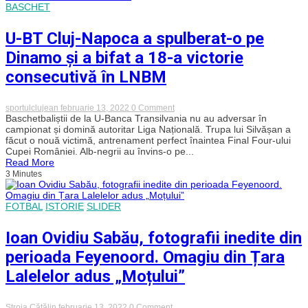
BASCHET
U-BT Cluj-Napoca a spulberat-o pe
Dinamo și a bifat a 18-a victorie
consecutivă în LNBM
on
sportulclujean
februarie 13, 2022
0 Comment
U-
Baschetbaliștii de la U-Banca Transilvania nu au adversar în
BT
campionat și domină autoritar Liga Națională. Trupa lui Silvășan a
Cluj-
făcut o nouă victimă, antrenament perfect înaintea Final Four-ului
Napoca
Cupei României. Alb-negrii au învins-o pe...
a
Read More
spulberat-
3 Minutes
o
pe
Dinamo
și
FOTBAL
ISTORIE
SLIDER
a
bifat
a
Ioan Ovidiu Sabău, fotografii inedite din
18-
a
perioada Feyenoord. Omagiu din Țara
victorie
consecutivă
Lalelelor adus „Moțului”
în
LNBM
on
Stroia Cătălin
februarie 13, 2022
0 Comment