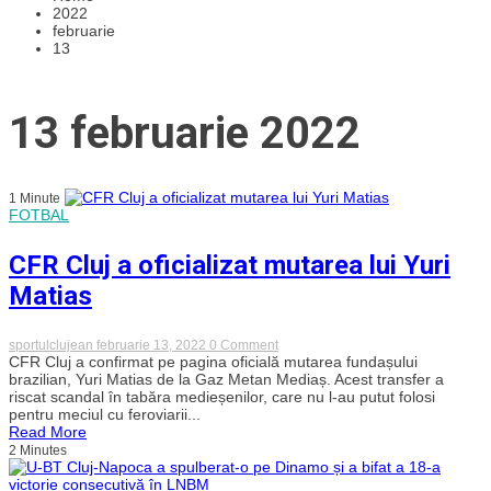
2022
februarie
13
13 februarie 2022
1 Minute
FOTBAL
CFR Cluj a oficializat mutarea lui Yuri
Matias
on
sportulclujean
februarie 13, 2022
0 Comment
CFR
CFR Cluj a confirmat pe pagina oficială mutarea fundașului
Cluj
brazilian, Yuri Matias de la Gaz Metan Mediaș. Acest transfer a
a
riscat scandal în tabăra medieșenilor, care nu l-au putut folosi
oficializat
pentru meciul cu feroviarii...
mutarea
Read More
lui
2 Minutes
Yuri
Matias