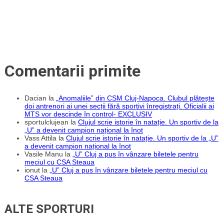
Comentarii primite
Dacian
la
„Anomaliile” din CSM Cluj-Napoca. Clubul plătește
doi antrenori ai unei secții fără sportivi înregistrați. Oficialii ai
MTS vor descinde în control- EXCLUSIV
sportulclujean
la
Clujul scrie istorie în natație. Un sportiv de la
„U” a devenit campion național la înot
Vass Attila
la
Clujul scrie istorie în natație. Un sportiv de la „U”
a devenit campion național la înot
Vasile Manu
la
„U” Cluj a pus în vânzare biletele pentru
meciul cu CSA Steaua
ionut
la
„U” Cluj a pus în vânzare biletele pentru meciul cu
CSA Steaua
ALTE SPORTURI