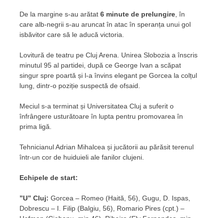
De la margine s-au arătat
6 minute de prelungire
, în
care alb-negrii s-au aruncat în atac în speranța unui gol
isbăvitor care să le aducă victoria.
Lovitură de teatru pe Cluj Arena. Unirea Slobozia a înscris
minutul 95 al partidei, după ce George Ivan a scăpat
singur spre poartă și l-a învins elegant pe Gorcea la colțul
lung, dintr-o poziție suspectă de ofsaid.
Meciul s-a terminat și Universitatea Cluj a suferit o
înfrângere usturătoare în lupta pentru promovarea în
prima ligă.
Tehnicianul Adrian Mihalcea și jucătorii au părăsit terenul
într-un cor de huiduieli ale fanilor clujeni.
Echipele de start:
”U” Cluj:
Gorcea – Romeo (Haită, 56), Gugu, D. Ispas,
Dobrescu – I. Filip (Balgiu, 56), Romario Pires (cpt.) –