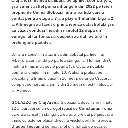
Cluj a fost învinsă sâmbătă, 30 aprilie, scor 1-2 (0-1)
și a suferit astfel prima înfrângere din 2022 pe teren
propriu de Unirea Slobozia, într-o partidă care a
contat pentru etapa a 7-a a play-off-ului din Liga a 2-
a. Alb-negrii au făcut o primă repriză catastrofală și s-
au văzut conduși încă din minutul 12 după un
eurogol al lui Toma, iar oaspeții au dat lovitura în
prelungirile partidei.
„U” s-a năpustit în atac încă din debutul partidei, iar
Ribeiro a centrat de pe partea stânga, iar Hofman din 6
metri a trimis mult peste poartă (3). Ocazie notabilă
pentru ialomițeni în minutul 10, Afalna a preluat pe
dreapta și a trmis o pasă în 16 metri, de unde Cruceru,
complet nemarcat, a trimis din 15 metri direct în blocajul
lui Romeo.
GOLAZZO pe Cluj Arena
. Slobozia a deschis în minutul
12 al partidei cu un eurogol reușit de
Constantin Toma
,
care a avansat în stânga careului, a preluat pe piept și a
trimis cu exterior plasat direct la vinclul porții lui Gorcea.
Dragoș Tescan
a semnat și el o jumătate de ocazie,