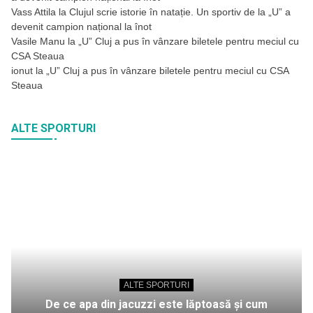
Vass Attila
la
Clujul scrie istorie în natație. Un sportiv de la „U” a
devenit campion național la înot
Vasile Manu
la
„U” Cluj a pus în vânzare biletele pentru meciul cu
CSA Steaua
ionut
la
„U” Cluj a pus în vânzare biletele pentru meciul cu CSA
Steaua
ALTE SPORTURI
ALTE SPORTURI
De ce apa din jacuzzi este lăptoasă și cum