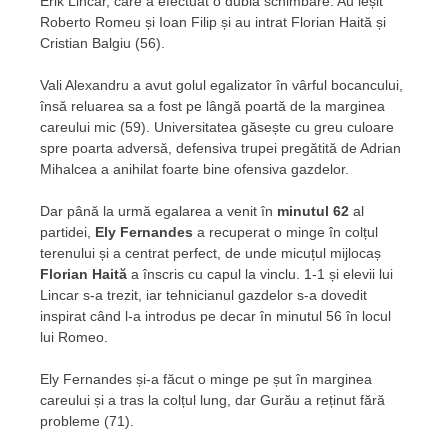
Erik Lincar, care a efectuat o dublă schimbare. Au ieșit
Roberto Romeu și Ioan Filip și au intrat Florian Haită și
Cristian Balgiu (56).
Vali Alexandru a avut golul egalizator în vârful bocancului,
însă reluarea sa a fost pe lângă poartă de la marginea
careului mic (59). Universitatea găsește cu greu culoare
spre poarta adversă, defensiva trupei pregătită de Adrian
Mihalcea a anihilat foarte bine ofensiva gazdelor.
Dar până la urmă egalarea a venit în
minutul 62
al
partidei,
Ely Fernandes
a recuperat o minge în colțul
terenului și a centrat perfect, de unde micuțul mijlocaș
Florian Haită
a înscris cu capul la vinclu. 1-1 și elevii lui
Lincar s-a trezit, iar tehnicianul gazdelor s-a dovedit
inspirat când l-a introdus pe decar în minutul 56 în locul
lui Romeo.
Ely Fernandes și-a făcut o minge pe șut în marginea
careului și a tras la colțul lung, dar Gurău a reținut fără
probleme (71).