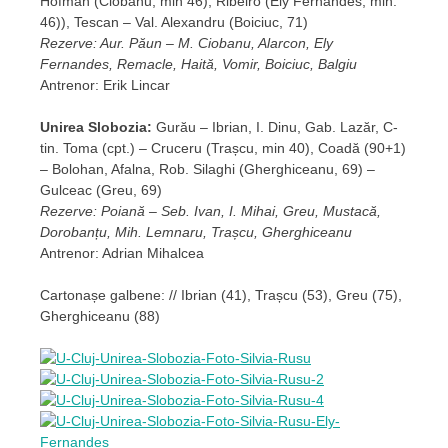
Hofman (Ciobanu, min 46), Ribeiro (Ely Fernandes, min.
46)), Tescan – Val. Alexandru (Boiciuc, 71)
Rezerve: Aur. Păun – M. Ciobanu, Alarcon, Ely
Fernandes, Remacle, Haită, Vomir, Boiciuc, Balgiu
Antrenor: Erik Lincar
Unirea Slobozia:
Gurău – Ibrian, I. Dinu, Gab. Lazăr, C-
tin. Toma (cpt.) – Cruceru (Trașcu, min 40), Coadă (90+1)
– Bolohan, Afalna, Rob. Silaghi (Gherghiceanu, 69) –
Gulceac (Greu, 69)
Rezerve: Poiană – Seb. Ivan, I. Mihai, Greu, Mustacă,
Dorobanțu, Mih. Lemnaru, Trașcu, Gherghiceanu
Antrenor: Adrian Mihalcea
Cartonașe galbene: // Ibrian (41), Trașcu (53), Greu (75),
Gherghiceanu (88)