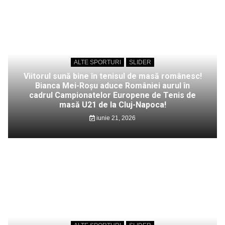
ALTE SPORTURI
SLIDER
Viitorul sună bine în tenisul de masă românesc!
Bianca Mei-Roșu aduce României aurul în
cadrul Campionatelor Europene de Tenis de
masă U21 de la Cluj-Napoca!
iunie 21, 2026