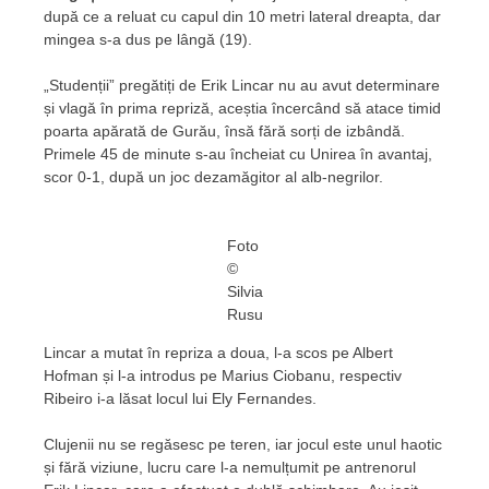
după ce a reluat cu capul din 10 metri lateral dreapta, dar
mingea s-a dus pe lângă (19).
„Studenții” pregătiți de Erik Lincar nu au avut determinare
și vlagă în prima repriză, aceștia încercând să atace timid
poarta apărată de Gurău, însă fără sorți de izbândă.
Primele 45 de minute s-au încheiat cu Unirea în avantaj,
scor 0-1, după un joc dezamăgitor al alb-negrilor.
Foto
©
Silvia
Rusu
Lincar a mutat în repriza a doua, l-a scos pe Albert
Hofman și l-a introdus pe Marius Ciobanu, respectiv
Ribeiro i-a lăsat locul lui Ely Fernandes.
Clujenii nu se regăsesc pe teren, iar jocul este unul haotic
și fără viziune, lucru care l-a nemulțumit pe antrenorul