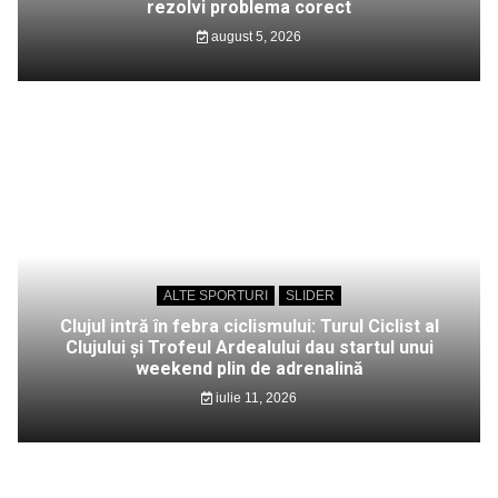
rezolvi problema corect
august 5, 2026
ALTE SPORTURI
SLIDER
Clujul intră în febra ciclismului: Turul Ciclist al
Clujului și Trofeul Ardealului dau startul unui
weekend plin de adrenalină
iulie 11, 2026