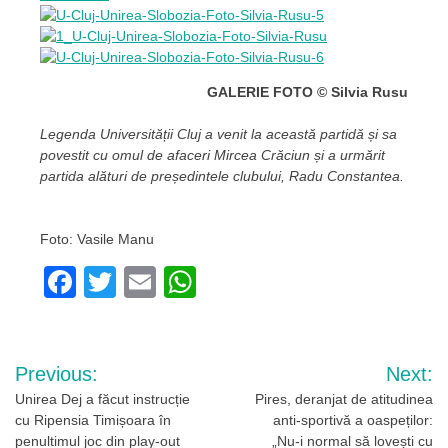
GALERIE FOTO © Silvia Rusu
Legenda Universității Cluj a venit la această partidă și sa
povestit cu omul de afaceri Mircea Crăciun și a urmărit
partida alături de președintele clubului, Radu Constantea.
Foto: Vasile Manu
Facebook
Twitter
Email
WhatsApp
Navigare
Previous:
Next:
în
Unirea Dej a făcut instrucție
Pires, deranjat de atitudinea
cu Ripensia Timișoara în
anti-sportivă a oaspeților:
articole
penultimul joc din play-out
„Nu-i normal să lovești cu