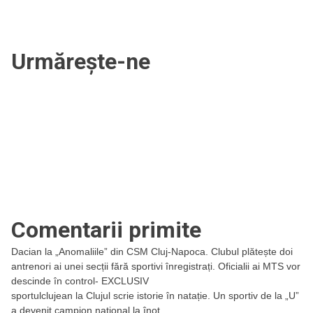
Urmărește-ne
Comentarii primite
Dacian
la
„Anomaliile” din CSM Cluj-Napoca. Clubul plătește doi
antrenori ai unei secții fără sportivi înregistrați. Oficialii ai MTS vor
descinde în control- EXCLUSIV
sportulclujean
la
Clujul scrie istorie în natație. Un sportiv de la „U”
a devenit campion național la înot