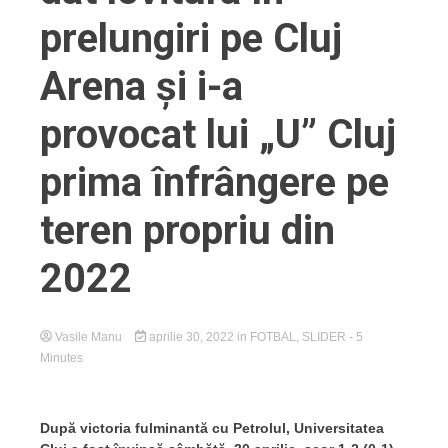
prelungiri pe Cluj
Arena și i-a
provocat lui „U” Cluj
prima înfrângere pe
teren propriu din
2022
Vasile Manu
aprilie 30, 2022
in
FOTBAL
,
SLIDER
- 5
Minutes
După victoria fulminantă cu Petrolul, Universitatea