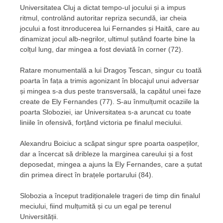
Universitatea Cluj a dictat tempo-ul jocului și a impus
ritmul, controlând autoritar repriza secundă, iar cheia
jocului a fost itnroducerea lui Fernandes și Haită, care au
dinamizat jocul alb-negrilor, ultimul șutând foarte bine la
colțul lung, dar mingea a fost deviată în corner (72).
Ratare monumentală a lui Dragoș Tescan, singur cu toată
poarta în fața a trimis agonizant în blocajul unui adversar
și mingea s-a dus peste transversală, la capătul unei faze
create de Ely Fernandes (77). S-au înmulțumit ocaziile la
poarta Sloboziei, iar Universitatea s-a aruncat cu toate
liniile în ofensivă, forțând victoria pe finalul meciului.
Alexandru Boiciuc a scăpat singur spre poarta oaspeților,
dar a încercat să dribleze la marginea careului și a fost
deposedat, mingea a ajuns la Ely Fernandes, care a șutat
din primea direct în brațele portarului (84).
Slobozia a început tradiționalele trageri de timp din finalul
meciului, fiind mulțumită și cu un egal pe terenul
Universității.