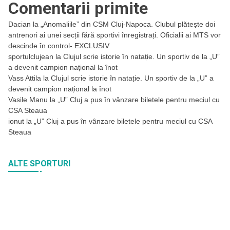
Comentarii primite
Dacian
la
„Anomaliile” din CSM Cluj-Napoca. Clubul plătește doi
antrenori ai unei secții fără sportivi înregistrați. Oficialii ai MTS vor
descinde în control- EXCLUSIV
sportulclujean
la
Clujul scrie istorie în natație. Un sportiv de la „U”
a devenit campion național la înot
Vass Attila
la
Clujul scrie istorie în natație. Un sportiv de la „U” a
devenit campion național la înot
Vasile Manu
la
„U” Cluj a pus în vânzare biletele pentru meciul cu
CSA Steaua
ionut
la
„U” Cluj a pus în vânzare biletele pentru meciul cu CSA
Steaua
ALTE SPORTURI