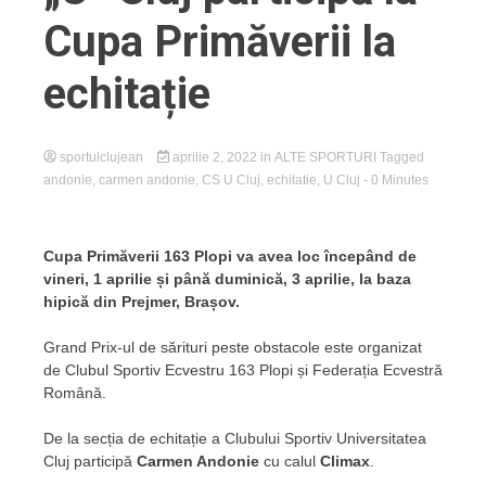
Cupa Primăverii la
echitație
sportulclujean
aprilie 2, 2022
in
ALTE SPORTURI
Tagged
andonie
,
carmen andonie
,
CS U Cluj
,
echitatie
,
U Cluj
- 0 Minutes
Cupa Primăverii 163 Plopi va avea loc începând de
vineri, 1 aprilie și până duminică, 3 aprilie, la baza
hipică din Prejmer, Brașov.
Grand Prix-ul de sărituri peste obstacole este organizat
de Clubul Sportiv Ecvestru 163 Plopi și Federația Ecvestră
Română.
De la secția de echitație a Clubului Sportiv Universitatea
Cluj participă
Carmen Andonie
cu calul
Climax
.