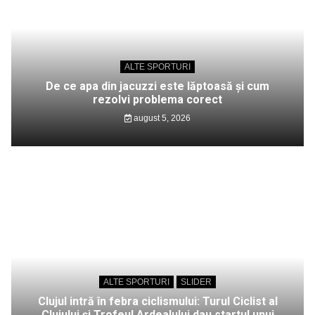
ALTE SPORTURI
De ce apa din jacuzzi este lăptoasă și cum
rezolvi problema corect
august 5, 2026
ALTE SPORTURI
SLIDER
Clujul intră în febra ciclismului: Turul Ciclist al
Clujului și Trofeul Ardealului dau startul unui