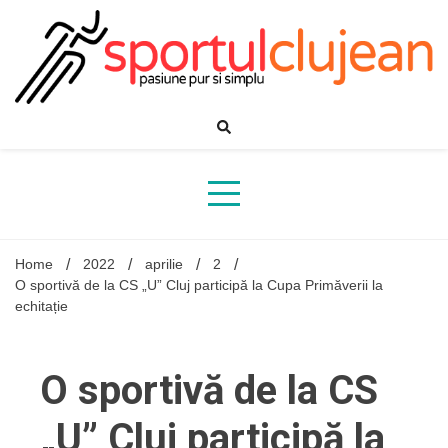
Skip
to
content
Home
2022
aprilie
2
O sportivă de la CS „U” Cluj participă la Cupa Primăverii la
echitație
O sportivă de la CS
„U” Cluj participă la