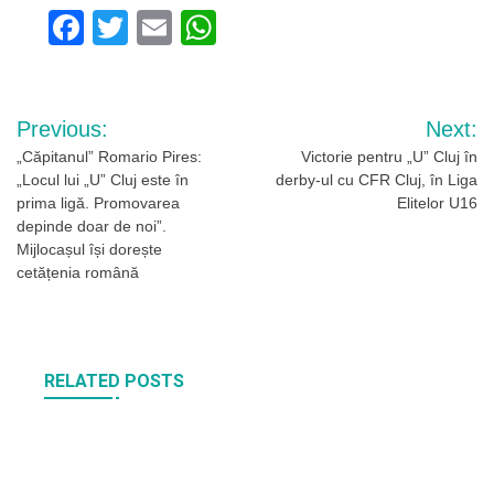
Facebook
Twitter
Email
WhatsApp
Navigare
Previous:
Next:
în
„Căpitanul” Romario Pires:
Victorie pentru „U” Cluj în
„Locul lui „U” Cluj este în
derby-ul cu CFR Cluj, în Liga
articole
prima ligă. Promovarea
Elitelor U16
depinde doar de noi”.
Mijlocașul își dorește
cetățenia română
RELATED POSTS