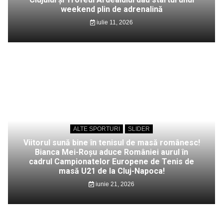
weekend plin de adrenalină
iulie 11, 2026
ALTE SPORTURI
SLIDER
Viitorul sună bine în tenisul de masă românesc!
Bianca Mei-Roșu aduce României aurul în
cadrul Campionatelor Europene de Tenis de
masă U21 de la Cluj-Napoca!
iunie 21, 2026