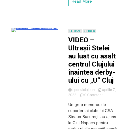
Read More
sunt
așteptați
în
tribune.
Echipele
probabile
FOTBAL
SLIDER
VIDEO –
Ultrașii Stelei
au luat cu asalt
centrul Clujului
înaintea derby-
ului cu „U” Cluj
sportulclujean
aprilie 7,
on
2022
0 Comment
VIDEO
Un grup numeros de
–
suporteri ai clubului CSA
Ultrașii
Stelei
Steaua București au ajuns
au
la Cluj-Napoca pentru
luat
derby-ul din această seară