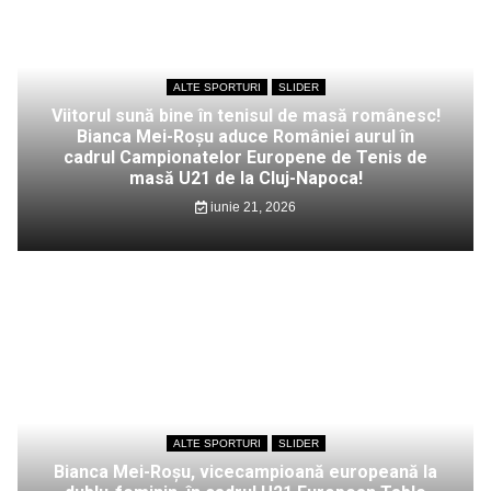
ALTE SPORTURI
SLIDER
Viitorul sună bine în tenisul de masă românesc!
Bianca Mei-Roșu aduce României aurul în
cadrul Campionatelor Europene de Tenis de
masă U21 de la Cluj-Napoca!
iunie 21, 2026
ALTE SPORTURI
SLIDER
Bianca Mei-Roșu, vicecampioană europeană la