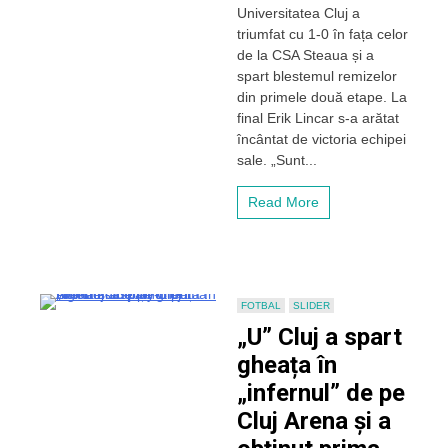
Universitatea Cluj a
Lincar,
triumfat cu 1-0 în fața celor
optimist
după
de la CSA Steaua și a
victoria
spart blestemul remizelor
cu
din primele două etape. La
CSA
final Erik Lincar s-a arătat
Steaua:
încântat de victoria echipei
„Chiar
sale. „Sunt...
dacă
am
fost
Read More
luat
la
mișto,
mi-
am
îndeplinit
FOTBAL
SLIDER
dorința
„U” Cluj a spart
de
a
gheața în
avea
„infernul” de pe
10.000
de
Cluj Arena și a
spectatori”