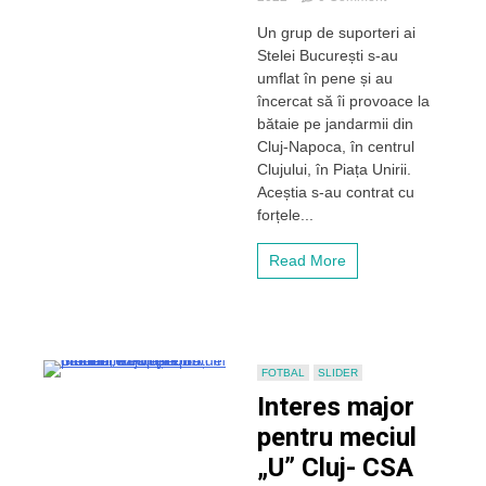
Suporterii
Un grup de suporteri ai
bucureșteni
Stelei București s-au
s-
au
umflat în pene și au
„umflat
încercat să îi provoace la
în
bătaie pe jandarmii din
pene”
Cluj-Napoca, în centrul
în
Clujului, în Piața Unirii.
fața
Aceștia s-au contrat cu
jandarmilor
la
forțele...
Cluj
–
Read More
VIDEO
FOTBAL
SLIDER
Interes major
pentru meciul
„U” Cluj- CSA