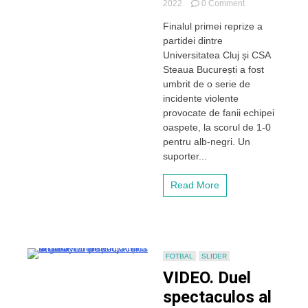
on
2022
0 Comment
VIDEO
Finalul primei reprize a
–
partidei dintre
Incidente
violente
Universitatea Cluj și CSA
provocate
Steaua București a fost
de
umbrit de o serie de
ultrașii
incidente violente
steliști
provocate de fanii echipei
la
oaspete, la scorul de 1-0
meciul
cu
pentru alb-negri. Un
„U”
suporter...
Cluj.
Suporter
Read More
stelist
evacuat
de
pe
stadion!
Intervenție
FOTBAL
SLIDER
în
VIDEO. Duel
forță
a
spectaculos al
jandarmilor