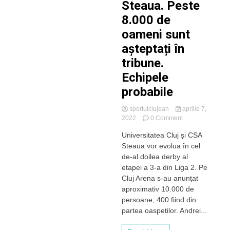
Steaua. Peste
8.000 de
oameni sunt
așteptați în
tribune.
Echipele
probabile
sportulclujean
aprilie 7,
on
2022
0 Comment
Interes
Universitatea Cluj și CSA
major
Steaua vor evolua în cel
pentru
meciul
de-al doilea derby al
„U”
etapei a 3-a din Liga 2. Pe
Cluj-
Cluj Arena s-au anunțat
CSA
aproximativ 10.000 de
Steaua.
persoane, 400 fiind din
Peste
partea oaspeților. Andrei...
8.000
de
oameni