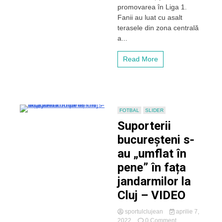
în
promovarea în Liga 1.
Piața
Fanii au luat cu asalt
Unirii
terasele din zona centrală
din
Cluj-
a...
Napoca,
înaintea
Read More
derby-
ul
lui
cu
„U”
Cluj
FOTBAL
SLIDER
–
Suporterii
VIDEO
bucureșteni s-
au „umflat în
pene” în fața
jandarmilor la
Cluj – VIDEO
sportulclujean
aprilie 7,
on
2022
0 Comment