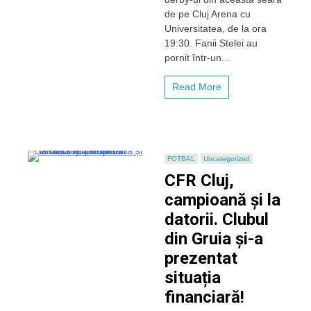
cu
de pe Cluj Arena cu
asalt
Universitatea, de la ora
centrul
19:30. Fanii Stelei au
Clujului
înaintea
pornit într-un...
derby-
ului
Read More
cu
„U”
Cluj
FOTBAL
Uncategorized
CFR Cluj,
campioană și la
datorii. Clubul
din Gruia și-a
prezentat
situația
financiară!