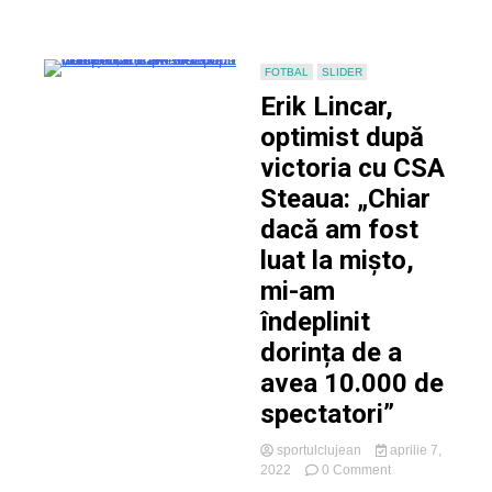
și
sper
să
câștigăm
FOTBAL
SLIDER
cu
Erik Lincar,
Hermannstadt”
optimist după
victoria cu CSA
Steaua: „Chiar
dacă am fost
luat la mișto,
mi-am
îndeplinit
dorința de a
avea 10.000 de
spectatori”
sportulclujean
aprilie 7,
on
2022
0 Comment
Erik