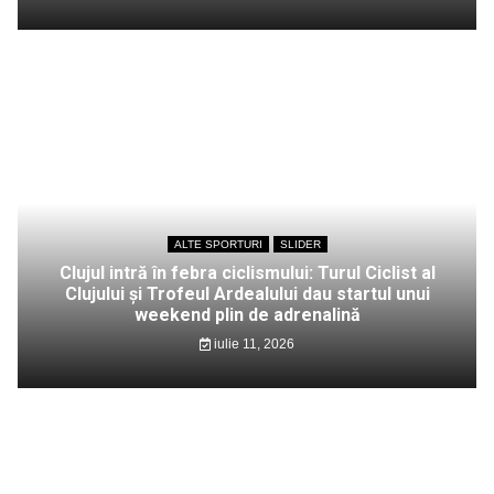
ALTE SPORTURI
SLIDER
Clujul intră în febra ciclismului: Turul Ciclist al
Clujului și Trofeul Ardealului dau startul unui
weekend plin de adrenalină
iulie 11, 2026