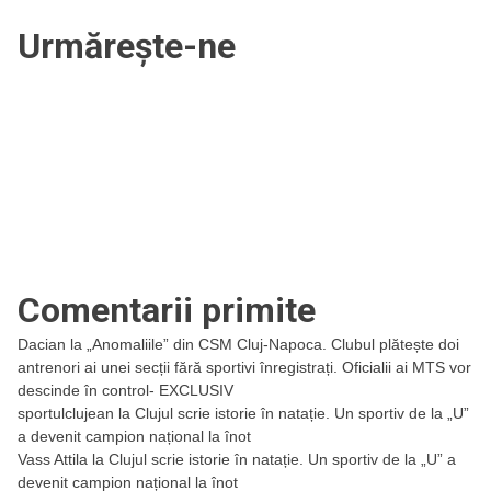
articole
Urmărește-ne
Comentarii primite
Dacian
la
„Anomaliile” din CSM Cluj-Napoca. Clubul plătește doi
antrenori ai unei secții fără sportivi înregistrați. Oficialii ai MTS vor
descinde în control- EXCLUSIV
sportulclujean
la
Clujul scrie istorie în natație. Un sportiv de la „U”
a devenit campion național la înot
Vass Attila
la
Clujul scrie istorie în natație. Un sportiv de la „U” a
devenit campion național la înot