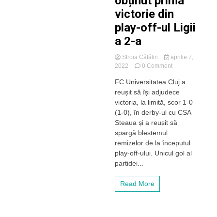
obținut prima
victorie din
play-off-ul Ligii
a 2-a
Stroia Cătălin
aprilie 7,
on
2022
0 Comment
„U”
FC Universitatea Cluj a
Cluj
reușit să își adjudece
a
spart
victoria, la limită, scor 1-0
gheața
(1-0), în derby-ul cu CSA
în
Steaua și a reușit să
„infernul”
spargă blestemul
de
remizelor de la începutul
pe
play-off-ului. Unicul gol al
Cluj
Arena
partidei...
și
a
Read More
obținut
prima
victorie
din