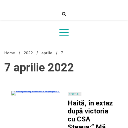
Skip
to
content
Home
2022
aprilie
7
7 aprilie 2022
FOTBAL
Haită, în extaz
după victoria
cu CSA
Steaua:” Mă