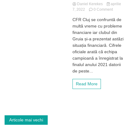
Daniel Kerekes
aprilie
on
7, 2022
0 Comment
CFR
CFR Cluj se confruntă de
Cluj,
multă vreme cu probleme
campioană
și
financiare iar clubul din
la
Gruia și-a prezentat astăzi
datorii.
situația financiară. Cifrele
Clubul
oficiale arată că echipa
din
campioană a înregistrat la
Gruia
finalul anului 2021 datorii
și-
a
de peste...
prezentat
situația
Read More
financiară!
Navigare
Articole mai vechi
în