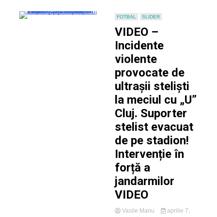
play-
off-
FOTBAL
SLIDER
ul
VIDEO –
Ligii
a
Incidente
2-
violente
a
provocate de
ultrașii steliști
la meciul cu „U”
Cluj. Suporter
stelist evacuat
de pe stadion!
Intervenție în
forță a
jandarmilor
VIDEO
Vasile Manu
aprilie 7,