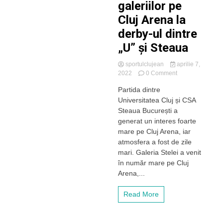
galeriilor pe
VIDEO
Cluj Arena la
derby-ul dintre
„U” și Steaua
sportulclujean
aprilie 7,
on
2022
0 Comment
VIDEO.
Partida dintre
Duel
Universitatea Cluj și CSA
spectaculos
al
Steaua București a
galeriilor
generat un interes foarte
pe
mare pe Cluj Arena, iar
Cluj
atmosfera a fost de zile
Arena
mari. Galeria Stelei a venit
la
în număr mare pe Cluj
derby-
ul
Arena,...
dintre
„U”
Read More
și
Steaua