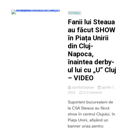
FOTBAL
Fanii lui Steaua
au făcut SHOW
în Piața Unirii
din Cluj-
Napoca,
înaintea derby-
ul lui cu „U” Cluj
– VIDEO
sportulclujean
aprilie 7,
on
2022
0 Comment
Fanii
Suporterii bucureșteni de
lui
la CSA Steaua au făcut
Steaua
au
show în centrul Clujului, în
făcut
Piața Unirii, afișând un
SHOW
banner uriaș pentru