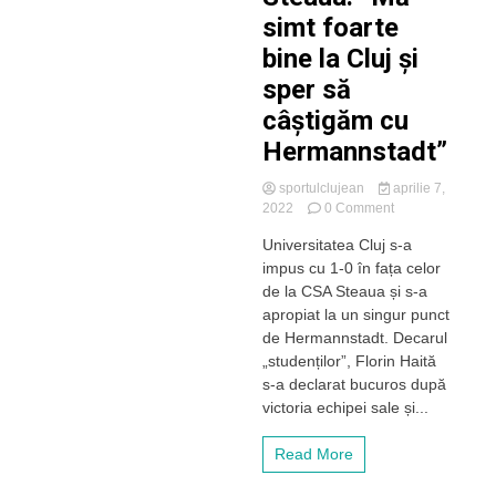
simt foarte
bine la Cluj și
sper să
câștigăm cu
Hermannstadt”
sportulclujean
aprilie 7,
on
2022
0 Comment
Haită,
Universitatea Cluj s-a
în
impus cu 1-0 în fața celor
extaz
după
de la CSA Steaua și s-a
victoria
apropiat la un singur punct
cu
de Hermannstadt. Decarul
CSA
„studenților”, Florin Haită
Steaua:”
s-a declarat bucuros după
Mă
victoria echipei sale și...
simt
foarte
bine
Read More
la
Cluj