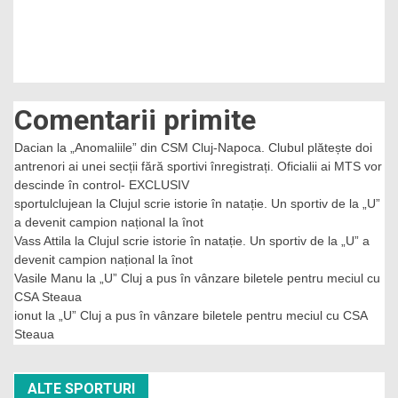
Comentarii primite
Dacian
la
„Anomaliile” din CSM Cluj-Napoca. Clubul plătește doi
antrenori ai unei secții fără sportivi înregistrați. Oficialii ai MTS vor
descinde în control- EXCLUSIV
sportulclujean
la
Clujul scrie istorie în natație. Un sportiv de la „U”
a devenit campion național la înot
Vass Attila
la
Clujul scrie istorie în natație. Un sportiv de la „U” a
devenit campion național la înot
Vasile Manu
la
„U” Cluj a pus în vânzare biletele pentru meciul cu
CSA Steaua
ionut
la
„U” Cluj a pus în vânzare biletele pentru meciul cu CSA
Steaua
ALTE SPORTURI