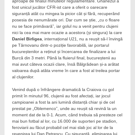
aproape de finalul minutelor regulamentare. Ghanezul a
fost unicul jucător CFR-ist care a oferit o oarecare
siguranță atât cu mingea la picior cât și fără, recuperând
posesia de nenumărate ori. Dar cum se știe, „cu o floare
nu se face primăvară”, iar golul nu a venit pentru clujeni
nici la cea mai mare ocazie a acestora (și singura) la care
Daniel Birligea
, internațional U21, nu a reușit să-l învingă
pe Târnovanu dintr-o poziție favorabilă, iar portarul
bucureștenilor a reținut și încercarea de finalizare a lui
Burcă din 3 metri. Până la fluierul final, bucureștenii au
mai avut câteva ocazii clare, însă Bălgrădean și-a arătat
valoarea după atâta vreme în care a fost al treilea portar
al clujenilor.
Venind după o înfrângere dramatică la Craiova cu gol
primit în minutul 96, clujenii au fost afectați, iar jocul
campioanei a fost la ani lumină distanță chiar și de cel
prestat pe „Oblemenco”, unde au reușit să revină la un
moment dat de la 0-1. Acum, când trebuia să presteze cel
mai bun fotbal al lor, cu 16.000 de suporteri pe stadion,
feroviarii au făcut probabil cel mai slab joc al lor de la
revenirea lui Dan Petrescu. Cu siguranță, eliminarea lui