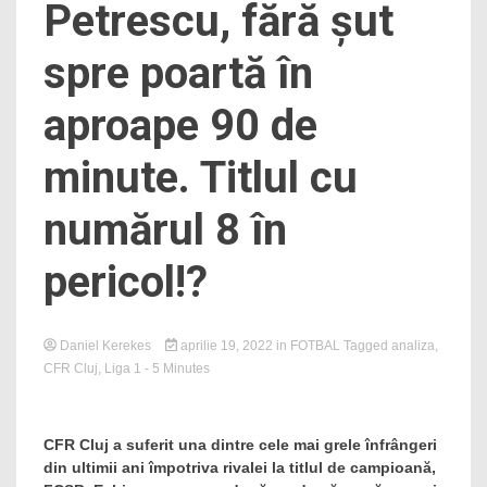
Petrescu, fără șut
spre poartă în
aproape 90 de
minute. Titlul cu
numărul 8 în
pericol!?
Daniel Kerekes
aprilie 19, 2022
in
FOTBAL
Tagged
analiza
,
CFR Cluj
,
Liga 1
- 5 Minutes
CFR Cluj a suferit una dintre cele mai grele înfrângeri
din ultimii ani împotriva rivalei la titlul de campioană,