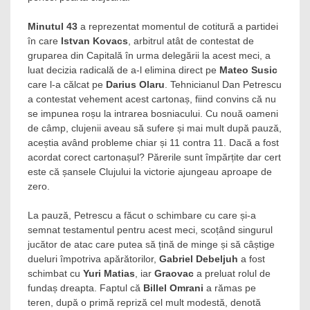
Minutul 43
a reprezentat momentul de cotitură a partidei
în care
Istvan Kovacs
, arbitrul atât de contestat de
gruparea din Capitală în urma delegării la acest meci, a
luat decizia radicală de a-l elimina direct pe
Mateo Susic
care l-a călcat pe
Darius Olaru
. Tehnicianul Dan Petrescu
a contestat vehement acest cartonaș, fiind convins că nu
se impunea roșu la intrarea bosniacului. Cu nouă oameni
de câmp, clujenii aveau să sufere și mai mult după pauză,
aceștia având probleme chiar și 11 contra 11. Dacă a fost
acordat corect cartonașul? Părerile sunt împărțite dar cert
este că șansele Clujului la victorie ajungeau aproape de
zero.
La pauză, Petrescu a făcut o schimbare cu care și-a
semnat testamentul pentru acest meci, scoțând singurul
jucător de atac care putea să țină de minge și să câștige
dueluri împotriva apărătorilor,
Gabriel Debeljuh
a fost
schimbat cu
Yuri Matias
, iar
Graovac
a preluat rolul de
fundaș dreapta. Faptul că
Billel Omrani
a rămas pe
teren, după o primă repriză cel mult modestă, denotă