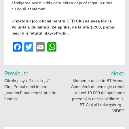
câștigarea acestui titlu care părea deja câștigat în urmă
cu două săptămâni.
Următorul joc oficial pentru CFR Cluj va avea loc la
Voluntari, duminică, 24 aprilie, de la ora 19:00, primul
meci din returul play-off-ului.
Facebook
Twitter
Email
WhatsApp
Navigare
Previous:
Next:
în
Cifrele play-off-ului la „U”
Momente unice în BT Arena.
Cluj. Primul meci în care
Atmosferă de senzație creată
articole
„studenții” punctează prin doi
de cei 10.000 de spectatori
fundași
prezenți la decisivul dintre U-
BT Cluj și Ludwigsburg –
VIDEO