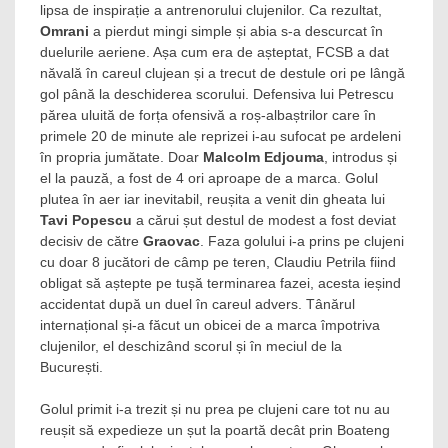
lipsa de inspirație a antrenorului clujenilor. Ca rezultat,
Omrani
a pierdut mingi simple și abia s-a descurcat în
duelurile aeriene. Așa cum era de așteptat, FCSB a dat
năvală în careul clujean și a trecut de destule ori pe lângă
gol până la deschiderea scorului. Defensiva lui Petrescu
părea uluită de forța ofensivă a roș-albaștrilor care în
primele 20 de minute ale reprizei i-au sufocat pe ardeleni
în propria jumătate. Doar
Malcolm Edjouma
, introdus și
el la pauză, a fost de 4 ori aproape de a marca. Golul
plutea în aer iar inevitabil, reușita a venit din gheata lui
Tavi Popescu
a cărui șut destul de modest a fost deviat
decisiv de către
Graovac
. Faza golului i-a prins pe clujeni
cu doar 8 jucători de câmp pe teren, Claudiu Petrila fiind
obligat să aștepte pe tușă terminarea fazei, acesta ieșind
accidentat după un duel în careul advers. Tânărul
internațional și-a făcut un obicei de a marca împotriva
clujenilor, el deschizând scorul și în meciul de la
București.
Golul primit i-a trezit și nu prea pe clujeni care tot nu au
reușit să expedieze un șut la poartă decât prin Boateng