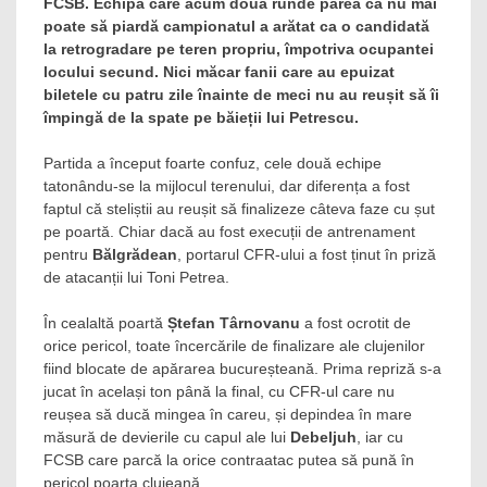
FCSB. Echipa care acum două runde părea că nu mai
poate să piardă campionatul a arătat ca o candidată
la retrogradare pe teren propriu, împotriva ocupantei
locului secund. Nici măcar fanii care au epuizat
biletele cu patru zile înainte de meci nu au reușit să îi
împingă de la spate pe băieții lui Petrescu.
Partida a început foarte confuz, cele două echipe
tatonându-se la mijlocul terenului, dar diferența a fost
faptul că steliștii au reușit să finalizeze câteva faze cu șut
pe poartă. Chiar dacă au fost execuții de antrenament
pentru
Bălgrădean
, portarul CFR-ului a fost ținut în priză
de atacanții lui Toni Petrea.
În cealaltă poartă
Ștefan Târnovanu
a fost ocrotit de
orice pericol, toate încercările de finalizare ale clujenilor
fiind blocate de apărarea bucureșteană. Prima repriză s-a
jucat în același ton până la final, cu CFR-ul care nu
reușea să ducă mingea în careu, și depindea în mare
măsură de devierile cu capul ale lui
Debeljuh
, iar cu
FCSB care parcă la orice contraatac putea să pună în
pericol poarta clujeană.