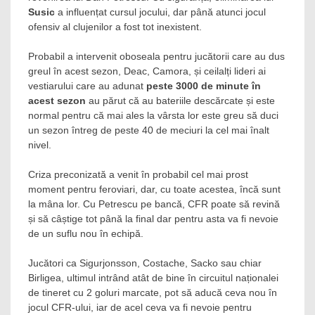
Susic
a influențat cursul jocului, dar până atunci jocul
ofensiv al clujenilor a fost tot inexistent.
Probabil a intervenit oboseala pentru jucătorii care au dus
greul în acest sezon, Deac, Camora, și ceilalți lideri ai
vestiarului care au adunat
peste 3000 de minute în
acest sezon
au părut că au bateriile descărcate și este
normal pentru că mai ales la vârsta lor este greu să duci
un sezon întreg de peste 40 de meciuri la cel mai înalt
nivel.
Criza preconizată a venit în probabil cel mai prost
moment pentru feroviari, dar, cu toate acestea, încă sunt
la mâna lor. Cu Petrescu pe bancă, CFR poate să revină
și să câștige tot până la final dar pentru asta va fi nevoie
de un suflu nou în echipă.
Jucători ca Sigurjonsson, Costache, Sacko sau chiar
Birligea, ultimul intrând atât de bine în circuitul naționalei
de tineret cu 2 goluri marcate, pot să aducă ceva nou în
jocul CFR-ului, iar de acel ceva va fi nevoie pentru