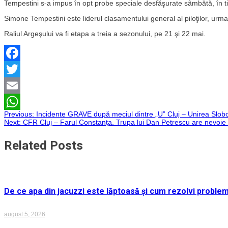
Tempestini s-a impus în opt probe speciale desfăşurate sâmbătă, în t
Simone Tempestini este liderul clasamentului general al piloţilor, urma
Raliul Argeşului va fi etapa a treia a sezonului, pe 21 şi 22 mai.
Facebook
Twitter
Email
Navigare
Previous:
Incidente GRAVE după meciul dintre „U” Cluj – Unirea Slo
WhatsApp
Next:
CFR Cluj – Farul Constanța. Trupa lui Dan Petrescu are nevoie de
în
Related Posts
articole
De ce apa din jacuzzi este lăptoasă și cum rezolvi proble
august 5, 2026