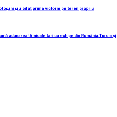
toșani și a bifat prima victorie pe teren propriu
ună adunarea! Amicale tari cu echipe din România,Turcia și