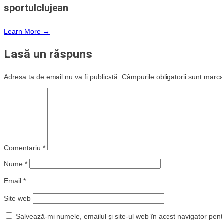
sportulclujean
Learn More →
Lasă un răspuns
Adresa ta de email nu va fi publicată.
Câmpurile obligatorii sunt marc
Comentariu
*
Nume
*
Email
*
Site web
Salvează-mi numele, emailul și site-ul web în acest navigator pen