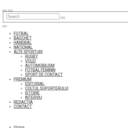
Skip
to
content
FOTBAL
BASCHET
HANDBAL
NATIONAL
ALTE SPORTURI
RUGBY
VOLEI
AUTOMOBILISM
FOTBAL FEMININ
SPORT DE CONTACT
PREMIUM
EDITORIAL
COLTUL SUPORTERULUI
ISTORIE
INTERVIU
REDACTIA
CONTACT
Home