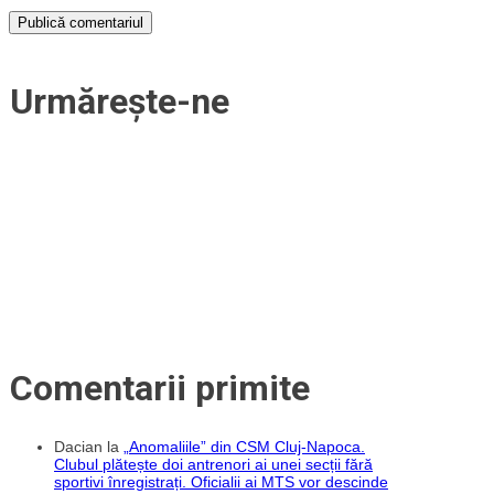
Urmărește-ne
Comentarii primite
Dacian
la
„Anomaliile” din CSM Cluj-Napoca.
Clubul plătește doi antrenori ai unei secții fără
sportivi înregistrați. Oficialii ai MTS vor descinde