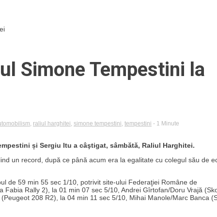
ei
ul Simone Tempestini la
utomobilism
,
raliul harghitei
,
simone tempestini
,
tempestini
- 1 Minute
estini și Sergiu Itu a câştigat, sâmbătă, Raliul Harghitei.
abilind un record, după ce până acum era la egalitate cu colegul său de e
ul de 59 min 55 sec 1/10, potrivit site-ului Federaţiei Române de
Fabia Rally 2), la 01 min 07 sec 5/10, Andrei Gîrtofan/Doru Vrajă (Sk
or (Peugeot 208 R2), la 04 min 11 sec 5/10, Mihai Manole/Marc Banca 