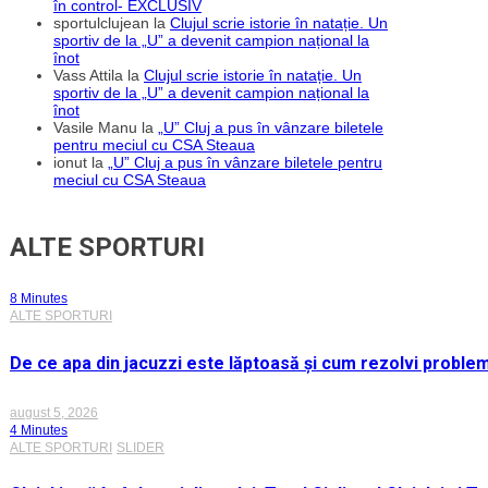
în control- EXCLUSIV
sportulclujean
la
Clujul scrie istorie în natație. Un
sportiv de la „U” a devenit campion național la
înot
Vass Attila
la
Clujul scrie istorie în natație. Un
sportiv de la „U” a devenit campion național la
înot
Vasile Manu
la
„U” Cluj a pus în vânzare biletele
pentru meciul cu CSA Steaua
ionut
la
„U” Cluj a pus în vânzare biletele pentru
meciul cu CSA Steaua
ALTE SPORTURI
8 Minutes
ALTE SPORTURI
De ce apa din jacuzzi este lăptoasă și cum rezolvi proble
august 5, 2026
4 Minutes
ALTE SPORTURI
SLIDER