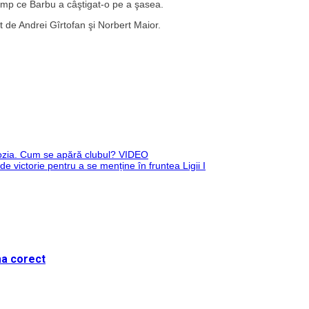
imp ce Barbu a câştigat-o pe a şasea.
t de Andrei Gîrtofan şi Norbert Maior.
bozia. Cum se apără clubul? VIDEO
 victorie pentru a se menține în fruntea Ligii I
ma corect