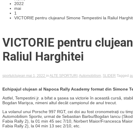
2022
mai
1
VICTORIE pentru clujeanul Simone Tempestini la Raliul Harghit
VICTORIE pentru clujean
Raliul Harghitei
sportulclujean
mai 1, 2022
in
ALTE SPORTURI
,
Automobilism
,
SLIDER
Tagged
a
Echipajul clujean al Napoca Rally Academy format din Simone Temp
Astfel, Tempestini jr. a bifat a şasea sa victorie în această cursă, st
Bogdan Marişca, nimeni altul decât campionul de anul trecut.
La volanul unui Porsche 997 RGT, cei doi au fost cronometrați cu timp
Automobilism Sportiv, urmat de Sebastian Barbu/Bogdan Iancu (Skoda 
Fabia Rally 2), la 01 min 45 sec 7/10, Norbert Maior/Francesca Mai
Fabia Rally 2), la 04 min 13 sec 2/10, etc.