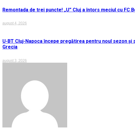
Remontada de trei puncte! „U” Cluj a întors meciul cu FC Bo
august 4, 2026
U-BT Cluj-Napoca începe pregătirea pentru noul sezon și s
Grecia
august 3, 2026