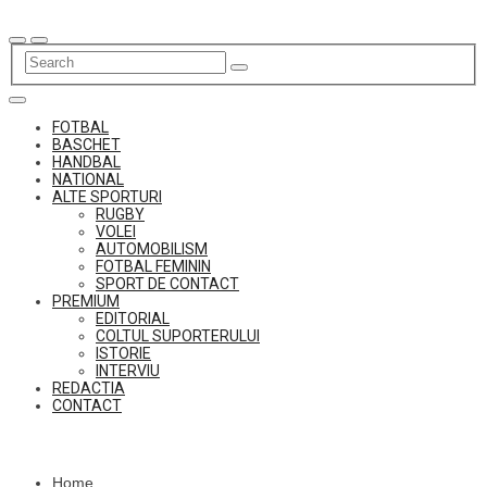
Skip
to
content
FOTBAL
BASCHET
HANDBAL
NATIONAL
ALTE SPORTURI
RUGBY
VOLEI
AUTOMOBILISM
FOTBAL FEMININ
SPORT DE CONTACT
PREMIUM
EDITORIAL
COLTUL SUPORTERULUI
ISTORIE
INTERVIU
REDACTIA
CONTACT
Home