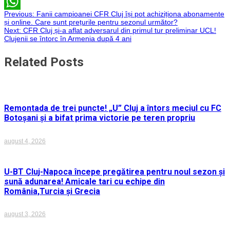
Email
Navigare
Previous:
Fanii campioanei CFR Cluj își pot achiziționa abonamente
WhatsApp
și online. Care sunt prețurile pentru sezonul următor?
Next:
CFR Cluj și-a aflat adversarul din primul tur preliminar UCL!
în
Clujenii se întorc în Armenia după 4 ani
articole
Related Posts
Remontada de trei puncte! „U” Cluj a întors meciul cu FC
Botoșani și a bifat prima victorie pe teren propriu
august 4, 2026
U-BT Cluj-Napoca începe pregătirea pentru noul sezon și
sună adunarea! Amicale tari cu echipe din
România,Turcia și Grecia
august 3, 2026