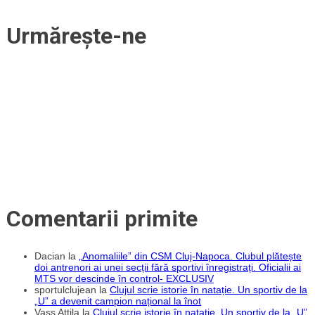
Urmărește-ne
Comentarii primite
Dacian
la
„Anomaliile” din CSM Cluj-Napoca. Clubul plătește
doi antrenori ai unei secții fără sportivi înregistrați. Oficialii ai
MTS vor descinde în control- EXCLUSIV
sportulclujean
la
Clujul scrie istorie în natație. Un sportiv de la
„U” a devenit campion național la înot
Vass Attila
la
Clujul scrie istorie în natație. Un sportiv de la „U”