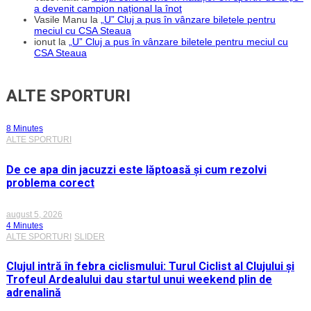
a devenit campion național la înot
Vasile Manu
la
„U” Cluj a pus în vânzare biletele pentru
meciul cu CSA Steaua
ionut
la
„U” Cluj a pus în vânzare biletele pentru meciul cu
CSA Steaua
ALTE SPORTURI
8 Minutes
ALTE SPORTURI
De ce apa din jacuzzi este lăptoasă și cum rezolvi
problema corect
august 5, 2026
4 Minutes
ALTE SPORTURI
SLIDER
Clujul intră în febra ciclismului: Turul Ciclist al Clujului și
Trofeul Ardealului dau startul unui weekend plin de
adrenalină