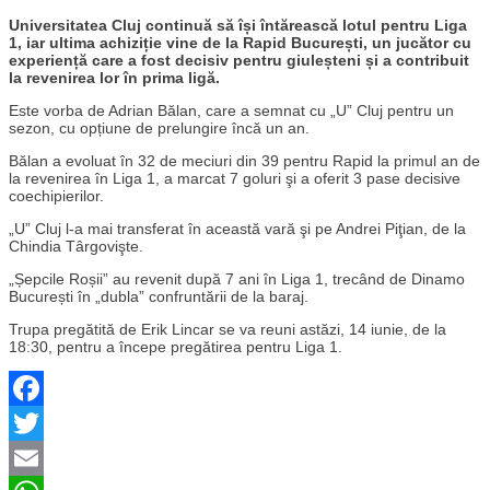
Universitatea Cluj continuă să își întărească lotul pentru Liga
1, iar ultima achiziție vine de la Rapid București, un jucător cu
experiență care a fost decisiv pentru giuleșteni și a contribuit
la revenirea lor în prima ligă.
Este vorba de Adrian Bălan, care a semnat cu „U” Cluj pentru un
sezon, cu opțiune de prelungire încă un an.
Bălan a evoluat în 32 de meciuri din 39 pentru Rapid la primul an de
la revenirea în Liga 1, a marcat 7 goluri şi a oferit 3 pase decisive
coechipierilor.
„U” Cluj l-a mai transferat în această vară şi pe Andrei Piţian, de la
Chindia Târgovişte.
„Șepcile Roșii” au revenit după 7 ani în Liga 1, trecând de Dinamo
București în „dubla” confruntării de la baraj.
Trupa pregătită de Erik Lincar se va reuni astăzi, 14 iunie, de la
18:30, pentru a începe pregătirea pentru Liga 1.
Facebook
Twitter