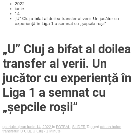
2022
iunie
14
„U” Cluj a bifat al doilea transfer al verii. Un jucător cu
experiență în Liga 1 a semnat cu „șepcile roșii”
„U” Cluj a bifat al doilea
transfer al verii. Un
jucător cu experiență în
Liga 1 a semnat cu
„șepcile roșii”
sportulclujean
iunie 14, 2022
in
FOTBAL
,
SLIDER
Tagged
adrian balan
,
transferuri U Cluj
,
U Cluj
- 1 Minute