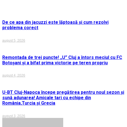
De ce apa din jacuzzi este lăptoasă și cum rezolvi
problema corect
august 5, 2026
Remontada de trei puncte! „U” Cluj a întors meciul cu FC
Botoșani și a bifat prima victorie pe teren propriu
august 4, 2026
U-BT Cluj-Napoca începe pregătirea pentru noul sezon și
sună adunarea! Amicale tari cu echipe din
România,Turcia și Grecia
august 3, 2026