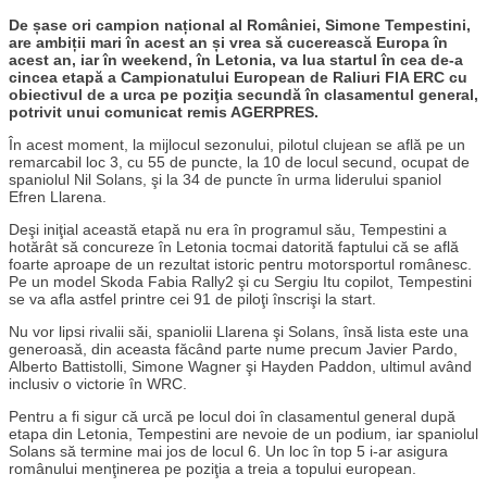
De șase ori campion național al României, Simone Tempestini,
are ambiții mari în acest an și vrea să cucerească Europa în
acest an, iar în weekend, în Letonia, va lua startul în cea de-a
cincea etapă a Campionatului European de Raliuri FIA ERC cu
obiectivul de a urca pe poziţia secundă în clasamentul general,
potrivit unui comunicat remis AGERPRES.
În acest moment, la mijlocul sezonului, pilotul clujean se află pe un
remarcabil loc 3, cu 55 de puncte, la 10 de locul secund, ocupat de
spaniolul Nil Solans, şi la 34 de puncte în urma liderului spaniol
Efren Llarena.
Deşi iniţial această etapă nu era în programul său, Tempestini a
hotărât să concureze în Letonia tocmai datorită faptului că se află
foarte aproape de un rezultat istoric pentru motorsportul românesc.
Pe un model Skoda Fabia Rally2 şi cu Sergiu Itu copilot, Tempestini
se va afla astfel printre cei 91 de piloţi înscrişi la start.
Nu vor lipsi rivalii săi, spaniolii Llarena şi Solans, însă lista este una
generoasă, din aceasta făcând parte nume precum Javier Pardo,
Alberto Battistolli, Simone Wagner şi Hayden Paddon, ultimul având
inclusiv o victorie în WRC.
Pentru a fi sigur că urcă pe locul doi în clasamentul general după
etapa din Letonia, Tempestini are nevoie de un podium, iar spaniolul
Solans să termine mai jos de locul 6. Un loc în top 5 i-ar asigura
românului menţinerea pe poziţia a treia a topului european.