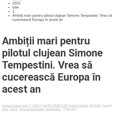
2022
iulie
1
Ambiții mari pentru pilotul clujean Simone Tempestini. Vrea să
cucerească Europa în acest an
Ambiții mari pentru
pilotul clujean Simone
Tempestini. Vrea să
cucerească Europa în
acest an
sportulclujean
iulie 1, 2022
in
ALTE SPORTURI
,
Automobilism
,
SLIDER
Tagged
raliu
,
raliuri
,
simone tempestini
,
tempestini
- 2 Minutes