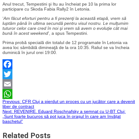
Anul trecut, Tempestini şi Itu au încheiat pe 10 la prima lor
participare cu Skoda Fabia Rally2 în Letonia.
‘
Am făcut eforturi pentru a fi prezenţi la această etapă, vrem să
luptăm până în ultima secundă pentru visul nostru. Le mulţumim
tuturor celor care cred în noi şi vrem să avem o evoluţie cât mai
bună în acest weekend
’, a spus Tempestini.
Prima probă specială din totalul de 12 programate în Letonia va
avea loc sâmbătă dimineaţă de la ora 10:35. Raliul se va încheia
duminică în jurul orei 19:00.
Facebook
Twitter
Email
Navigare
Previous:
CFR Cluj a pierdut un proces cu un jucător care a devenit
WhatsApp
liber de contract
Next:
REVENIRE. Eduard Roschnafsky a semnat cu U-BT Cluj:
în
„Sunt foarte bucuros să pot juca în orașul în care am învățat
baschetul”
articole
Related Posts