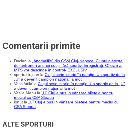
Comentarii primite
Dacian
la
„Anomaliile” din CSM Cluj-Napoca. Clubul plătește
doi antrenori ai unei secții fără sportivi înregistrați. Oficialii ai
MTS vor descinde în control- EXCLUSIV
sportulclujean
la
Clujul scrie istorie în natație. Un sportiv de la
„U” a devenit campion național la înot
Vass Attila
la
Clujul scrie istorie în natație. Un sportiv de la „U”
a devenit campion național la înot
Vasile Manu
la
„U” Cluj a pus în vânzare biletele pentru
meciul cu CSA Steaua
ionut
la
„U” Cluj a pus în vânzare biletele pentru meciul cu
CSA Steaua
ALTE SPORTURI