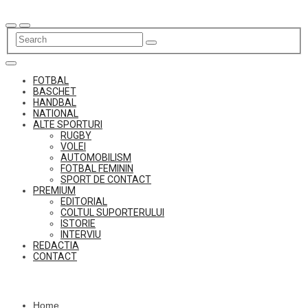
Skip
to
content
FOTBAL
BASCHET
HANDBAL
NATIONAL
ALTE SPORTURI
RUGBY
VOLEI
AUTOMOBILISM
FOTBAL FEMININ
SPORT DE CONTACT
PREMIUM
EDITORIAL
COLTUL SUPORTERULUI
ISTORIE
INTERVIU
REDACTIA
CONTACT
Home