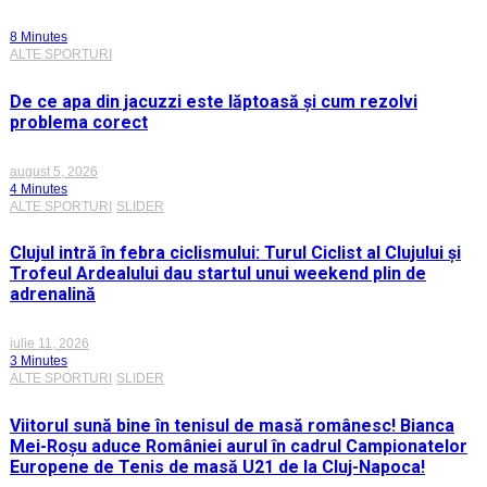
8 Minutes
ALTE SPORTURI
De ce apa din jacuzzi este lăptoasă și cum rezolvi
problema corect
august 5, 2026
4 Minutes
ALTE SPORTURI
SLIDER
Clujul intră în febra ciclismului: Turul Ciclist al Clujului și
Trofeul Ardealului dau startul unui weekend plin de
adrenalină
iulie 11, 2026
3 Minutes
ALTE SPORTURI
SLIDER
Viitorul sună bine în tenisul de masă românesc! Bianca
Mei-Roșu aduce României aurul în cadrul Campionatelor
Europene de Tenis de masă U21 de la Cluj-Napoca!