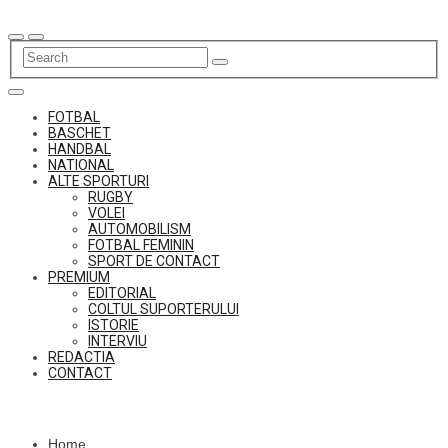
Skip
to
content
FOTBAL
BASCHET
HANDBAL
NATIONAL
ALTE SPORTURI
RUGBY
VOLEI
AUTOMOBILISM
FOTBAL FEMININ
SPORT DE CONTACT
PREMIUM
EDITORIAL
COLTUL SUPORTERULUI
ISTORIE
INTERVIU
REDACTIA
CONTACT
Home