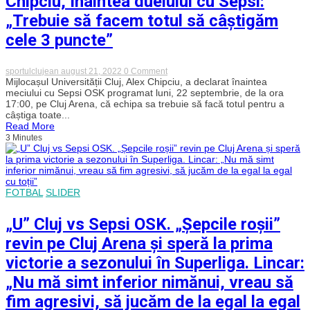
Chipciu, înaintea duelului cu Sepsi:
Campionilor
„Trebuie să facem totul să câștigăm
cele 3 puncte”
on
sportulclujean
august 21, 2022
0 Comment
Chipciu,
Mijlocașul Universității Cluj, Alex Chipciu, a declarat înaintea
înaintea
meciului cu Sepsi OSK programat luni, 22 septembrie, de la ora
duelului
17:00, pe Cluj Arena, că echipa sa trebuie să facă totul pentru a
cu
câștiga toate...
Sepsi:
Read More
„Trebuie
3 Minutes
să
facem
totul
să
câștigăm
cele
FOTBAL
SLIDER
3
puncte”
„U” Cluj vs Sepsi OSK. „Șepcile roșii”
revin pe Cluj Arena și speră la prima
victorie a sezonului în Superliga. Lincar:
„Nu mă simt inferior nimănui, vreau să
fim agresivi, să jucăm de la egal la egal