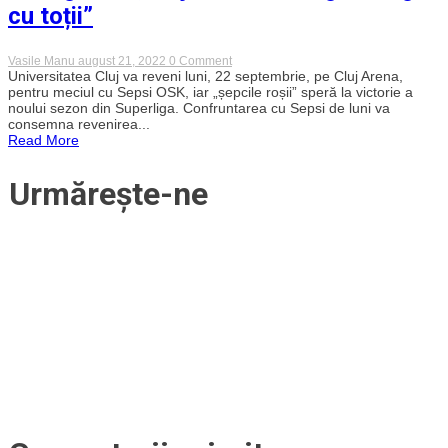
cu toții”
on
Vasile Manu
august 21, 2022
0 Comment
„U”
Universitatea Cluj va reveni luni, 22 septembrie, pe Cluj Arena,
Cluj
pentru meciul cu Sepsi OSK, iar „șepcile roșii” speră la victorie a
vs
noului sezon din Superliga. Confruntarea cu Sepsi de luni va
Sepsi
consemna revenirea...
OSK.
Read More
„Șepcile
roșii”
revin
Urmărește-ne
pe
Cluj
Arena
și
speră
la
prima
victorie
a
sezonului
în
Superliga.
Lincar:
„Nu
mă
simt
inferior
nimănui,
vreau