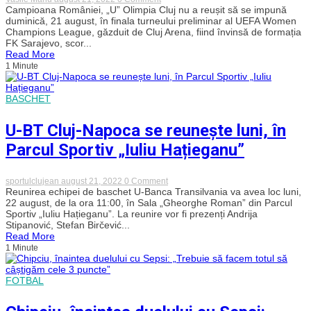
S-
Campioana României, „U” Olimpia Cluj nu a reușit să se impună
a
duminică, 21 august, în finala turneului preliminar al UEFA Women
încheiat
Champions League, găzduit de Cluj Arena, fiind învinsă de formația
visul
FK Sarajevo, scor...
european
Read More
pentru
1 Minute
„U”
Olimpia
Cluj.
Clujencele
BASCHET
au
cedat
la
U-BT Cluj-Napoca se reunește luni, în
limită
cu
Parcul Sportiv „Iuliu Hațieganu”
Sarajevo
în
finala
on
sportulclujean
august 21, 2022
0 Comment
turneului
U-
Reunirea echipei de baschet U-Banca Transilvania va avea loc luni,
preliminar
BT
22 august, de la ora 11:00, în Sala „Gheorghe Roman” din Parcul
și
Cluj-
au
Sportiv „Iuliu Hațieganu”. La reunire vor fi prezenți Andrija
Napoca
ratat
Stipanović, Stefan Birčević...
se
șansa
Read More
reunește
de
1 Minute
luni,
a
în
intra
Parcul
în
Sportiv
FOTBAL
play-
„Iuliu
off-
Hațieganu”
ului
Ligii