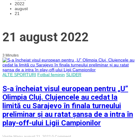
2022
august
21
21 august 2022
3 Minutes
ALTE SPORTURI
Fotbal feminin
SLIDER
S-a încheiat visul european pentru „U”
Olimpia Cluj. Clujencele au cedat la
limită cu Sarajevo în finala turneului
preliminar și au ratat șansa de a intra în
play-off-ului Ligii Campionilor
on
Vasile Manu
august 21, 2022
0 Comment