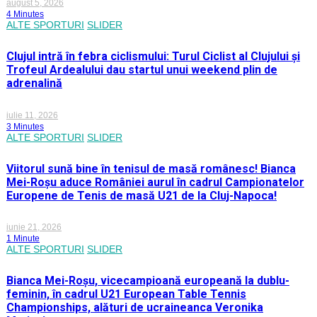
august 5, 2026
4 Minutes
ALTE SPORTURI
SLIDER
Clujul intră în febra ciclismului: Turul Ciclist al Clujului și
Trofeul Ardealului dau startul unui weekend plin de
adrenalină
iulie 11, 2026
3 Minutes
ALTE SPORTURI
SLIDER
Viitorul sună bine în tenisul de masă românesc! Bianca
Mei-Roșu aduce României aurul în cadrul Campionatelor
Europene de Tenis de masă U21 de la Cluj-Napoca!
iunie 21, 2026
1 Minute
ALTE SPORTURI
SLIDER
Bianca Mei-Roșu, vicecampioană europeană la dublu-
feminin, în cadrul U21 European Table Tennis
Championships, alături de ucraineanca Veronika