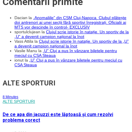
Comentarii primite
să
fim
agresivi,
să
Dacian
la
„Anomaliile” din CSM Cluj-Napoca. Clubul plătește
jucăm
de
doi antrenori ai unei secții fără sportivi înregistrați. Oficialii ai
la
MTS vor descinde în control- EXCLUSIV
egal
sportulclujean
la
Clujul scrie istorie în natație. Un sportiv de la
la
„U” a devenit campion național la înot
egal
Vass Attila
la
Clujul scrie istorie în natație. Un sportiv de la „U”
cu
a devenit campion național la înot
toții”
Vasile Manu
la
„U” Cluj a pus în vânzare biletele pentru
meciul cu CSA Steaua
ionut
la
„U” Cluj a pus în vânzare biletele pentru meciul cu
CSA Steaua
ALTE SPORTURI
8 Minutes
ALTE SPORTURI
De ce apa din jacuzzi este lăptoasă și cum rezolvi
problema corect