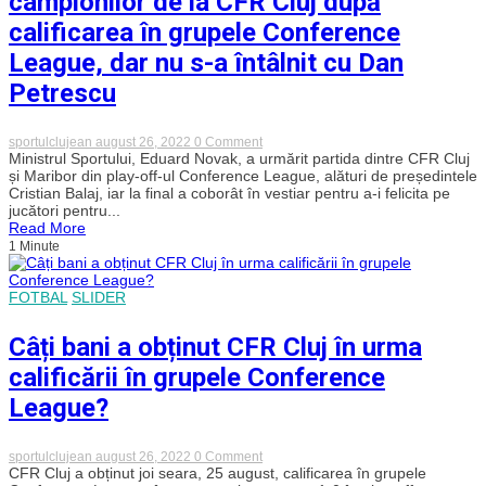
campionilor de la CFR Cluj după
calificarea în grupele Conference
League, dar nu s-a întâlnit cu Dan
Petrescu
on
sportulclujean
august 26, 2022
0 Comment
Ministrul
Ministrul Sportului, Eduard Novak, a urmărit partida dintre CFR Cluj
Sportului,
și Maribor din play-off-ul Conference League, alături de președintele
în
Cristian Balaj, iar la final a coborât în vestiar pentru a-i felicita pe
vestiarul
jucători pentru...
campionilor
Read More
de
1 Minute
la
CFR
Cluj
după
FOTBAL
SLIDER
calificarea
în
grupele
Câți bani a obținut CFR Cluj în urma
Conference
League,
calificării în grupele Conference
dar
nu
League?
s-
a
întâlnit
on
sportulclujean
august 26, 2022
0 Comment
cu
Câți
CFR Cluj a obținut joi seara, 25 august, calificarea în grupele
Dan
bani