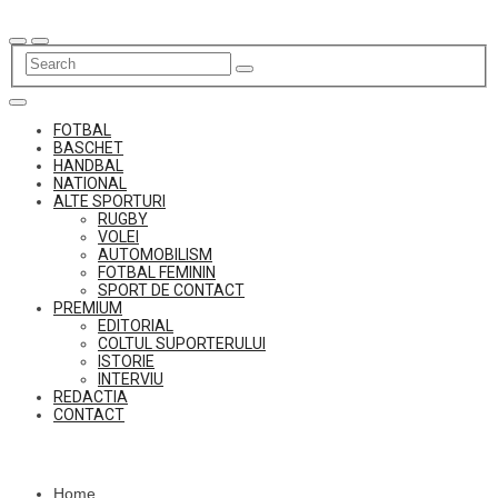
Skip
to
content
FOTBAL
BASCHET
HANDBAL
NATIONAL
ALTE SPORTURI
RUGBY
VOLEI
AUTOMOBILISM
FOTBAL FEMININ
SPORT DE CONTACT
PREMIUM
EDITORIAL
COLTUL SUPORTERULUI
ISTORIE
INTERVIU
REDACTIA
CONTACT
Home