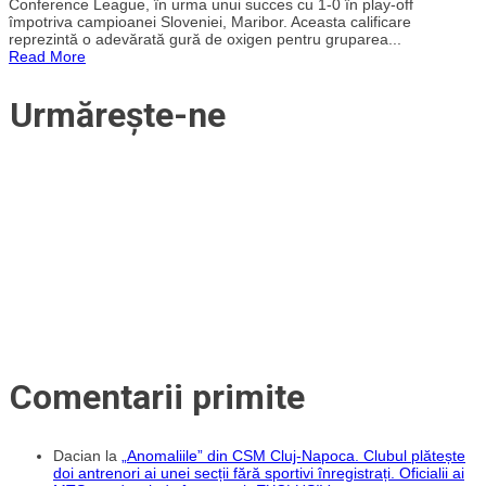
Conference League, în urma unui succes cu 1-0 în play-off
Petrescu
a
împotriva campioanei Sloveniei, Maribor. Aceasta calificare
obținut
reprezintă o adevărată gură de oxigen pentru gruparea...
CFR
Read More
Cluj
în
urma
Urmărește-ne
calificării
în
grupele
Conference
League?
Comentarii primite
Dacian
la
„Anomaliile” din CSM Cluj-Napoca. Clubul plătește
doi antrenori ai unei secții fără sportivi înregistrați. Oficialii ai