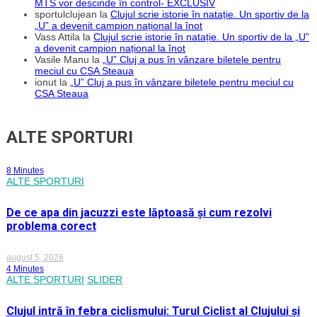
MTS vor descinde în control- EXCLUSIV
sportulclujean
la
Clujul scrie istorie în natație. Un sportiv de la
„U” a devenit campion național la înot
Vass Attila
la
Clujul scrie istorie în natație. Un sportiv de la „U”
a devenit campion național la înot
Vasile Manu
la
„U” Cluj a pus în vânzare biletele pentru
meciul cu CSA Steaua
ionut
la
„U” Cluj a pus în vânzare biletele pentru meciul cu
CSA Steaua
ALTE SPORTURI
8 Minutes
ALTE SPORTURI
De ce apa din jacuzzi este lăptoasă și cum rezolvi
problema corect
august 5, 2026
4 Minutes
ALTE SPORTURI
SLIDER
Clujul intră în febra ciclismului: Turul Ciclist al Clujului și