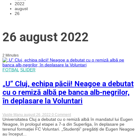
2022
august
26
26 august 2022
2 Minutes
FOTBAL
SLIDER
„U” Cluj, echipa păcii! Neagoe a debutat
cu o remiză albă pe banca alb-negrilor,
în deplasare la Voluntari
on
Vasile Manu
august 26, 2022
0 Comment
„U”
Universitatea Cluj a debutat cu o remiză albă în mandatul lui Eugen
Cluj,
Neagoe, în prologul etapei a 7-a din Superliga, în deplasare pe
echipa
terenul formației FC Voluntari. „Studenții” pregătiți de Eugen Neagoe
păcii!
au început...
Neagoe