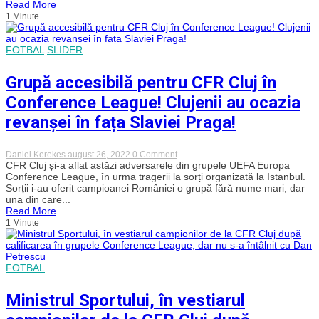
Read More
a
1 Minute
debutat
cu
o
remiză
FOTBAL
SLIDER
albă
pe
banca
Grupă accesibilă pentru CFR Cluj în
alb-
negrilor,
Conference League! Clujenii au ocazia
în
deplasare
revanșei în fața Slaviei Praga!
la
Voluntari
on
Daniel Kerekes
august 26, 2022
0 Comment
Grupă
CFR Cluj și-a aflat astăzi adversarele din grupele UEFA Europa
accesibilă
Conference League, în urma tragerii la sorți organizată la Istanbul.
pentru
Sorții i-au oferit campioanei României o grupă fără nume mari, dar
CFR
una din care...
Cluj
Read More
în
1 Minute
Conference
League!
Clujenii
au
ocazia
FOTBAL
revanșei
în
fața
Ministrul Sportului, în vestiarul
Slaviei
Praga!