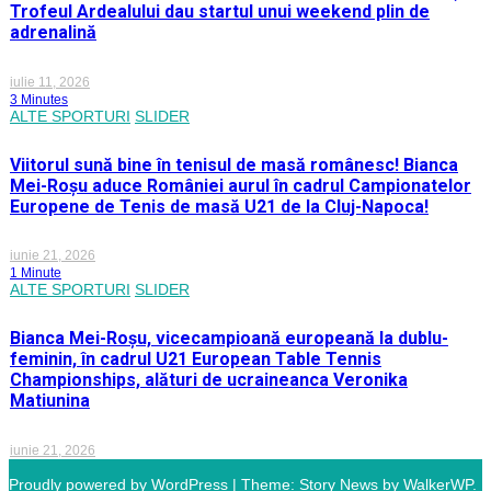
Trofeul Ardealului dau startul unui weekend plin de
adrenalină
iulie 11, 2026
3 Minutes
ALTE SPORTURI
SLIDER
Viitorul sună bine în tenisul de masă românesc! Bianca
Mei-Roșu aduce României aurul în cadrul Campionatelor
Europene de Tenis de masă U21 de la Cluj-Napoca!
iunie 21, 2026
1 Minute
ALTE SPORTURI
SLIDER
Bianca Mei-Roșu, vicecampioană europeană la dublu-
feminin, în cadrul U21 European Table Tennis
Championships, alături de ucraineanca Veronika
Matiunina
iunie 21, 2026
Proudly powered by WordPress
|
Theme: Story News by
WalkerWP
.