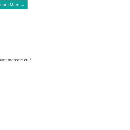
Learn More →
 sunt marcate cu
*