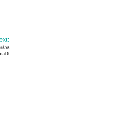
ext:
 mâna
inal 8