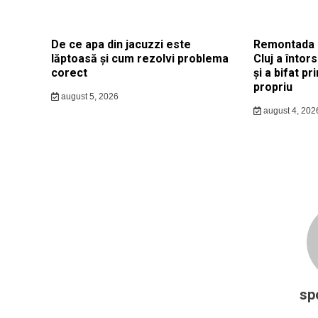
De ce apa din jacuzzi este
Remontada d
lăptoasă și cum rezolvi problema
Cluj a întor
corect
și a bifat p
propriu
august 5, 2026
august 4, 202
sp