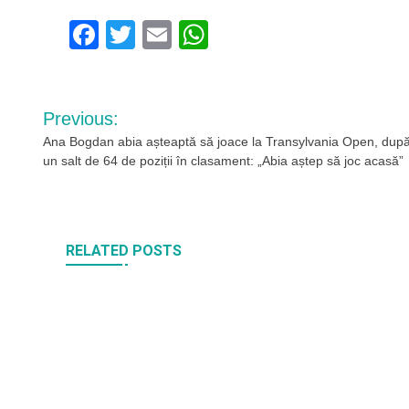
Facebook
Twitter
Email
WhatsApp
Navigare
Previous:
în
Ana Bogdan abia așteaptă să joace la Transylvania Open, dup
un salt de 64 de poziții în clasament: „Abia aștep să joc acasă”
articole
RELATED POSTS