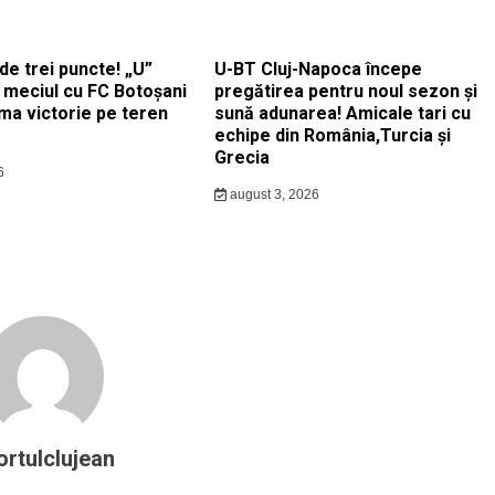
e trei puncte! „U”
U-BT Cluj-Napoca începe
s meciul cu FC Botoșani
pregătirea pentru noul sezon și
rima victorie pe teren
sună adunarea! Amicale tari cu
echipe din România,Turcia și
Grecia
6
august 3, 2026
ortulclujean