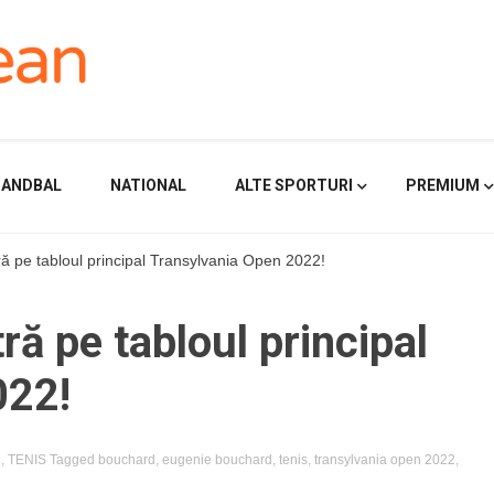
HANDBAL
NATIONAL
ALTE SPORTURI
PREMIUM
ă pe tabloul principal Transylvania Open 2022!
ă pe tabloul principal
022!
R
,
TENIS
Tagged
bouchard
,
eugenie bouchard
,
tenis
,
transylvania open 2022
,