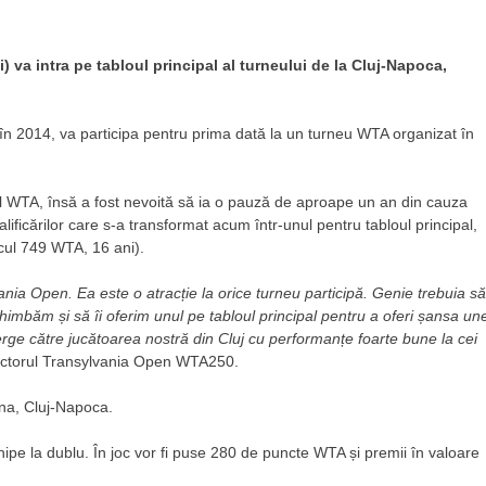
va intra pe tabloul principal al turneului de la Cluj-Napoca,
în 2014, va participa pentru prima dată la un turneu WTA organizat în
l WTA, însă a fost nevoită să ia o pauză de aproape un an din cauza
calificărilor care s-a transformat acum într-unul pentru tabloul principal,
cul 749 WTA, 16 ani).
ia Open. Ea este o atracție la orice turneu participă. Genie trebuia să
chimbăm și să îi oferim unul pe tabloul principal pentru a oferi șansa une
erge către jucătoarea nostră din Cluj cu performanțe foarte bune la cei
rectorul Transylvania Open WTA250.
ena, Cluj-Napoca.
ipe la dublu. În joc vor fi puse 280 de puncte WTA și premii în valoare