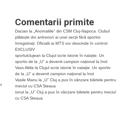
Comentarii primite
Dacian
la
„Anomaliile” din CSM Cluj-Napoca. Clubul
plătește doi antrenori ai unei secții fără sportivi
înregistrați. Oficialii ai MTS vor descinde în control-
EXCLUSIV
sportulclujean
la
Clujul scrie istorie în natație. Un
sportiv de la „U” a devenit campion național la înot
Vass Attila
la
Clujul scrie istorie în natație. Un sportiv
de la „U” a devenit campion național la înot
Vasile Manu
la
„U” Cluj a pus în vânzare biletele pentru
i
meciul cu CSA Steaua
ionut
la
„U” Cluj a pus în vânzare biletele pentru meciul
cu CSA Steaua