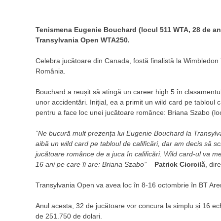
Tenismena Eugenie Bouchard (locul 511 WTA, 28 de ani) 
Transylvania Open WTA250.
Celebra jucătoare din Canada, fostă finalistă la Wimbledon 
România.
Bouchard a reușit să atingă un career high 5 în clasamentu
unor accidentări. Inițial, ea a primit un wild card pe tabloul 
pentru a face loc unei jucătoare românce: Briana Szabo (lo
”Ne bucură mult prezența lui Eugenie Bouchard la Transylvan
aibă un wild card pe tabloul de calificări, dar am decis să s
jucătoare românce de a juca în calificări. Wild card-ul va m
16 ani pe care îi are: Briana Szabo”
–
Patrick Ciorcilă
, di
Transylvania Open va avea loc în 8-16 octombrie în BT Ar
Anul acesta, 32 de jucătoare vor concura la simplu și 16 ech
de 251.750 de dolari.