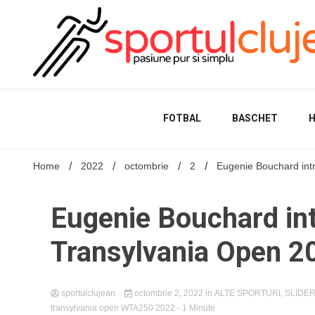
Skip
to
content
FOTBAL
BASCHET
Home
2022
octombrie
2
Eugenie Bouchard intr
Eugenie Bouchard intr
Transylvania Open 2
sportulclujean
octombrie 2, 2022
in
ALTE SPORTURI
,
SLIDE
transylvania open WTA250 2022
- 1 Minute