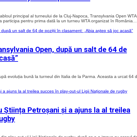
abloul principal al turneului de la Cluj-Napoca, Transylvania Open WT
a participa pentru prima dată la un turneu WTA organizat în România...
ansylvania Open, după un salt de 64 de
acasă”
 evoluția bună la turneul din Italia de la Parma. Aceasta a urcat 64 
 Știința Petroșani și a ajuns la al treilea
rugby
e din play-out-ul Ligii Naţionale de rugby, după ce s-a impus cu scorul d