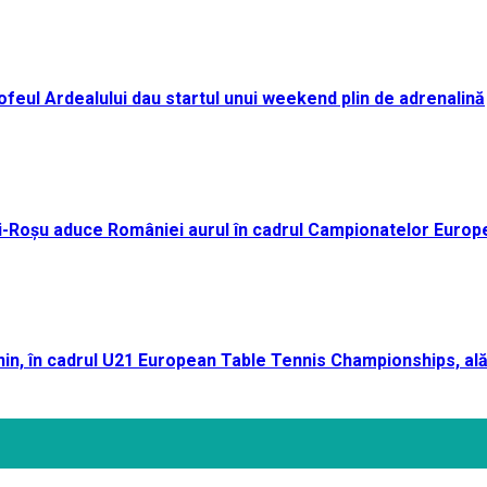
i Trofeul Ardealului dau startul unui weekend plin de adrenalină
ei-Roșu aduce României aurul în cadrul Campionatelor Europ
n, în cadrul U21 European Table Tennis Championships, ală