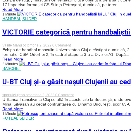
poziții
Cluj
17 împotriva formației CS Ştiinţa Petroşani, duminică, pe teren...
în
a
Read More
clasament:
obținut
1 Minute
„Abia
o
HANDBAL
SLIDER
aștep
victorie
să
categorică
joc
cu
VICTORIE categorică pentru handbaliștii 
acasă”
Știința
Petroșani
și
a
on
Vasile Manu
octombrie 2, 2022
0 Comment
ajuns
VICTORIE
Echipa de handbal masculin Universitatea Cluj a câștigat duminică, 2 o
la
categorică
formației CSM Odorhei 2, în cadrul etapei a 3-a a Diviziei A1. După...
al
pentru
Read More
treilea
handbaliștii
2 Minutes
succes
lui
BASCHET
în
„U”
play-
Cluj
out-
în
U-BT Cluj și-a găsit nașul! Clujenii au c
ul
duelul
Ligii
cu
Naționale
CSM
de
Odorhei
on
sportulclujean
octombrie 2, 2022
0 Comment
rugby
U-
U-Banca Transilvania Cluj se află în aceste zile la București, unde evo
BT
Mihai Silvășan au cedat confruntarea cu Dinamo București, scor 69-67.
Cluj
Read More
și-
1 Minute
a
FOTBAL
SLIDER
găsit
nașul!
Clujenii