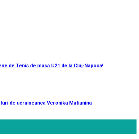
ene de Tenis de masă U21 de la Cluj-Napoca!
turi de ucraineanca Veronika Matiunina