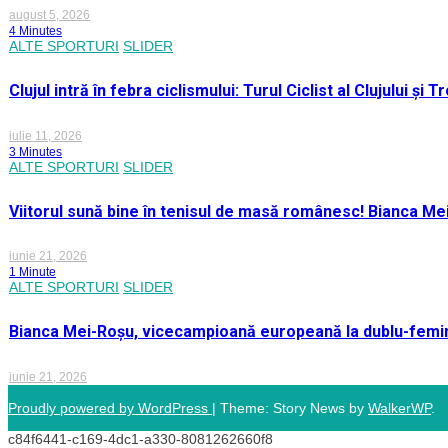
august 5, 2026
4 Minutes
ALTE SPORTURI
SLIDER
Clujul intră în febra ciclismului: Turul Ciclist al Clujului ș
iulie 11, 2026
3 Minutes
ALTE SPORTURI
SLIDER
Viitorul sună bine în tenisul de masă românesc! Bianca M
iunie 21, 2026
1 Minute
ALTE SPORTURI
SLIDER
Bianca Mei-Roșu, vicecampioană europeană la dublu-femini
iunie 21, 2026
Proudly powered by WordPress
|
Theme: Story News by
WalkerWP
.
c84f6441-c169-4dc1-a330-8081262660f8