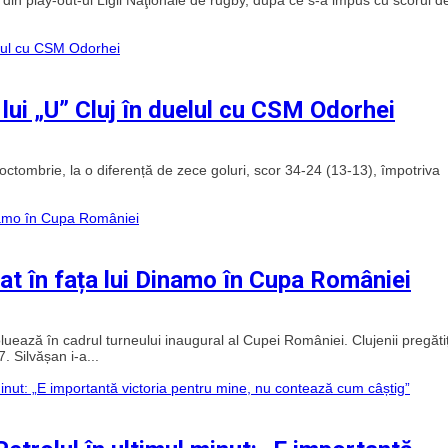
lui „U” Cluj în duelul cu CSM Odorhei
ctombrie, la o diferență de zece goluri, scor 34-24 (13-13), împotriva
edat în fața lui Dinamo în Cupa României
luează în cadrul turneului inaugural al Cupei României. Clujenii pregăti
 Silvășan i-a...