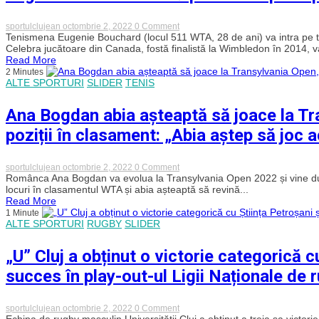
și
este
la
on
sportulclujean
octombrie 2, 2022
0 Comment
mâna
Eugenie
Tenismena Eugenie Bouchard (locul 511 WTA, 28 de ani) va intra pe t
celorlalte
Bouchard
Celebra jucătoare din Canada, fostă finalistă la Wimbledon în 2014, v
rezultate
intră
Read More
din
pe
2 Minutes
Cupa
tabloul
ALTE SPORTURI
SLIDER
TENIS
României
principal
pentru
Transylvania
calificarea
Open 2022!
Ana Bogdan abia așteaptă să joace la Tr
în
Final
poziții în clasament: „Abia aștep să joc 
8
on
sportulclujean
octombrie 2, 2022
0 Comment
Ana
Românca Ana Bogdan va evolua la Transylvania Open 2022 și vine după
Bogdan
locuri în clasamentul WTA și abia așteaptă să revină...
abia
Read More
așteaptă
1 Minute
să
ALTE SPORTURI
RUGBY
SLIDER
joace
la
Transylvania
„U” Cluj a obținut o victorie categorică cu
Open,
după
succes în play-out-ul Ligii Naționale de 
un
salt
de
64
on
sportulclujean
octombrie 2, 2022
0 Comment
de
„U”
Echipa de rugby masculin Universității Cluj a obţinut a treia sa victori