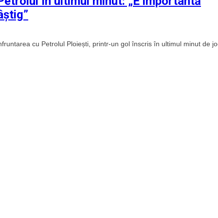
etrolul în ultimul minut: „E importantă
âștig”
ntarea cu Petrolul Ploiești, printr-un gol înscris în ultimul minut de j