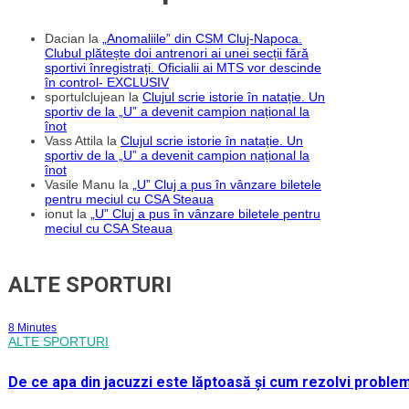
Dacian
la
„Anomaliile” din CSM Cluj-Napoca.
Clubul plătește doi antrenori ai unei secții fără
sportivi înregistrați. Oficialii ai MTS vor descinde
în control- EXCLUSIV
sportulclujean
la
Clujul scrie istorie în natație. Un
sportiv de la „U” a devenit campion național la
înot
Vass Attila
la
Clujul scrie istorie în natație. Un
sportiv de la „U” a devenit campion național la
înot
Vasile Manu
la
„U” Cluj a pus în vânzare biletele
pentru meciul cu CSA Steaua
ionut
la
„U” Cluj a pus în vânzare biletele pentru
meciul cu CSA Steaua
ALTE SPORTURI
8 Minutes
ALTE SPORTURI
De ce apa din jacuzzi este lăptoasă și cum rezolvi proble