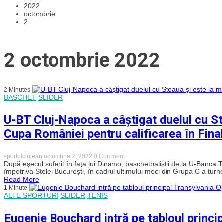
2022
octombrie
2
2 octombrie 2022
2 Minutes
BASCHET
SLIDER
U-BT Cluj-Napoca a câștigat duelul cu Ste
Cupa României pentru calificarea în Fina
on
sportulclujean
octombrie 2, 2022
0 Comment
U-
După eșecul suferit în fața lui Dinamo, baschetbaliștii de la U-Banca
BT
împotriva Stelei București, în cadrul ultimului meci din Grupa C a turne
Cluj-
Read More
Napoca
1 Minute
a
ALTE SPORTURI
SLIDER
TENIS
câștigat
duelul
cu
Eugenie Bouchard intră pe tabloul princi
Steaua