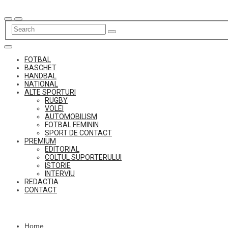
Skip
to
content
FOTBAL
BASCHET
HANDBAL
NATIONAL
ALTE SPORTURI
RUGBY
VOLEI
AUTOMOBILISM
FOTBAL FEMININ
SPORT DE CONTACT
PREMIUM
EDITORIAL
COLTUL SUPORTERULUI
ISTORIE
INTERVIU
REDACTIA
CONTACT
Home