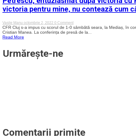
Petrescu, entuziasmat după victoria cu P
au
cedat
victoria pentru mine, nu contează cum c
în
fața
lui
Dinamo
on
Vasile Manu
octombrie 2, 2022
0 Comment
în
Petrescu,
CFR Cluj s-a impus cu scorul de 1-0 sâmbătă seara, la Mediaș, în confru
Cupa
entuziasmat
Cristian Manea. La conferința de presă de la...
României
după
Read More
victoria
cu
Petrolul
Urmărește-ne
în
ultimul
minut:
„E
importantă
victoria
pentru
mine,
nu
contează
cum
câștig”
Comentarii primite