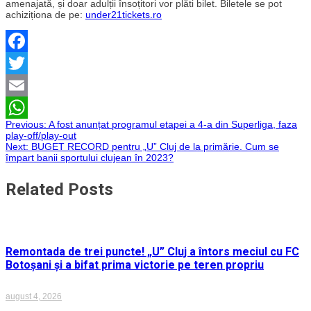
amenajată, și doar adulții însoțitori vor plăti bilet. Biletele se pot
achiziționa de pe:
under21tickets.ro
Facebook
Twitter
Email
Navigare
Previous:
A fost anunțat programul etapei a 4-a din Superliga, faza
WhatsApp
play-off/play-out
Next:
BUGET RECORD pentru „U” Cluj de la primărie. Cum se
în
împart banii sportului clujean în 2023?
articole
Related Posts
Remontada de trei puncte! „U” Cluj a întors meciul cu FC
Botoșani și a bifat prima victorie pe teren propriu
august 4, 2026