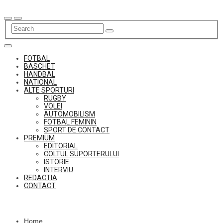
Skip
to
content
FOTBAL
BASCHET
HANDBAL
NATIONAL
ALTE SPORTURI
RUGBY
VOLEI
AUTOMOBILISM
FOTBAL FEMININ
SPORT DE CONTACT
PREMIUM
EDITORIAL
COLTUL SUPORTERULUI
ISTORIE
INTERVIU
REDACTIA
CONTACT
Home