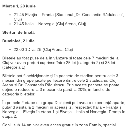
Miercuri, 28 iunie
21:45 Elveția – Franța (Stadionul „Dr. Constantin Rădulescu”,
Cluj)
21:45 Italia – Norvegia (Cluj Arena, Cluj)
Sferturi de finală
Duminică, 2 iulie
22:00 1D vs 2B (Cluj Arena, Cluj)
Biletele au fost puse deja în vânzare și toate cele 7 meciuri de la
Cluj vor avea prețuri cuprinse între 25 lei (categoria 2) și 35 lei
(categoria 1).
Biletele pot fi achiziționate și în pachete de stadion pentru cele 3
meciuri din grupe jucate pe fiecare dintre cele 2 stadioane, Cluj
Arena și Dr. Constantin Rădulescu. Prin aceste pachete se poate
obține o reducere la 3 meciuri de până la 20%, în funcție de
categoria biletelor.
În primele 2 etape din grupa D clujenii pot avea o experiență aparte,
putând asista la 2 meciuri în aceeași zi, respectiv: Italia – Franța și
Norvegia – Elveția în etapa 1 și Elveția – Italia și Norvegia- Franța în
etapa 2.
Copiii sub 14 ani vor avea acces gratuit în zona Family, special