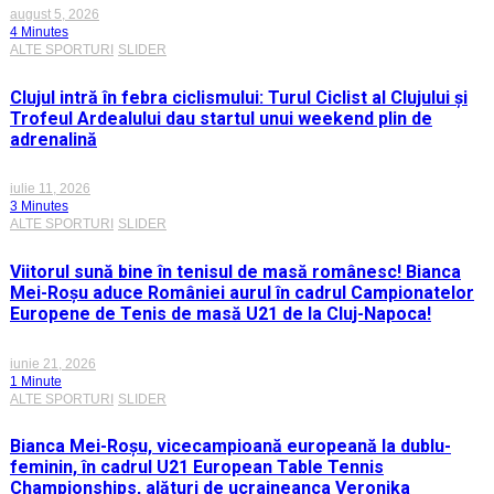
august 5, 2026
4 Minutes
ALTE SPORTURI
SLIDER
Clujul intră în febra ciclismului: Turul Ciclist al Clujului și
Trofeul Ardealului dau startul unui weekend plin de
adrenalină
iulie 11, 2026
3 Minutes
ALTE SPORTURI
SLIDER
Viitorul sună bine în tenisul de masă românesc! Bianca
Mei-Roșu aduce României aurul în cadrul Campionatelor
Europene de Tenis de masă U21 de la Cluj-Napoca!
iunie 21, 2026
1 Minute
ALTE SPORTURI
SLIDER
Bianca Mei-Roșu, vicecampioană europeană la dublu-
feminin, în cadrul U21 European Table Tennis
Championships, alături de ucraineanca Veronika