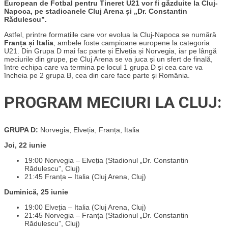
European de Fotbal pentru Tineret U21 vor fi găzduite la Cluj-
Napoca, pe stadioanele Cluj Arena și „Dr. Constantin
Rădulescu”.
Astfel, printre formațiile care vor evolua la Cluj-Napoca se numără
Franța și Italia
, ambele foste campioane europene la categoria
U21. Din Grupa D mai fac parte și Elveția și Norvegia, iar pe lângă
meciurile din grupe, pe Cluj Arena se va juca și un sfert de finală,
între echipa care va termina pe locul 1 grupa D și cea care va
încheia pe 2 grupa B, cea din care face parte și România.
PROGRAM MECIURI LA CLUJ:
GRUPA D:
Norvegia, Elveția, Franța, Italia
Joi, 22 iunie
19:00 Norvegia – Elveția (Stadionul „Dr. Constantin
Rădulescu”, Cluj)
21:45 Franța – Italia (Cluj Arena, Cluj)
Duminică, 25 iunie
19:00 Elveția – Italia (Cluj Arena, Cluj)
21:45 Norvegia – Franța (Stadionul „Dr. Constantin
Rădulescu”, Cluj)