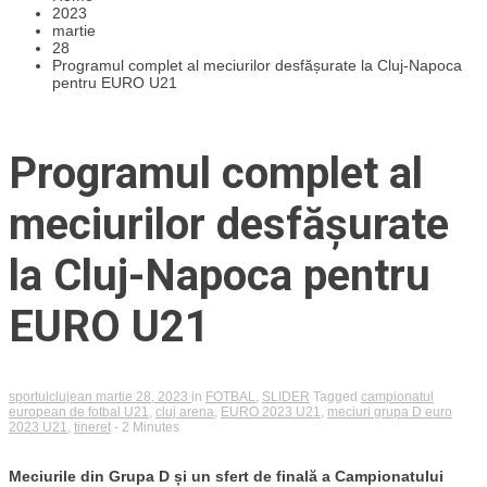
2023
martie
28
Programul complet al meciurilor desfășurate la Cluj-Napoca
pentru EURO U21
Programul complet al
meciurilor desfășurate
la Cluj-Napoca pentru
EURO U21
sportulclujean
martie 28, 2023
in
FOTBAL
,
SLIDER
Tagged
campionatul
european de fotbal U21
,
cluj arena
,
EURO 2023 U21
,
meciuri grupa D euro
2023 U21
,
tineret
- 2 Minutes
Meciurile din Grupa D și un sfert de finală a Campionatului