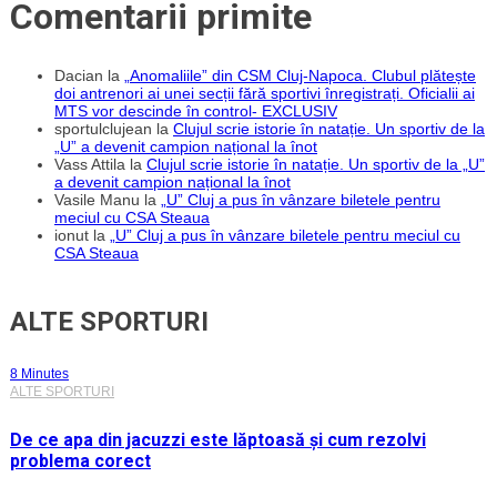
Comentarii primite
Dacian
la
„Anomaliile” din CSM Cluj-Napoca. Clubul plătește
doi antrenori ai unei secții fără sportivi înregistrați. Oficialii ai
MTS vor descinde în control- EXCLUSIV
sportulclujean
la
Clujul scrie istorie în natație. Un sportiv de la
„U” a devenit campion național la înot
Vass Attila
la
Clujul scrie istorie în natație. Un sportiv de la „U”
a devenit campion național la înot
Vasile Manu
la
„U” Cluj a pus în vânzare biletele pentru
meciul cu CSA Steaua
ionut
la
„U” Cluj a pus în vânzare biletele pentru meciul cu
CSA Steaua
ALTE SPORTURI
8 Minutes
ALTE SPORTURI
De ce apa din jacuzzi este lăptoasă și cum rezolvi
problema corect