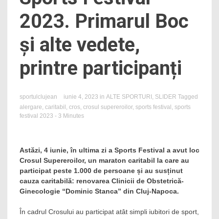
2023. Primarul Boc
și alte vedete,
printre participanți
sportulclujean
iunie 4, 2023
in
ALTE SPORTURI
,
SLIDER
Tagged
alergare
,
caritabil
,
cros
,
crosul supereroilor
,
sports festival
,
sports
festival 2023
- 3 Minutes
Astăzi, 4 iunie, în ultima zi a Sports Festival a avut loc
Crosul Supereroilor, un maraton caritabil la care au
participat peste 1.000 de persoane și au susținut
cauza caritabilă: renovarea Clinicii de Obstetrică-
Ginecologie “Dominic Stanca” din Cluj-Napoca.
În cadrul Crosului au participat atât simpli iubitori de sport,