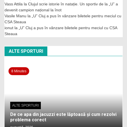
Vass Attila
la
Clujul scrie istorie în natație. Un sportiv de la „U” a
devenit campion național la înot
Vasile Manu
la
„U” Cluj a pus în vânzare biletele pentru meciul cu
CSA Steaua
ionut
la
„U” Cluj a pus în vânzare biletele pentru meciul cu CSA
Steaua
ALTE SPORTURI
8 Minutes
ALTE SPORTURI
De ce apa din jacuzzi este lăptoasă și cum rezolvi
problema corect