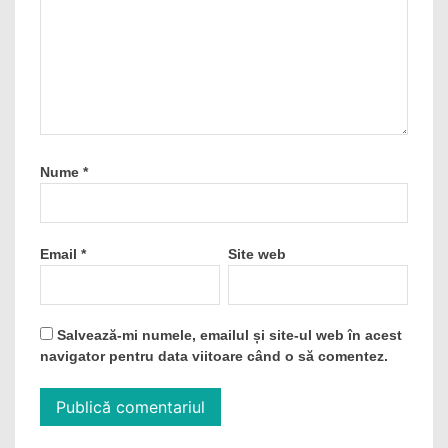
Nume
*
Email
*
Site web
Salvează-mi numele, emailul și site-ul web în acest
navigator pentru data viitoare când o să comentez.