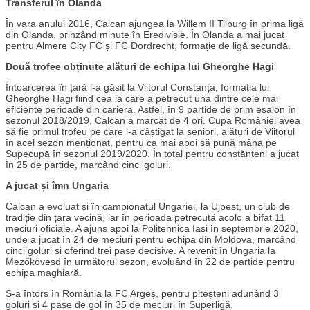
Transferul în Olanda
În vara anului 2016, Calcan ajungea la Willem II Tilburg în prima ligă
din Olanda, prinzând minute în Eredivisie. În Olanda a mai jucat
pentru Almere City FC și FC Dordrecht, formație de ligă secundă.
Două trofee obținute alături de echipa lui Gheorghe Hagi
Întoarcerea în țară l-a găsit la Viitorul Constanța, formația lui
Gheorghe Hagi fiind cea la care a petrecut una dintre cele mai
eficiente perioade din carieră. Astfel, în 9 partide de prim eșalon în
sezonul 2018/2019, Calcan a marcat de 4 ori. Cupa României avea
să fie primul trofeu pe care l-a câștigat la seniori, alături de Viitorul
în acel sezon menționat, pentru ca mai apoi să pună mâna pe
Supecupă în sezonul 2019/2020. În total pentru constănțeni a jucat
în 25 de partide, marcând cinci goluri.
A jucat și îmn Ungaria
Calcan a evoluat și în campionatul Ungariei, la Ujpest, un club de
tradiție din țara vecină, iar în perioada petrecută acolo a bifat 11
meciuri oficiale. A ajuns apoi la Politehnica Iași în septembrie 2020,
unde a jucat în 24 de meciuri pentru echipa din Moldova, marcând
cinci goluri și oferind trei pase decisive. A revenit în Ungaria la
Mezőkövesd în următorul sezon, evoluând în 22 de partide pentru
echipa maghiară.
S-a întors în România la FC Argeș, pentru piteșteni adunând 3
goluri și 4 pase de gol în 35 de meciuri în Superligă.