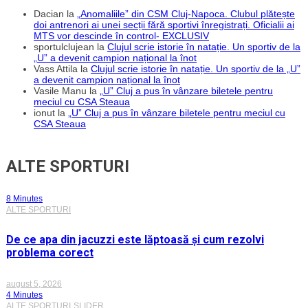
Dacian
la
„Anomaliile” din CSM Cluj-Napoca. Clubul plătește
doi antrenori ai unei secții fără sportivi înregistrați. Oficialii ai
MTS vor descinde în control- EXCLUSIV
sportulclujean
la
Clujul scrie istorie în natație. Un sportiv de la
„U” a devenit campion național la înot
Vass Attila
la
Clujul scrie istorie în natație. Un sportiv de la „U”
a devenit campion național la înot
Vasile Manu
la
„U” Cluj a pus în vânzare biletele pentru
meciul cu CSA Steaua
ionut
la
„U” Cluj a pus în vânzare biletele pentru meciul cu
CSA Steaua
ALTE SPORTURI
8 Minutes
ALTE SPORTURI
De ce apa din jacuzzi este lăptoasă și cum rezolvi
problema corect
august 5, 2026
4 Minutes
ALTE SPORTURI
SLIDER