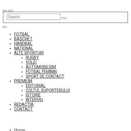
Skip
to
content
FOTBAL
BASCHET
HANDBAL
NATIONAL
ALTE SPORTURI
RUGBY
VOLEI
AUTOMOBILISM
FOTBAL FEMININ
SPORT DE CONTACT
PREMIUM
EDITORIAL
COLTUL SUPORTERULUI
ISTORIE
INTERVIU
REDACTIA
CONTACT
Home