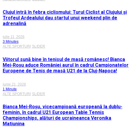
Clujul intră în febra ciclismului: Turul Ciclist al Clujului și
Trofeul Ardealului dau startul unui weekend plin de
adrenalină
iulie 11, 2026
3 Minutes
ALTE SPORTURI
SLIDER
Viitorul sună bine în tenisul de masă românesc! Bianca
Mei-Roșu aduce României aurul în cadrul Campionatelor
Europene de Tenis de masă U21 de la Cluj-Napoca!
iunie 21, 2026
1 Minute
ALTE SPORTURI
SLIDER
Bianca Mei-Roșu, vicecampioană europeană la dublu-
feminin, în cadrul U21 European Table Tennis
Championships, alături de ucraineanca Veronika
Matiunina