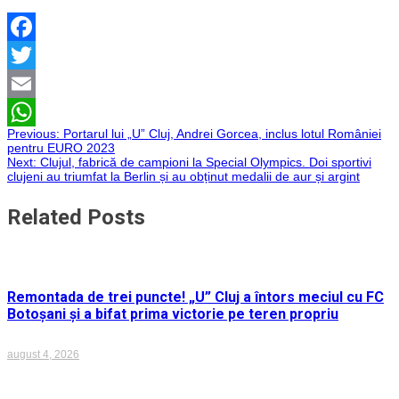
Facebook
Twitter
Email
Navigare
Previous:
Portarul lui „U” Cluj, Andrei Gorcea, inclus lotul României
WhatsApp
pentru EURO 2023
Next:
Clujul, fabrică de campioni la Special Olympics. Doi sportivi
în
clujeni au triumfat la Berlin și au obținut medalii de aur și argint
articole
Related Posts
Remontada de trei puncte! „U” Cluj a întors meciul cu FC
Botoșani și a bifat prima victorie pe teren propriu
august 4, 2026