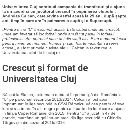
Universitatea Cluj continuă campania de transferuri și a ajuns
la un acord și cu jucătorul crescut în pepinierea clubului,
Andreias Calcan, care revine astfel acasă la 29 ani, după șapte
ani, timp în care are în palmares o cupă și o Supercupă.
„
Pentru mine ”U” înseamnă acasă. Este clubul unde am crescut,
unde am învățat să joc fotbal, unde am făcut pasul în fotbalul
profesionist. Am petrecut șase ani din viață aici. E un moment fericit
pentru mine, un moment frumos și sunt foarte încântat să revin
acasă
„, au fost primele cuvinte ale lui Calcan la revenirea la
Universitatea, citat de fcucluj.ro.
Crescut și format de
Universitatea Cluj
Născut la Slatina, extrema a debutat în prima ligă din România la
”U” pe parcursul sezonului 2013/2014. Calcan a fost apoi
împrumutat în liga secundă la CSM Râmnicu Vâlcea pentru câteva
luni și s-a întors în alb-negru pentru a fi parte din lotul care a ajuns
în finala Cupei României din 2015. Pentru ”U” a jucat în 47 de
partide, marcând un gol într-un meci din liga secundă cu Chindia
Târgoviște din sezonul 2015/2016.