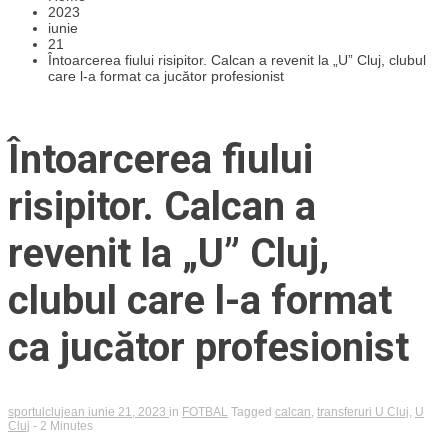
2023
iunie
21
Întoarcerea fiului risipitor. Calcan a revenit la „U” Cluj, clubul
care l-a format ca jucător profesionist
Întoarcerea fiului
risipitor. Calcan a
revenit la „U” Cluj,
clubul care l-a format
ca jucător profesionist
sportulclujean
iunie 21, 2023
in
FOTBAL
Tagged
calcan
,
transferuri U Cluj
,
U
Cluj
- 2 Minutes