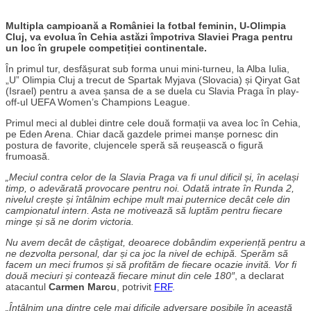
Multipla campioană a României la fotbal feminin, U-Olimpia
Cluj, va evolua în Cehia astăzi împotriva Slaviei Praga pentru
un loc în grupele competiției continentale.
În primul tur, desfășurat sub forma unui mini-turneu, la Alba Iulia,
„U” Olimpia Cluj a trecut de Spartak Myjava (Slovacia) și Qiryat Gat
(Israel) pentru a avea șansa de a se duela cu Slavia Praga în play-
off-ul UEFA Women’s Champions League.
Primul meci al dublei dintre cele două formații va avea loc în Cehia,
pe Eden Arena. Chiar dacă gazdele primei manșe pornesc din
postura de favorite, clujencele speră să reușească o figură
frumoasă.
„Meciul contra celor de la Slavia Praga va fi unul dificil și, în același
timp, o adevărată provocare pentru noi. Odată intrate în Runda 2,
nivelul crește și întâlnim echipe mult mai puternice decât cele din
campionatul intern. Asta ne motivează să luptăm pentru fiecare
minge și să ne dorim victoria.
Nu avem decât de câștigat, deoarece dobândim experiență pentru a
ne dezvolta personal, dar și ca joc la nivel de echipă. Sperăm să
facem un meci frumos și să profităm de fiecare ocazie invită. Vor fi
două meciuri și contează fiecare minut din cele 180″
, a declarat
atacantul
Carmen Marcu
, potrivit
FRF
.
„Întâlnim una dintre cele mai dificile adversare posibile în această