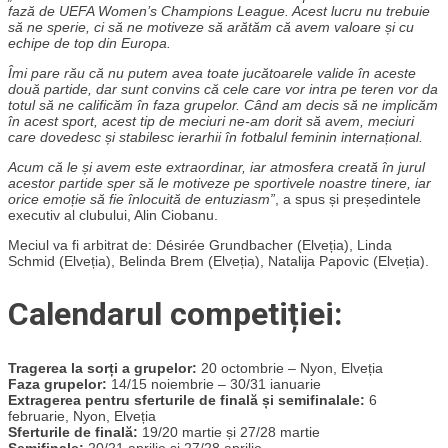
fază de UEFA Women’s Champions League. Acest lucru nu trebuie
să ne sperie, ci să ne motiveze să arătăm că avem valoare și cu
echipe de top din Europa.
Îmi pare rău că nu putem avea toate jucătoarele valide în aceste
două partide, dar sunt convins că cele care vor intra pe teren vor da
totul să ne calificăm în faza grupelor. Când am decis să ne implicăm
în acest sport, acest tip de meciuri ne-am dorit să avem, meciuri
care dovedesc și stabilesc ierarhii în fotbalul feminin internațional.
Acum că le și avem este extraordinar, iar atmosfera creată în jurul
acestor partide sper să le motiveze pe sportivele noastre tinere, iar
orice emoție să fie înlocuită de entuziasm”
, a spus și președintele
executiv al clubului, Alin Ciobanu.
Meciul va fi arbitrat de: Désirée Grundbacher (Elveția), Linda
Schmid (Elveția), Belinda Brem (Elveția), Natalija Papovic (Elveția).
Calendarul competiției:
Tragerea la sorți a grupelor:
20 octombrie – Nyon, Elveția
Faza grupelor:
14/15 noiembrie – 30/31 ianuarie
Extragerea pentru sferturile de finală și semifinalale:
6
februarie, Nyon, Elveția
Sferturile de finală:
19/20 martie și 27/28 martie
Semifinale:
20/21 aprilie și 27/28 aprilie