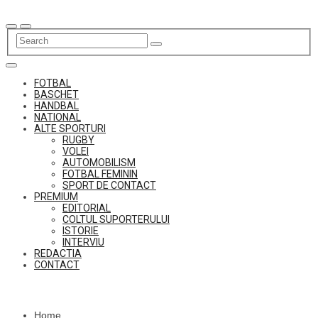
Skip
to
content
FOTBAL
BASCHET
HANDBAL
NATIONAL
ALTE SPORTURI
RUGBY
VOLEI
AUTOMOBILISM
FOTBAL FEMININ
SPORT DE CONTACT
PREMIUM
EDITORIAL
COLTUL SUPORTERULUI
ISTORIE
INTERVIU
REDACTIA
CONTACT
Home