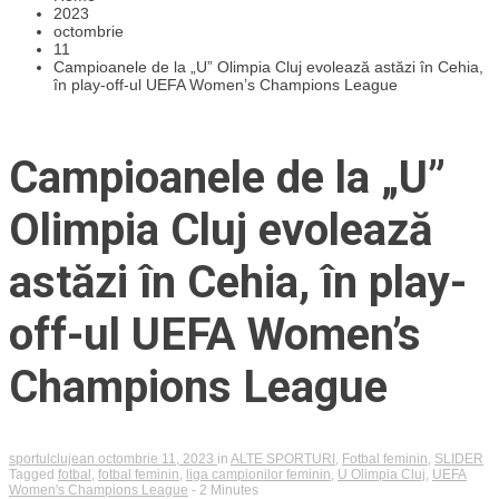
2023
octombrie
11
Campioanele de la „U” Olimpia Cluj evolează astăzi în Cehia,
în play-off-ul UEFA Women’s Champions League
Campioanele de la „U”
Olimpia Cluj evolează
astăzi în Cehia, în play-
off-ul UEFA Women’s
Champions League
sportulclujean
octombrie 11, 2023
in
ALTE SPORTURI
,
Fotbal feminin
,
SLIDER
Tagged
fotbal
,
fotbal feminin
,
liga campionilor feminin
,
U Olimpia Cluj
,
UEFA
Women's Champions League
- 2 Minutes