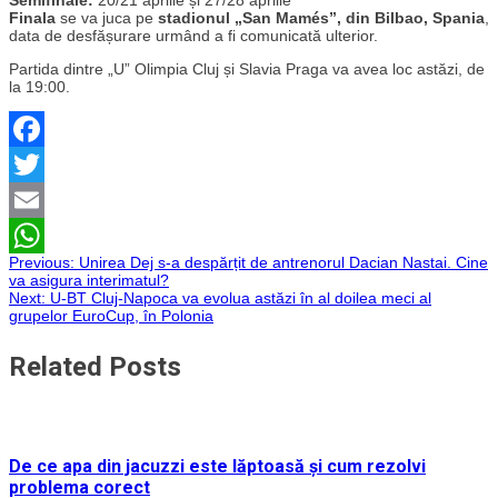
Finala
se va juca pe
s
tadionul „San Mamés”, din Bilbao, Spania
,
data de desfășurare urmând a fi comunicată ulterior.
Partida dintre „U” Olimpia Cluj și Slavia Praga va avea loc astăzi, de
la 19:00.
Facebook
Twitter
Email
Navigare
Previous:
Unirea Dej s-a despărțit de antrenorul Dacian Nastai. Cine
WhatsApp
va asigura interimatul?
Next:
U-BT Cluj-Napoca va evolua astăzi în al doilea meci al
în
grupelor EuroCup, în Polonia
articole
Related Posts
De ce apa din jacuzzi este lăptoasă și cum rezolvi
problema corect