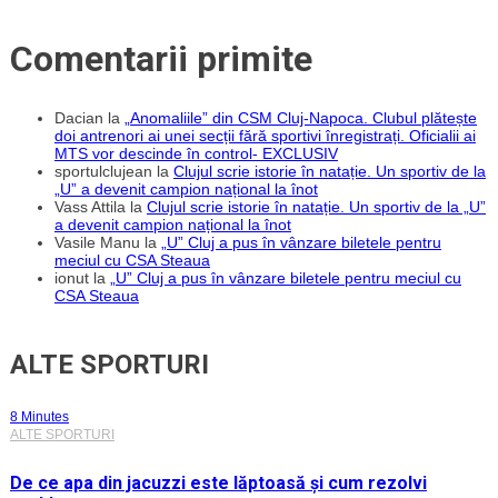
Comentarii primite
Dacian
la
„Anomaliile” din CSM Cluj-Napoca. Clubul plătește
doi antrenori ai unei secții fără sportivi înregistrați. Oficialii ai
MTS vor descinde în control- EXCLUSIV
sportulclujean
la
Clujul scrie istorie în natație. Un sportiv de la
„U” a devenit campion național la înot
Vass Attila
la
Clujul scrie istorie în natație. Un sportiv de la „U”
a devenit campion național la înot
Vasile Manu
la
„U” Cluj a pus în vânzare biletele pentru
meciul cu CSA Steaua
ionut
la
„U” Cluj a pus în vânzare biletele pentru meciul cu
CSA Steaua
ALTE SPORTURI
8 Minutes
ALTE SPORTURI
De ce apa din jacuzzi este lăptoasă și cum rezolvi