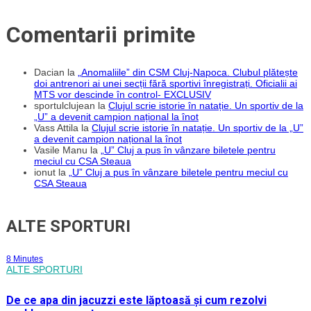
Comentarii primite
Dacian
la
„Anomaliile” din CSM Cluj-Napoca. Clubul plătește
doi antrenori ai unei secții fără sportivi înregistrați. Oficialii ai
MTS vor descinde în control- EXCLUSIV
sportulclujean
la
Clujul scrie istorie în natație. Un sportiv de la
„U” a devenit campion național la înot
Vass Attila
la
Clujul scrie istorie în natație. Un sportiv de la „U”
a devenit campion național la înot
Vasile Manu
la
„U” Cluj a pus în vânzare biletele pentru
meciul cu CSA Steaua
ionut
la
„U” Cluj a pus în vânzare biletele pentru meciul cu
CSA Steaua
ALTE SPORTURI
8 Minutes
ALTE SPORTURI
De ce apa din jacuzzi este lăptoasă și cum rezolvi