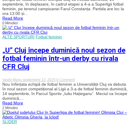
speriat!
Cluj
septembrie, în deplasare, în cadrul etapei a 4-a a Superligii fotbal
întâlnește
feminin, pe terenul campioanei Farul Constanța. Partida are loc la
duminică
ora 13:00 și...
la
Read More
Constanța
0 Minutes
campioana
Farul
ALTE SPORTURI
Fotbal feminin
„U” Cluj începe duminică noul sezon de
fotbal feminin într-un derby cu rivala
CFR Cluj
on
Vasile Manu
septembrie 13, 2025
0 Comment
„U”
Nou înființata echipă de fotbal feminin a Universității Cluj va debuta
Cluj
în noul sezon competițional al Ligii a 3-a de fotbal feminin duminică,
începe
14 septembrie, în Parcul Sportiv „Iuliu Hațieganu”. Meciul va începe
duminică
duminică,...
noul
Read More
sezon
2 Minutes
de
fotbal
feminin
într-
SLIDER
un
derby