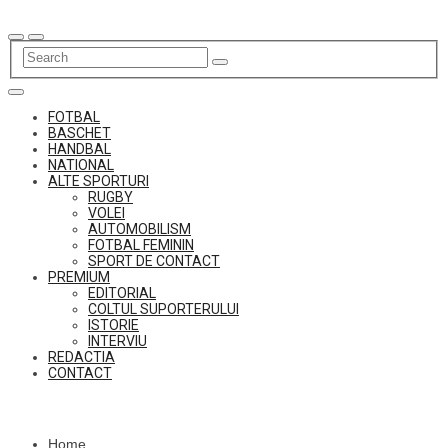
Skip
to
content
FOTBAL
BASCHET
HANDBAL
NATIONAL
ALTE SPORTURI
RUGBY
VOLEI
AUTOMOBILISM
FOTBAL FEMININ
SPORT DE CONTACT
PREMIUM
EDITORIAL
COLTUL SUPORTERULUI
ISTORIE
INTERVIU
REDACTIA
CONTACT
Home