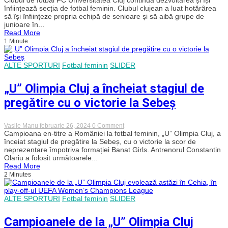
a
„U”
înființează secția de fotbal feminin. Clubul clujean a luat hotărârea
3-
Cluj
să își înființeze propria echipă de senioare și să aibă grupe de
a!
își
junioare în...
lansează
Read More
propria
1 Minute
secție
de
fotbal
feminin
ALTE SPORTURI
Fotbal feminin
SLIDER
„U” Olimpia Cluj a încheiat stagiul de
pregătire cu o victorie la Sebeș
on
Vasile Manu
februarie 26, 2024
0 Comment
„U”
Campioana en-titre a României la fotbal feminin, „U” Olimpia Cluj, a
Olimpia
înceiat stagiul de pregătire la Sebeș, cu o victorie la scor de
Cluj
neprezentare împotriva formației Banat Girls. Antrenorul Constantin
a
Olariu a folosit următoarele...
încheiat
Read More
stagiul
2 Minutes
de
pregătire
cu
o
ALTE SPORTURI
Fotbal feminin
SLIDER
victorie
la
Sebeș
Campioanele de la „U” Olimpia Cluj