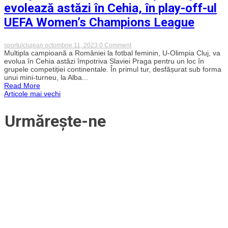
evolează astăzi în Cehia, în play-off-ul
UEFA Women’s Champions League
on
sportulclujean
octombrie 11, 2023
0 Comment
Campioanele
Multipla campioană a României la fotbal feminin, U-Olimpia Cluj, va
de
evolua în Cehia astăzi împotriva Slaviei Praga pentru un loc în
la
grupele competiției continentale. În primul tur, desfășurat sub forma
„U”
unui mini-turneu, la Alba...
Olimpia
Read More
Cluj
Navigare
Articole mai vechi
evolează
astăzi
în
în
Urmărește-ne
Cehia,
în
play-
articole
off-
ul
UEFA
Women’s
Champions
League