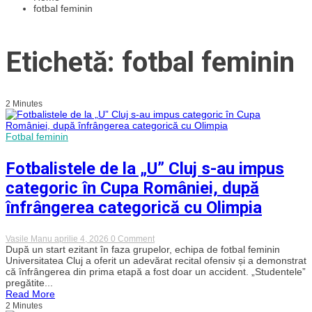
fotbal feminin
Etichetă: fotbal feminin
2 Minutes
Fotbal feminin
Fotbalistele de la „U” Cluj s-au impus
categoric în Cupa României, după
înfrângerea categorică cu Olimpia
on
Vasile Manu
aprilie 4, 2026
0 Comment
Fotbalistele
După un start ezitant în faza grupelor, echipa de fotbal feminin
de
Universitatea Cluj a oferit un adevărat recital ofensiv și a demonstrat
la
că înfrângerea din prima etapă a fost doar un accident. „Studentele”
„U”
pregătite...
Cluj
Read More
s-
2 Minutes
au