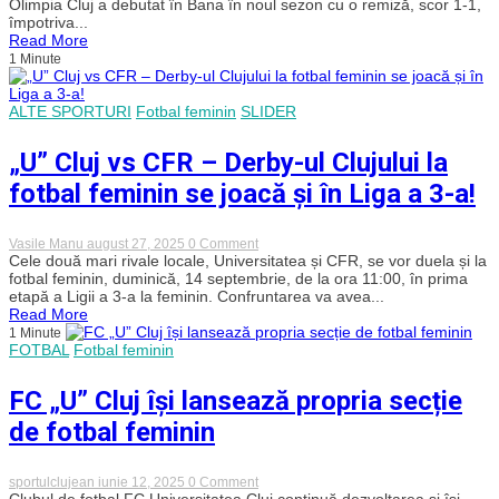
Olimpia Cluj a debutat în Bana în noul sezon cu o remiză, scor 1-1,
sezon
împotriva...
al
Read More
Superligii
1 Minute
de
fotbal
feminin.
Olimpia
ALTE SPORTURI
Fotbal feminin
SLIDER
Cluj
a
debutat
„U” Cluj vs CFR – Derby-ul Clujului la
cu
o
fotbal feminin se joacă și în Liga a 3-a!
remiză
la
Timișoara
on
Vasile Manu
august 27, 2025
0 Comment
„U”
Cele două mari rivale locale, Universitatea și CFR, se vor duela și la
Cluj
fotbal feminin, duminică, 14 septembrie, de la ora 11:00, în prima
vs
etapă a Ligii a 3-a la feminin. Confruntarea va avea...
CFR
Read More
–
1 Minute
Derby-
FOTBAL
Fotbal feminin
ul
Clujului
la
FC „U” Cluj își lansează propria secție
fotbal
feminin
de fotbal feminin
se
joacă
și
în
on
sportulclujean
iunie 12, 2025
0 Comment
Liga
FC
Clubul de fotbal FC Universitatea Cluj continuă dezvoltarea și își