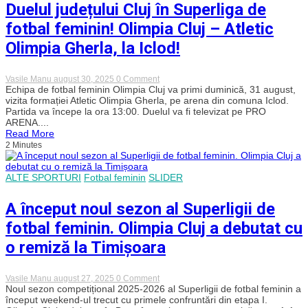
cu
Duelul județului Cluj în Superliga de
rivala
CFR
fotbal feminin! Olimpia Cluj – Atletic
Cluj
Olimpia Gherla, la Iclod!
on
Vasile Manu
august 30, 2025
0 Comment
Duelul
Echipa de fotbal feminin Olimpia Cluj va primi duminică, 31 august,
județului
vizita formației Atletic Olimpia Gherla, pe arena din comuna Iclod.
Cluj
Partida va începe la ora 13:00. Duelul va fi televizat pe PRO
în
ARENA....
Superliga
Read More
de
2 Minutes
fotbal
feminin!
Olimpia
Cluj
ALTE SPORTURI
Fotbal feminin
SLIDER
–
Atletic
Olimpia
A început noul sezon al Superligii de
Gherla,
la
fotbal feminin. Olimpia Cluj a debutat cu
Iclod!
o remiză la Timișoara
on
Vasile Manu
august 27, 2025
0 Comment
A
Noul sezon competițional 2025-2026 al Superligii de fotbal feminin a
început
început weekend-ul trecut cu primele confruntări din etapa I.
noul