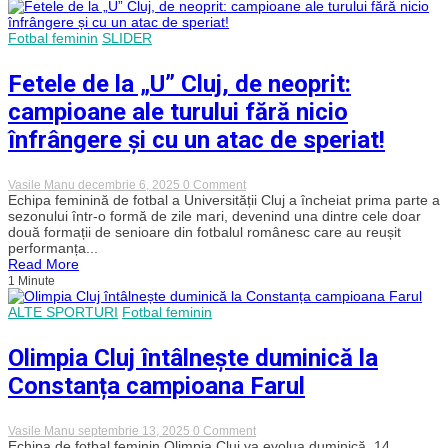
impus
categoric
în
Fotbal feminin
SLIDER
Cupa
României,
după
Fetele de la „U” Cluj, de neoprit:
înfrângerea
categorică
campioane ale turului fără nicio
cu
Olimpia
înfrângere și cu un atac de speriat!
on
Vasile Manu
decembrie 6, 2025
0 Comment
Fetele
Echipa feminină de fotbal a Universității Cluj a încheiat prima parte a
de
sezonului într-o formă de zile mari, devenind una dintre cele doar
la
două formații de senioare din fotbalul românesc care au reușit
„U”
performanța...
Cluj,
Read More
de
1 Minute
neoprit:
campioane
ale
ALTE SPORTURI
Fotbal feminin
turului
fără
Olimpia Cluj întâlnește duminică la
nicio
înfrângere
Constanța campioana Farul
și
cu
un
atac
on
Vasile Manu
septembrie 13, 2025
0 Comment
de
Olimpia
Echipa de fotbal feminin Olimpia Cluj va evolua duminică, 14