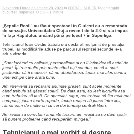
Alexandru Florea
noiembrie 28, 2023
in
FOTBAL
,
SLIDER
Tagged
rapid
bucuresti
,
superliga
,
U Cluj
- 1 Minute
„
Șepcile Roșii” au făcut spectacol în Giulești cu o remontada
de senzație. Universitatea Cluj a revenit de la 2-0 și s-a impus
în fața Rapidului, urcând până pe locul 7 în Superliga.
Tehnicianul Ioan Ovidiu Sabău s-a declarat mulțumit de prestația
trupei, iar modificările aduse pe parcursul reprizei secunde le-a
adus victoria.
„Sunt jucători cu calitate, personalitate și nu îi intimidează astfel de
jocuri. Îți trec multe prin minte când ești condus, ce să le spui
jucătorilor să îi motivezi, să nu abandoneze lupta, mai ales contra
unei echipe care arată bine.
Am intervenit să reparăm anumite greșeli, sunt acele momente
când trebuie să găsești soluții. De data asta, au ieșit lucrurile așa
cum trebuiau să iasă. De speculat, sigur, noi trebuia să fim mult mai
compacți, jucau foarte repede, Iacob reușea să joace între linii,
rămâneam de multe ori cu cei doi fundași centrali liberi.
Am reușit să corectăm anumite lucruri, am reușit să nu dăm spații,
să punem probleme când recuperăm mingea.”
Tehnicianul a mai vorbit și despre