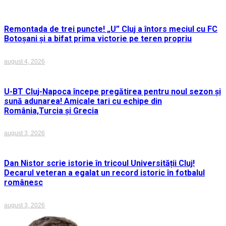
Remontada de trei puncte! „U” Cluj a întors meciul cu FC
Botoșani și a bifat prima victorie pe teren propriu
august 4, 2026
U-BT Cluj-Napoca începe pregătirea pentru noul sezon și
sună adunarea! Amicale tari cu echipe din
România,Turcia și Grecia
august 3, 2026
Dan Nistor scrie istorie în tricoul Universității Cluj!
Decarul veteran a egalat un record istoric în fotbalul
românesc
august 3, 2026