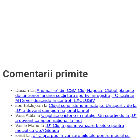
Comentarii primite
Dacian
la
„Anomaliile” din CSM Cluj-Napoca. Clubul plătește
doi antrenori ai unei secții fără sportivi înregistrați. Oficialii ai
MTS vor descinde în control- EXCLUSIV
sportulclujean
la
Clujul scrie istorie în natație. Un sportiv de la
„U” a devenit campion național la înot
Vass Attila
la
Clujul scrie istorie în natație. Un sportiv de la „U”
a devenit campion național la înot
Vasile Manu
la
„U” Cluj a pus în vânzare biletele pentru
meciul cu CSA Steaua
ionut
la
„U” Cluj a pus în vânzare biletele pentru meciul cu