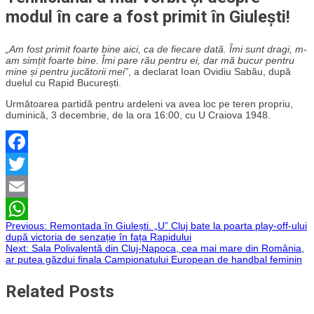
modul în care a fost primit în Giulești!
„Am fost primit foarte bine aici, ca de fiecare dată. Îmi sunt dragi, m-
am simțit foarte bine. Îmi pare rău pentru ei, dar mă bucur pentru
mine și pentru jucătorii mei”
, a declarat Ioan Ovidiu Sabău, după
duelul cu Rapid București.
Următoarea partidă pentru ardeleni va avea loc pe teren propriu,
duminică, 3 decembrie, de la ora 16:00, cu U Craiova 1948.
Facebook
Twitter
Email
Navigare
Previous:
Remontada în Giulești. „U” Cluj bate la poarta play-off-ului
WhatsApp
după victoria de senzație în fața Rapidului
Next:
Sala Polivalentă din Cluj-Napoca, cea mai mare din România,
în
ar putea găzdui finala Campionatului European de handbal feminin
articole
Related Posts