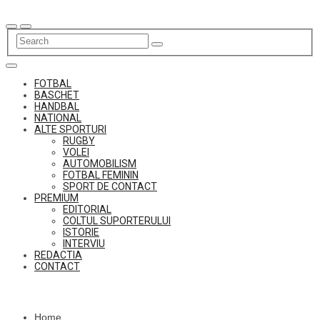
Skip
to
content
FOTBAL
BASCHET
HANDBAL
NATIONAL
ALTE SPORTURI
RUGBY
VOLEI
AUTOMOBILISM
FOTBAL FEMININ
SPORT DE CONTACT
PREMIUM
EDITORIAL
COLTUL SUPORTERULUI
ISTORIE
INTERVIU
REDACTIA
CONTACT
Home