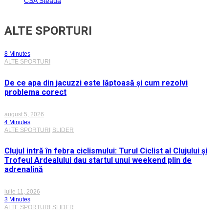
CSA Steaua
ALTE SPORTURI
8 Minutes
ALTE SPORTURI
De ce apa din jacuzzi este lăptoasă și cum rezolvi
problema corect
august 5, 2026
4 Minutes
ALTE SPORTURI
SLIDER
Clujul intră în febra ciclismului: Turul Ciclist al Clujului și
Trofeul Ardealului dau startul unui weekend plin de
adrenalină
iulie 11, 2026
3 Minutes
ALTE SPORTURI
SLIDER