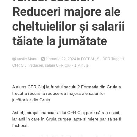
Reduceri majore ale
cheltuielilor și salarii
tăiate la jumătate
Vasile Manu
februarie 22, 2024
in
FOTBAL
,
SLIDER
Tagged
CFR Cluj
,
reduceri
,
salarii CFR Cluj
- 1 Minute
A ajuns CFR Cluj la fundul sacului? Formația din Gruia a
trecut a recurs la reducerea majoră ale salariilor
jucătorilor din Gruia.
Astfel, mirajul financiar al lui CFR Cluj pare că s-a risipit,
iar anii în care în Gruia curgea lapte și miere par să se fi
încheiat.