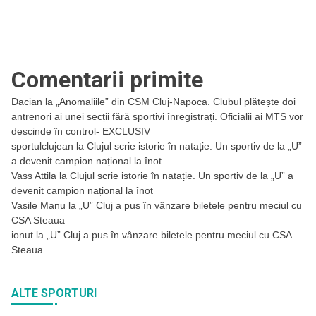
Comentarii primite
Dacian
la
„Anomaliile” din CSM Cluj-Napoca. Clubul plătește doi
antrenori ai unei secții fără sportivi înregistrați. Oficialii ai MTS vor
descinde în control- EXCLUSIV
sportulclujean
la
Clujul scrie istorie în natație. Un sportiv de la „U”
a devenit campion național la înot
Vass Attila
la
Clujul scrie istorie în natație. Un sportiv de la „U” a
devenit campion național la înot
Vasile Manu
la
„U” Cluj a pus în vânzare biletele pentru meciul cu
CSA Steaua
ionut
la
„U” Cluj a pus în vânzare biletele pentru meciul cu CSA
Steaua
ALTE SPORTURI