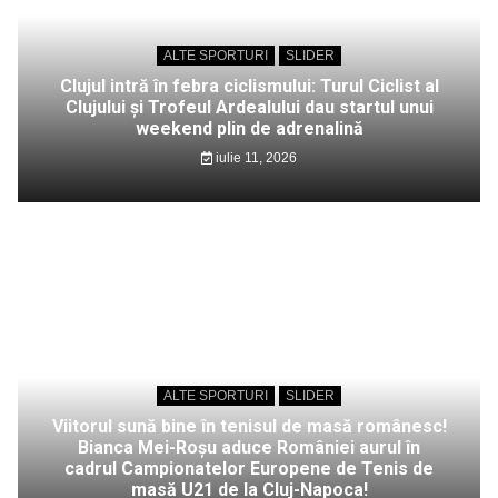
ALTE SPORTURI
SLIDER
Clujul intră în febra ciclismului: Turul Ciclist al
Clujului și Trofeul Ardealului dau startul unui
weekend plin de adrenalină
iulie 11, 2026
ALTE SPORTURI
SLIDER
Viitorul sună bine în tenisul de masă românesc!
Bianca Mei-Roșu aduce României aurul în
cadrul Campionatelor Europene de Tenis de
masă U21 de la Cluj-Napoca!