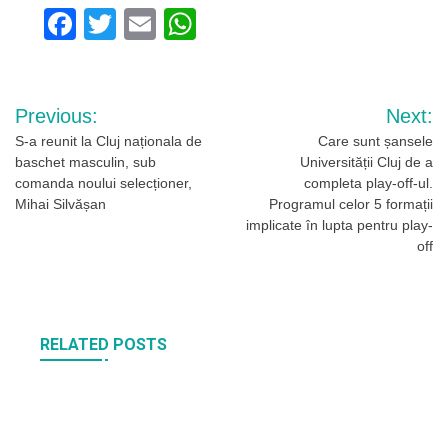
Facebook
Twitter
Email
WhatsApp
Navigare
Previous:
Next:
în
S-a reunit la Cluj naționala de
Care sunt șansele
baschet masculin, sub
Universității Cluj de a
articole
comanda noului selecționer,
completa play-off-ul.
Mihai Silvășan
Programul celor 5 formații
implicate în lupta pentru play-
off
RELATED POSTS