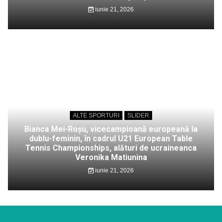
iunie 21, 2026
ALTE SPORTURI
SLIDER
Bianca Mei-Roșu, vicecampioană europeană la
dublu-feminin, în cadrul U21 European Table
Tennis Championships, alături de ucraineanca
Veronika Matiunina
iunie 21, 2026