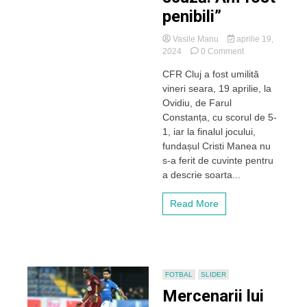
penibili”
Vasile Manu
aprilie 19,
on
2024
0 Comment
Cristi
CFR Cluj a fost umilită
Manea
vineri seara, 19 aprilie, la
nu
s-
Ovidiu, de Farul
a
Constanța, cu scorul de 5-
ferit
1, iar la finalul jocului,
de
fundașul Cristi Manea nu
cuvinte
s-a ferit de cuvinte pentru
după
a descrie soarta...
umilința
CFR-
ului
Read More
la
Ovidiu:
„Nu
avem
nicio
scuză.
FOTBAL
SLIDER
Am
Mercenarii lui
fost