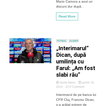
Mario Camora a avut un
de
discurs dur după...
la
Ovidiu:
„Nu
Read More
merităm
să
purtăm
acest
tricou.
Să
FOTBAL
SLIDER
ne
„Interimarul”
fie
rușine”
Dican, după
umilința cu
Farul: „Am fost
slabi rău”
Vasile Manu
aprilie 19,
on
2024
0 Comment
„Interimarul”
Interimarul de pe banca lui
Dican,
CFR Cluj, Francisc Dican,
după
umilința
s-a arătat extrem de