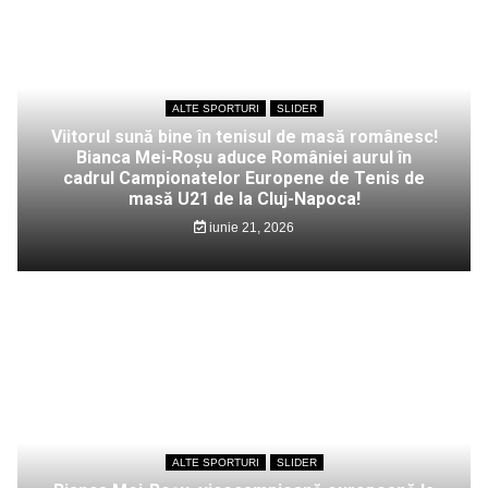
ALTE SPORTURI
SLIDER
Viitorul sună bine în tenisul de masă românesc!
Bianca Mei-Roșu aduce României aurul în
cadrul Campionatelor Europene de Tenis de
masă U21 de la Cluj-Napoca!
iunie 21, 2026
ALTE SPORTURI
SLIDER