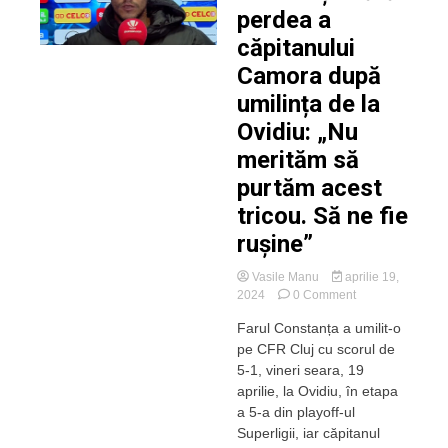
perdea a
căpitanului
Camora după
umilința de la
Ovidiu: „Nu
merităm să
purtăm acest
tricou. Să ne fie
rușine”
Vasile Manu
aprilie 19,
on
2024
0 Comment
Declarație
Farul Constanța a umilit-o
fără
pe CFR Cluj cu scorul de
perdea
a
5-1, vineri seara, 19
căpitanului
aprilie, la Ovidiu, în etapa
Camora
a 5-a din playoff-ul
după
Superligii, iar căpitanul
umilința