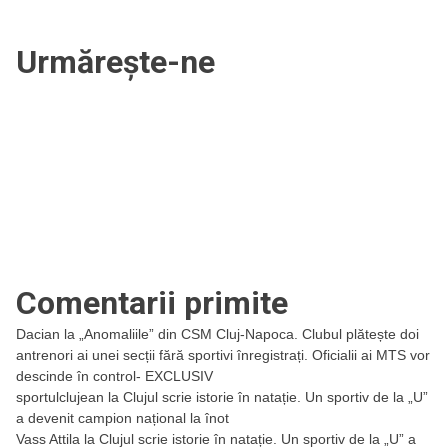
Urmărește-ne
Comentarii primite
Dacian
la
„Anomaliile” din CSM Cluj-Napoca. Clubul plătește doi
antrenori ai unei secții fără sportivi înregistrați. Oficialii ai MTS vor
descinde în control- EXCLUSIV
sportulclujean
la
Clujul scrie istorie în natație. Un sportiv de la „U”
a devenit campion național la înot
Vass Attila
la
Clujul scrie istorie în natație. Un sportiv de la „U” a