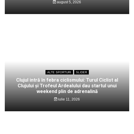
august 5, 2026
ALTE SPORTURI
SLIDER
Clujul intră în febra ciclismului: Turul Ciclist al
Clujului și Trofeul Ardealului dau startul unui
weekend plin de adrenalină
iulie 11, 2026