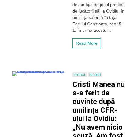
cu
dezamăgit de jocul prestat
Farul:
de jucătorii săi la Ovidiu, în
„Am
umilința suferită în fața
fost
Farului Constanța, scor 5-
slabi
1. În urma acestui...
rău”
Read More
FOTBAL
SLIDER
Cristi Manea nu
s-a ferit de
cuvinte după
umilința CFR-
ului la Ovidiu:
„Nu avem nicio
scuză. Am fost