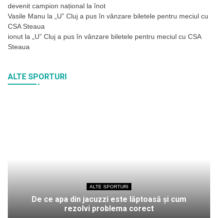
devenit campion național la înot
Vasile Manu
la
„U” Cluj a pus în vânzare biletele pentru meciul cu
CSA Steaua
ionut
la
„U” Cluj a pus în vânzare biletele pentru meciul cu CSA
Steaua
ALTE SPORTURI
ALTE SPORTURI
De ce apa din jacuzzi este lăptoasă și cum
rezolvi problema corect