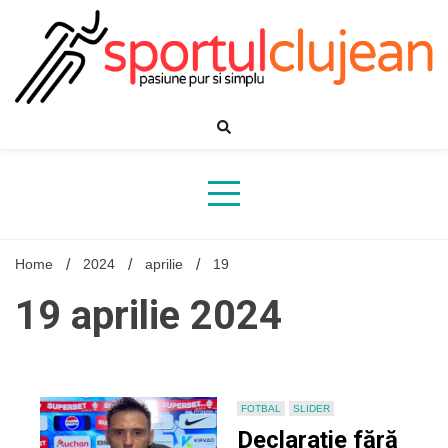
Skip
to
content
Home
2024
aprilie
19
19 aprilie 2024
FOTBAL
SLIDER
Declarație fără