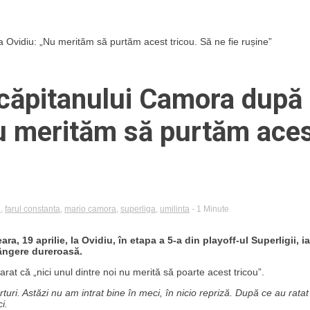
 Ovidiu: „Nu merităm să purtăm acest tricou. Să ne fie rușine”
 căpitanului Camora după
Nu merităm să purtăm ace
l
,
farul constanta
,
mario camora
,
superliga
,
umilinta
- 1 Minute
a, 19 aprilie, la Ovidiu, în etapa a 5-a din playoff-ul Superligii, ia
ângere dureroasă.
rat că „nici unul dintre noi nu merită să poarte acest tricou”.
uri. Astăzi nu am intrat bine în meci, în nicio repriză. După ce au ratat
i.