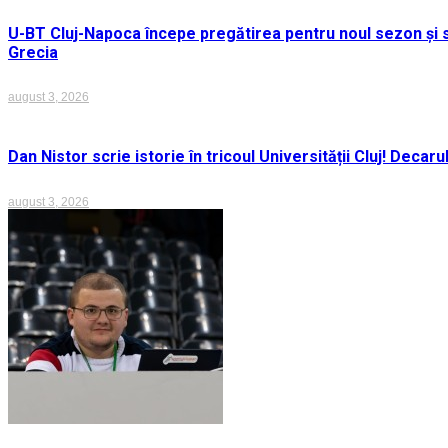
U-BT Cluj-Napoca începe pregătirea pentru noul sezon și s
Grecia
august 3, 2026
Dan Nistor scrie istorie în tricoul Universității Cluj! Deca
august 3, 2026