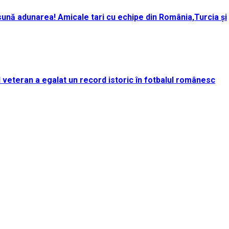
ună adunarea! Amicale tari cu echipe din România,Turcia și
rul veteran a egalat un record istoric în fotbalul românesc