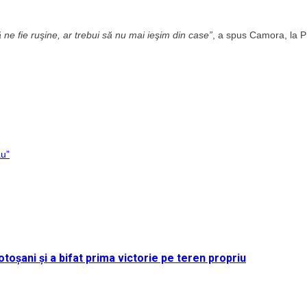
ne fie ruşine, ar trebui să nu mai ieşim din case”
, a spus Camora, la 
ău”
toșani și a bifat prima victorie pe teren propriu