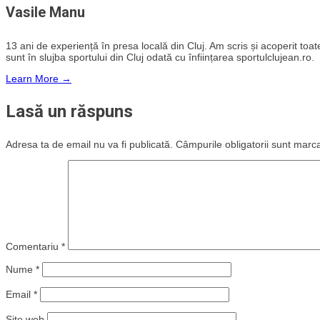
Vasile Manu
13 ani de experiență în presa locală din Cluj. Am scris și acoperit toate 
sunt în slujba sportului din Cluj odată cu înființarea sportulclujean.ro.
Learn More →
Lasă un răspuns
Adresa ta de email nu va fi publicată.
Câmpurile obligatorii sunt marc
Comentariu
*
Nume
*
Email
*
Site web