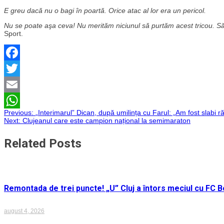
E greu dacă nu o bagi în poartă. Orice atac al lor era un pericol.
Nu se poate aşa ceva! Nu merităm niciunul să purtăm acest tricou. Să 
Sport.
Facebook
Twitter
Email
Navigare
Previous:
„Interimarul” Dican, după umilința cu Farul: „Am fost slabi r
WhatsApp
Next:
Clujeanul care este campion național la semimaraton
în
Related Posts
articole
Remontada de trei puncte! „U” Cluj a întors meciul cu FC Bo
august 4, 2026