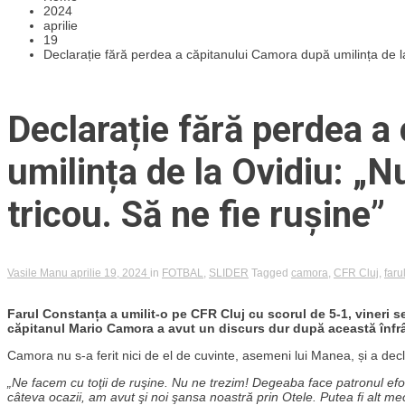
2024
aprilie
19
Declarație fără perdea a căpitanului Camora după umilința de la
Declarație fără perdea a
umilința de la Ovidiu: „
tricou. Să ne fie rușine”
Vasile Manu
aprilie 19, 2024
in
FOTBAL
,
SLIDER
Tagged
camora
,
CFR Cluj
,
faru
Farul Constanța a umilit-o pe CFR Cluj cu scorul de 5-1, vineri sear
căpitanul Mario Camora a avut un discurs dur după această înfr
Camora nu s-a ferit nici de el de cuvinte, asemeni lui Manea, și a decla
„Ne facem cu toţii de ruşine. Nu ne trezim! Degeaba face patronul efort
câteva ocazii, am avut şi noi şansa noastră prin Otele. Putea fi alt mec