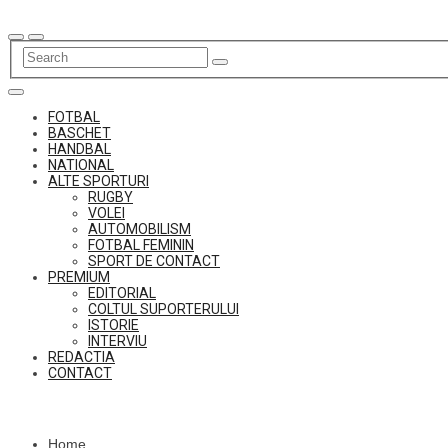
Skip
to
content
FOTBAL
BASCHET
HANDBAL
NATIONAL
ALTE SPORTURI
RUGBY
VOLEI
AUTOMOBILISM
FOTBAL FEMININ
SPORT DE CONTACT
PREMIUM
EDITORIAL
COLTUL SUPORTERULUI
ISTORIE
INTERVIU
REDACTIA
CONTACT
Home