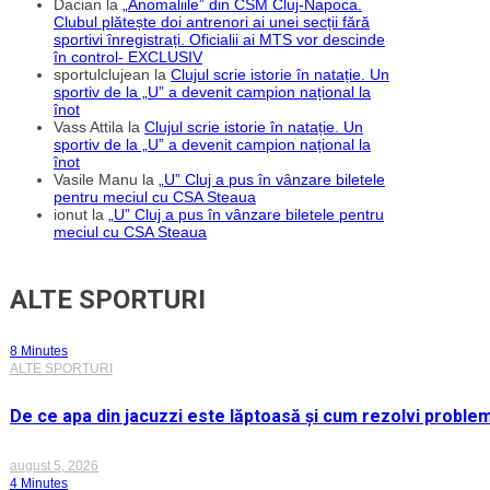
Dacian
la
„Anomaliile” din CSM Cluj-Napoca.
Clubul plătește doi antrenori ai unei secții fără
sportivi înregistrați. Oficialii ai MTS vor descinde
în control- EXCLUSIV
sportulclujean
la
Clujul scrie istorie în natație. Un
sportiv de la „U” a devenit campion național la
înot
Vass Attila
la
Clujul scrie istorie în natație. Un
sportiv de la „U” a devenit campion național la
înot
Vasile Manu
la
„U” Cluj a pus în vânzare biletele
pentru meciul cu CSA Steaua
ionut
la
„U” Cluj a pus în vânzare biletele pentru
meciul cu CSA Steaua
ALTE SPORTURI
8 Minutes
ALTE SPORTURI
De ce apa din jacuzzi este lăptoasă și cum rezolvi proble
august 5, 2026
4 Minutes