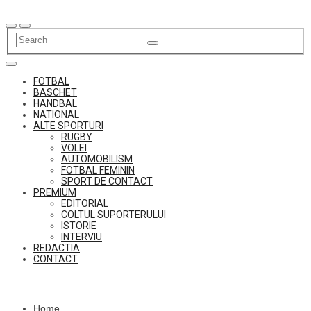
Skip
to
content
FOTBAL
BASCHET
HANDBAL
NATIONAL
ALTE SPORTURI
RUGBY
VOLEI
AUTOMOBILISM
FOTBAL FEMININ
SPORT DE CONTACT
PREMIUM
EDITORIAL
COLTUL SUPORTERULUI
ISTORIE
INTERVIU
REDACTIA
CONTACT
Home