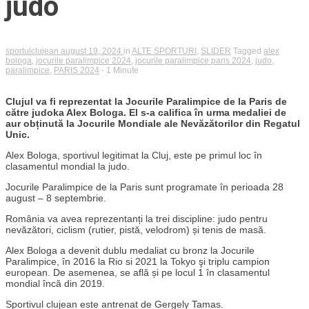
judo
sportulclujean
august 19, 2024
in
ALTE SPORTURI
,
SLIDER
Tagged
alex
bologa
,
jocurile paralimpice 2024
,
jocurile paralimpice paris 2024
,
judo
,
paralimpice
,
PARIS 2024
- 1 Minute
Clujul va fi reprezentat la Jocurile Paralimpice de la Paris de
către judoka Alex Bologa. El s-a califica în urma medaliei de
aur obținută la Jocurile Mondiale ale Nevăzătorilor din Regatul
Unic.
Alex Bologa, sportivul legitimat la Cluj, este pe primul loc în
clasamentul mondial la judo.
Jocurile Paralimpice de la Paris sunt programate în perioada 28
august – 8 septembrie.
România va avea reprezentanți la trei discipline: judo pentru
nevăzători, ciclism (rutier, pistă, velodrom) și tenis de masă.
Alex Bologa a devenit dublu medaliat cu bronz la Jocurile
Paralimpice, în 2016 la Rio si 2021 la Tokyo şi triplu campion
european. De asemenea, se află și pe locul 1 în clasamentul
mondial încă din 2019.
Sportivul clujean este antrenat de Gergely Tamas.