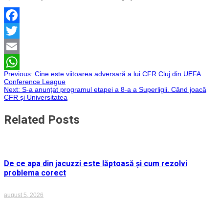
Facebook
Twitter
Email
Navigare
Previous:
Cine este viitoarea adversară a lui CFR Cluj din UEFA
WhatsApp
Conference League
Next:
S-a anunțat programul etapei a 8-a a Superligii. Când joacă
în
CFR și Universitatea
articole
Related Posts
De ce apa din jacuzzi este lăptoasă și cum rezolvi
problema corect
august 5, 2026