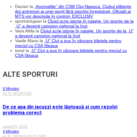
Dacian
la
„Anomaliile” din CSM Cluj-Napoca. Clubul plătește
doi antrenori ai unei secții fără sportivi înregistrați. Oficialii ai
MTS vor descinde în control- EXCLUSIV
sportulclujean
la
Clujul scrie istorie în natație. Un sportiv de la
„U” a devenit campion național la înot
Vass Attila
la
Clujul scrie istorie în natație. Un sportiv de la „U”
a devenit campion național la înot
Vasile Manu
la
„U” Cluj a pus în vânzare biletele pentru
meciul cu CSA Steaua
ionut
la
„U” Cluj a pus în vânzare biletele pentru meciul cu
CSA Steaua
ALTE SPORTURI
8 Minutes
ALTE SPORTURI
De ce apa din jacuzzi este lăptoasă și cum rezolvi
problema corect
august 5, 2026
4 Minutes
ALTE SPORTURI
SLIDER