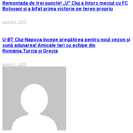
Remontada de trei puncte! „U” Cluj a întors meciul cu FC
Botoșani și a bifat prima victorie pe teren propriu
august 4, 2026
U-BT Cluj-Napoca începe pregătirea pentru noul sezon și
sună adunarea! Amicale tari cu echipe din
România,Turcia și Grecia
august 3, 2026