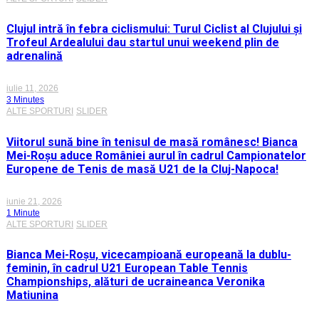
Clujul intră în febra ciclismului: Turul Ciclist al Clujului și
Trofeul Ardealului dau startul unui weekend plin de
adrenalină
iulie 11, 2026
3 Minutes
ALTE SPORTURI
SLIDER
Viitorul sună bine în tenisul de masă românesc! Bianca
Mei-Roșu aduce României aurul în cadrul Campionatelor
Europene de Tenis de masă U21 de la Cluj-Napoca!
iunie 21, 2026
1 Minute
ALTE SPORTURI
SLIDER
Bianca Mei-Roșu, vicecampioană europeană la dublu-
feminin, în cadrul U21 European Table Tennis
Championships, alături de ucraineanca Veronika
Matiunina