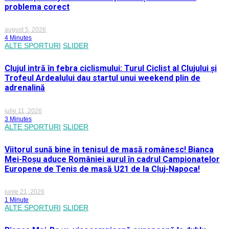
problema corect
august 5, 2026
4 Minutes
ALTE SPORTURI
SLIDER
Clujul intră în febra ciclismului: Turul Ciclist al Clujului și
Trofeul Ardealului dau startul unui weekend plin de
adrenalină
iulie 11, 2026
3 Minutes
ALTE SPORTURI
SLIDER
Viitorul sună bine în tenisul de masă românesc! Bianca
Mei-Roșu aduce României aurul în cadrul Campionatelor
Europene de Tenis de masă U21 de la Cluj-Napoca!
iunie 21, 2026
1 Minute
ALTE SPORTURI
SLIDER