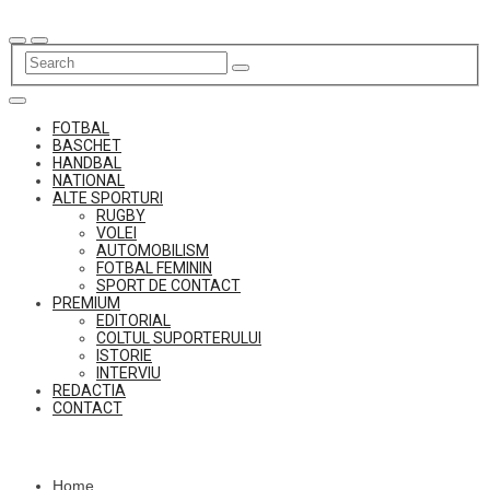
Skip
to
content
FOTBAL
BASCHET
HANDBAL
NATIONAL
ALTE SPORTURI
RUGBY
VOLEI
AUTOMOBILISM
FOTBAL FEMININ
SPORT DE CONTACT
PREMIUM
EDITORIAL
COLTUL SUPORTERULUI
ISTORIE
INTERVIU
REDACTIA
CONTACT
Home