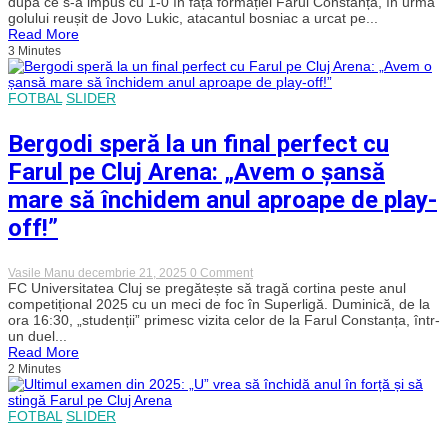
după ce s-a impus cu 1-0 în fața formației Farul Constanța, în urma
play-
golului reușit de Jovo Lukic, atacantul bosniac a urcat pe...
off-
Read More
ul
3 Minutes
pe
Cluj
Arena.
„U”
FOTBAL
SLIDER
Cluj
a
Bergodi speră la un final perfect cu
„stins”
Farul
Farul pe Cluj Arena: „Avem o șansă
și
încheie
mare să închidem anul aproape de play-
anul
cu
off!”
o
victorie
în
stil
on
Vasile Manu
decembrie 21, 2025
0 Comment
italienesc!
Bergodi
FC Universitatea Cluj se pregătește să tragă cortina peste anul
Jovo
speră
competițional 2025 cu un meci de foc în Superligă. Duminică, de la
Lukic,
la
ora 16:30, „studenții” primesc vizita celor de la Farul Constanța, într-
noul
un
golgheter
un duel...
final
al
Read More
perfect
Superligii
2 Minutes
cu
Farul
pe
Cluj
FOTBAL
SLIDER
Arena:
„Avem