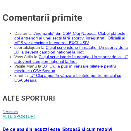
Comentarii primite
Dacian
la
„Anomaliile” din CSM Cluj-Napoca. Clubul plătește
doi antrenori ai unei secții fără sportivi înregistrați. Oficialii ai
MTS vor descinde în control- EXCLUSIV
sportulclujean
la
Clujul scrie istorie în natație. Un sportiv de la
„U” a devenit campion național la înot
Vass Attila
la
Clujul scrie istorie în natație. Un sportiv de la „U”
a devenit campion național la înot
Vasile Manu
la
„U” Cluj a pus în vânzare biletele pentru
meciul cu CSA Steaua
ionut
la
„U” Cluj a pus în vânzare biletele pentru meciul cu
CSA Steaua
ALTE SPORTURI
8 Minutes
ALTE SPORTURI
De ce apa din jacuzzi este lăptoasă și cum rezolvi