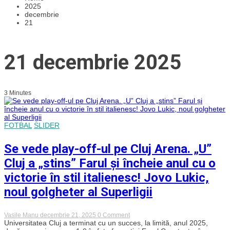
2025
decembrie
21
21 decembrie 2025
3 Minutes
FOTBAL
SLIDER
Se vede play-off-ul pe Cluj Arena. „U”
Cluj a „stins” Farul și încheie anul cu o
victorie în stil italienesc! Jovo Lukic,
noul golgheter al Superligii
on
Vasile Manu
decembrie 21, 2025
0 Comment
Se
Universitatea Cluj a terminat cu un succes, la limită, anul 2025,
vede